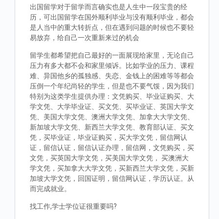
出国留学对于留学而言确实也是人生中一段宝贵的经
历，可出国留学在国外顺利毕业与没有顺利毕业，都会
是人当中的重大转折点，但在遇到问题的时候也不要轻
易放弃，给自己一次重新来过的机会
留学生都希望把自己最好的一面展现给家里，无论自己
压力有多大都不会和家里倾诉。比如学业的压力、课程
难、异国他乡的孤独感、失恋、金钱上的困难等等都会
压倒一个年纪尚轻的学生，但是也不要气馁，因为我们
特别为这类学生提供办理：文凭购买、毕业证购买、大
学文凭、大学毕业证、买文凭、买毕业证、英国大学文
凭、美国大学文凭、澳洲大学文凭、加拿大大学文凭、
新加坡大学文凭、新西兰大学文凭、教育部认证、买文
凭，买毕业证，毕业证购买，买大学文凭，留信网认
证，留信认证，留信认证办理，留信网，文凭购买，买
文凭，买英国大学文凭，买美国大学文凭， 买澳洲大
学文凭，买加拿大大学文凭，买新西兰大学文凭，买新
加坡大学文凭，回国证明，留信网认证，学历认证。从
而完成就业。
找工作,学士学位证很重要吗?