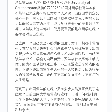
档认证wse认证》精仿海外学位证书University of
Southampton微信Q729926040国外留学被退学本科
不能毕业怎么办？相信对每个人来说，出国留学的定义
都不一样，有人认为出国留学就是取得文凭，有的人认
为是能够提高英语水平，或是学到更专业的专业知识等
等，当然以上这些都对，便是更重要的是在留学过程中
要学会对自己负责。
当去到一个自己完全不熟悉的国度，对于一切都非常陌
生，在父母的身边有什么问题都是父母对你负责，出国
后很少会人有提醒你该怎么做，所以出国以后，自己应
该学会成长，学会对自己负责，要学会什么事都主动去
做，因为不主动就很难进步，不进则退这是个简浅的道
理。不得不说出国留学是人生的一大转折点，因为很多
人通过留学这条路，走向了更高的发展平台，更宽广的
人生道路。
可真正在出国留学的过程中又有多少人能真正做到了这
些呢？以前国内大学经常流行这样一句话，“不挂科的
大学不是完整的大学，不旷课的大学不是完整的大学等
等”。在国外你可千万不要有这种想法，特别是在美国
和加拿大。