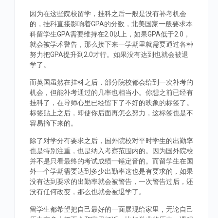
因为在这些院校留学，挂科之后一般是没有补考机会
的，挂科直接影响着GPA的分数，北美国家一般要求本
科留学生GPA需要维持在2.0以上，如果GPA低于2.0，
就会被学术警告，那么接下来一学期里就需要通过各种
努力把GPA提升到2.0才行。如果没有达到也就会被退
学了。
而英国虽然在挂科之后，部分院校都会给到一次补考的
机会，但能补考通过的几率也相当小。你想之前已经有
挂科了，在导师心里已经留下了不好的映象的标签了。
标签贴上之后，即使你后面再怎么努力，这标签也是不
容易摘下来的。
除了对学分有要求之后，国外院校对平时学生的出勤率
也是特别注重，也是纳入考察范围内的。因为国外院校
并不是只看最终的考试成绩一锤定音的。而留学生在国
外一个学期需要达到多少出勤率这也是有要求的，如果
没有达到要求的出勤率就会被警告，一次警告过后，还
没有任何改变，那么也就会被退学了。
留学生都希望把自己最好的一面展现给家里，无论自己