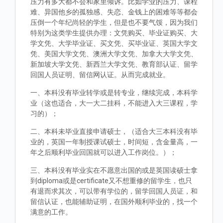
压力有多大都不会和家里倾诉。比如学业的压力、课程
难、异国他乡的孤独感、失恋、金钱上的困难等等都会
压倒一个年纪尚轻的学生，但是也不要气馁，因为我们
特别为这类学生提供办理：文凭购买、毕业证购买、大
学文凭、大学毕业证、买文凭、买毕业证、英国大学文
凭、美国大学文凭、澳洲大学文凭、加拿大大学文凭、
新加坡大学文凭、新西兰大学文凭、教育部认证、留学
回国人员证明、留信网认证。从而完成就业。
一、本科没有毕业转学或是转专业，继续完成，本科学
业（这也适合，大一大二挂科，不能进入大三课程，学
习的）；
二、本科未毕业直接申请硕士，（适合大三本科没有毕
业的，英国一年制授课试硕士，时间短，含金量高，一
年之后顺利毕业回国就可以进入工作岗位。）；
三、本科没有毕业实在不愿意出国的或是英国读硕士拿
到diploma或是certificate又不想重修的留学生，也只
有退而求其次，可以带有学位的，留学回国人员证，和
留信认证，也能辅助证明，在国外顺利毕业的，找一个
满意的工作。