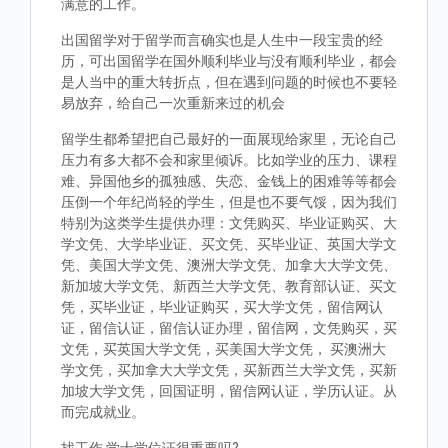
满意的工作。
出国留学对于留学而言确实也是人生中一段宝贵的经
历，可出国留学在国外顺利毕业与没有顺利毕业，都会
是人当中的重大转折点，但在遇到问题的时候也不要轻
易放弃，给自己一次重新来过的机会
留学生都希望把自己最好的一面展现给家里，无论自己
压力有多大都不会和家里倾诉。比如学业的压力、课程
难、异国他乡的孤独感、失恋、金钱上的困难等等都会
压倒一个年纪尚轻的学生，但是也不要气馁，因为我们
特别为这类学生提供办理：文凭购买、毕业证购买、大
学文凭、大学毕业证、买文凭、买毕业证、英国大学文
凭、美国大学文凭、澳洲大学文凭、加拿大大学文凭、
新加坡大学文凭、新西兰大学文凭、教育部认证、买文
凭，买毕业证，毕业证购买，买大学文凭，留信网认
证，留信认证，留信认证办理，留信网，文凭购买，买
文凭，买英国大学文凭，买美国大学文凭， 买澳洲大
学文凭，买加拿大大学文凭，买新西兰大学文凭，买新
加坡大学文凭，回国证明，留信网认证，学历认证。从
而完成就业。