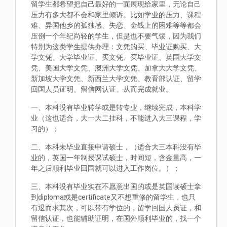
留学生都希望把自己最好的一面展现给家里，无论自己
压力有多大都不会和家里倾诉。比如学业的压力、课程
难、异国他乡的孤独感、失恋、金钱上的困难等等都会
压倒一个年纪尚轻的学生，但是也不要气馁，因为我们
特别为这类学生提供办理：文凭购买、毕业证购买、大
学文凭、大学毕业证、买文凭、买毕业证、英国大学文
凭、美国大学文凭、澳洲大学文凭、加拿大大学文凭、
新加坡大学文凭、新西兰大学文凭、教育部认证、留学
回国人员证明、留信网认证。从而完成就业。
一、本科没有毕业转学或是转专业，继续完成，本科学
业（这也适合，大一大二挂科，不能进入大三课程，学
习的）；
二、本科未毕业直接申请硕士，（适合大三本科没有毕
业的，英国一年制授课试硕士，时间短，含金量高，一
年之后顺利毕业回国就可以进入工作岗位。）；
三、本科没有毕业实在不愿意出国的或是英国读硕士拿
到diploma或是certificate又不想重修的留学生，也只
有退而求其次，可以带有学位的，留学回国人员证，和
留信认证，也能辅助证明，在国外顺利毕业的，找一个