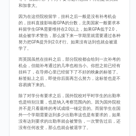
和加拿大。
因为在这些院校留学，挂科之后一般是没有补考机会
的，挂科直接影响着GPA的分数，北美国家一般要求本
科留学生GPA需要维持在2.0以上，如果GPA低于2.0，
就会被学术警告，那么接下来一学期里就需要通过各种
努力把GPA提升到2.0才行。如果没有达到也就会被退
学了。
而英国虽然在挂科之后，部分院校都会给到一次补考的
机会，但能补考通过的几率也相当小。你想之前已经有
挂科了，在导师心里已经留下了不好的映象的标签了。
标签贴上之后，即使你后面再怎么努力，这标签也是不
容易摘下来的。
除了对学分有要求之后，国外院校对平时学生的出勤率
也是特别注重，也是纳入考察范围内的。因为国外院校
并不是只看最终的考试成绩一锤定音的。而留学生在国
外一个学期需要达到多少出勤率这也是有要求的，如果
没有达到要求的出勤率就会被警告，一次警告过后，还
没有任何改变，那么也就会被退学了。