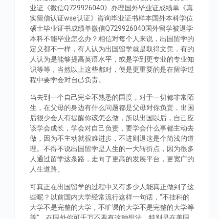
业证《微信Q729926040》办理国外毕业证成绩单《真
实留信认证wse认证》咨询毕业证书样本国外本科学位
硕士毕业证书成绩单微信Q729926040国外留学被退学
本科不能毕业怎么办？相信对每个人来说，出国留学的
定义都不一样，有人认为出国留学就是取得文凭，有的
人认为是能够提高英语水平，或是学到更专业的专业知
识等等，当然以上这些都对，便是更重要的是在留学过
程中要学会对自己负责。
当去到一个自己完全不熟悉的国度，对于一切都非常陌
生，在父母的身边有什么问题都是父母对你负责，出国
后很少会人有提醒你该怎么做，所以出国以后，自己应
该学会成长，学会对自己负责，要学会什么事都主动去
做，因为不主动就很难进步，不进则退这是个简浅的道
理。不得不说出国留学是人生的一大转折点，因为很多
人通过留学这条路，走向了更高的发展平台，更宽广的
人生道路。
可真正在出国留学的过程中又有多少人能真正做到了这
些呢？以前国内大学经常流行这样一句话，“不挂科的
大学不是完整的大学，不旷课的大学不是完整的大学等
等”。在国外你可千万不要有这种想法，特别是在美国