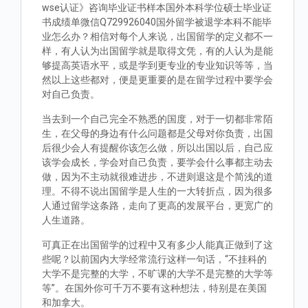
wse认证》咨询毕业证书样本国外本科学位硕士毕业证
书成绩单微信Q729926040国外留学被退学本科不能毕
业怎么办？相信对每个人来说，出国留学的定义都不一
样，有人认为出国留学就是取得文凭，有的人认为是能
够提高英语水平，或是学到更专业的专业知识等等，当
然以上这些都对，便是更重要的是在留学过程中要学会
对自己负责。
当去到一个自己完全不熟悉的国度，对于一切都非常陌
生，在父母的身边有什么问题都是父母对你负责，出国
后很少会人有提醒你该怎么做，所以出国以后，自己应
该学会成长，学会对自己负责，要学会什么事都主动去
做，因为不主动就很难进步，不进则退这是个简浅的道
理。不得不说出国留学是人生的一大转折点，因为很多
人通过留学这条路，走向了更高的发展平台，更宽广的
人生道路。
可真正在出国留学的过程中又有多少人能真正做到了这
些呢？以前国内大学经常流行这样一句话，“不挂科的
大学不是完整的大学，不旷课的大学不是完整的大学等
等”。在国外你可千万不要有这种想法，特别是在美国
和加拿大。