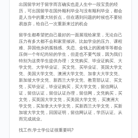
出国留学对于留学而言确实也是人生中一段宝贵的经
历，可出国留学在国外顺利毕业与没有顺利毕业，都会
是人当中的重大转折点，但在遇到问题的时候也不要轻
易放弃，给自己一次重新来过的机会
留学生都希望把自己最好的一面展现给家里，无论自己
压力有多大都不会和家里倾诉。比如学业的压力、课程
难、异国他乡的孤独感、失恋、金钱上的困难等等都会
压倒一个年纪尚轻的学生，但是也不要气馁，因为我们
特别为这类学生提供办理：文凭购买、毕业证购买、大
学文凭、大学毕业证、买文凭、买毕业证、英国大学文
凭、美国大学文凭、澳洲大学文凭、加拿大大学文凭、
新加坡大学文凭、新西兰大学文凭、教育部认证、买文
凭，买毕业证，毕业证购买，买大学文凭，留信网认
证，留信认证，留信认证办理，留信网，文凭购买，买
文凭，买英国大学文凭，买美国大学文凭， 买澳洲大
学文凭，买加拿大大学文凭，买新西兰大学文凭，买新
加坡大学文凭，回国证明，留信网认证，学历认证。从
而完成就业。
找工作,学士学位证很重要吗?