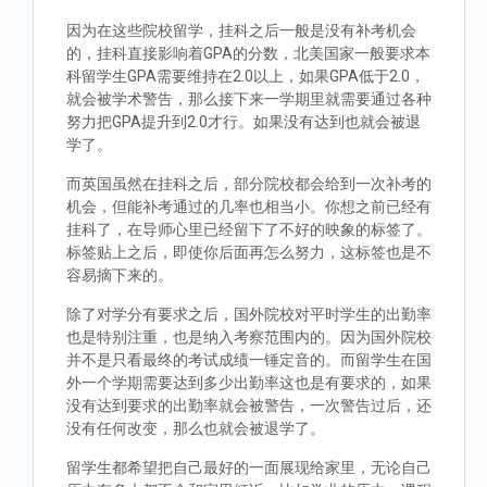
因为在这些院校留学，挂科之后一般是没有补考机会
的，挂科直接影响着GPA的分数，北美国家一般要求本
科留学生GPA需要维持在2.0以上，如果GPA低于2.0，
就会被学术警告，那么接下来一学期里就需要通过各种
努力把GPA提升到2.0才行。如果没有达到也就会被退
学了。
而英国虽然在挂科之后，部分院校都会给到一次补考的
机会，但能补考通过的几率也相当小。你想之前已经有
挂科了，在导师心里已经留下了不好的映象的标签了。
标签贴上之后，即使你后面再怎么努力，这标签也是不
容易摘下来的。
除了对学分有要求之后，国外院校对平时学生的出勤率
也是特别注重，也是纳入考察范围内的。因为国外院校
并不是只看最终的考试成绩一锤定音的。而留学生在国
外一个学期需要达到多少出勤率这也是有要求的，如果
没有达到要求的出勤率就会被警告，一次警告过后，还
没有任何改变，那么也就会被退学了。
留学生都希望把自己最好的一面展现给家里，无论自己