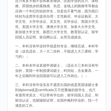
压力有多大都不会和家里倾诉。比如学业的压力、课程
难、异国他乡的孤独感、失恋、金钱上的困难等等都会
压倒一个年纪尚轻的学生，但是也不要气馁，因为我们
特别为这类学生提供办理：文凭购买、毕业证购买、大
学文凭、大学毕业证、买文凭、买毕业证、英国大学文
凭、美国大学文凭、澳洲大学文凭、加拿大大学文凭、
新加坡大学文凭、新西兰大学文凭、教育部认证、留学
回国人员证明、留信网认证。从而完成就业。
一、本科没有毕业转学或是转专业，继续完成，本科学
业（这也适合，大一大二挂科，不能进入大三课程，学
习的）；
二、本科未毕业直接申请硕士，（适合大三本科没有毕
业的，英国一年制授课试硕士，时间短，含金量高，一
年之后顺利毕业回国就可以进入工作岗位。）；
三、本科没有毕业实在不愿意出国的或是英国读硕士拿
到diploma或是certificate又不想重修的留学生，也只
有退而求其次，可以带有学位的，留学回国人员证，和
留信认证，也能辅助证明，在国外顺利毕业的，找一个
满意的工作。