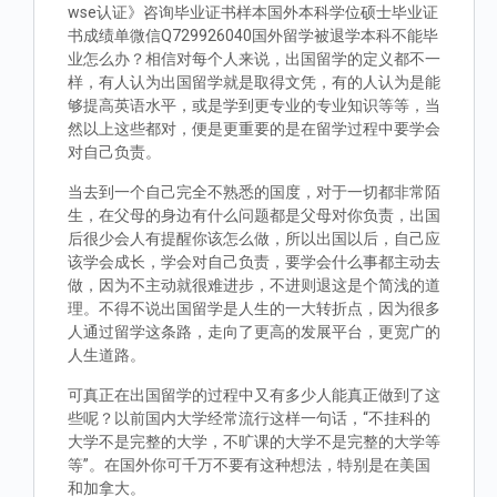
wse认证》咨询毕业证书样本国外本科学位硕士毕业证
书成绩单微信Q729926040国外留学被退学本科不能毕
业怎么办？相信对每个人来说，出国留学的定义都不一
样，有人认为出国留学就是取得文凭，有的人认为是能
够提高英语水平，或是学到更专业的专业知识等等，当
然以上这些都对，便是更重要的是在留学过程中要学会
对自己负责。
当去到一个自己完全不熟悉的国度，对于一切都非常陌
生，在父母的身边有什么问题都是父母对你负责，出国
后很少会人有提醒你该怎么做，所以出国以后，自己应
该学会成长，学会对自己负责，要学会什么事都主动去
做，因为不主动就很难进步，不进则退这是个简浅的道
理。不得不说出国留学是人生的一大转折点，因为很多
人通过留学这条路，走向了更高的发展平台，更宽广的
人生道路。
可真正在出国留学的过程中又有多少人能真正做到了这
些呢？以前国内大学经常流行这样一句话，“不挂科的
大学不是完整的大学，不旷课的大学不是完整的大学等
等”。在国外你可千万不要有这种想法，特别是在美国
和加拿大。