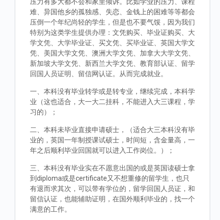
压力有多大都不会和家里倾诉。比如学业的压力、课程
难、异国他乡的孤独感、失恋、金钱上的困难等等都会
压倒一个年纪尚轻的学生，但是也不要气馁，因为我们
特别为这类学生提供办理：文凭购买、毕业证购买、大
学文凭、大学毕业证、买文凭、买毕业证、英国大学文
凭、美国大学文凭、澳洲大学文凭、加拿大大学文凭、
新加坡大学文凭、新西兰大学文凭、教育部认证、留学
回国人员证明、留信网认证。从而完成就业。
一、本科没有毕业转学或是转专业，继续完成，本科学
业（这也适合，大一大二挂科，不能进入大三课程，学
习的）；
二、本科未毕业直接申请硕士，（适合大三本科没有毕
业的，英国一年制授课试硕士，时间短，含金量高，一
年之后顺利毕业回国就可以进入工作岗位。）；
三、本科没有毕业实在不愿意出国的或是英国读硕士拿
到diploma或是certificate又不想重修的留学生，也只
有退而求其次，可以带有学位的，留学回国人员证，和
留信认证，也能辅助证明，在国外顺利毕业的，找一个
满意的工作。