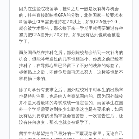
因为在这些院校留学，挂科之后一般是没有补考机会
的，挂科直接影响着GPA的分数，北美国家一般要求本
科留学生GPA需要维持在2.0以上，如果GPA低于2.0，
就会被学术警告，那么接下来一学期里就需要通过各种
努力把GPA提升到2.0才行。如果没有达到也就会被退
学了。
而英国虽然在挂科之后，部分院校都会给到一次补考的
机会，但能补考通过的几率也相当小。你想之前已经有
挂科了，在导师心里已经留下了不好的映象的标签了。
标签贴上之后，即使你后面再怎么努力，这标签也是不
容易摘下来的。
除了对学分有要求之后，国外院校对平时学生的出勤率
也是特别注重，也是纳入考察范围内的。因为国外院校
并不是只看最终的考试成绩一锤定音的。而留学生在国
外一个学期需要达到多少出勤率这也是有要求的，如果
没有达到要求的出勤率就会被警告，一次警告过后，还
没有任何改变，那么也就会被退学了。
留学生都希望把自己最好的一面展现给家里，无论自己