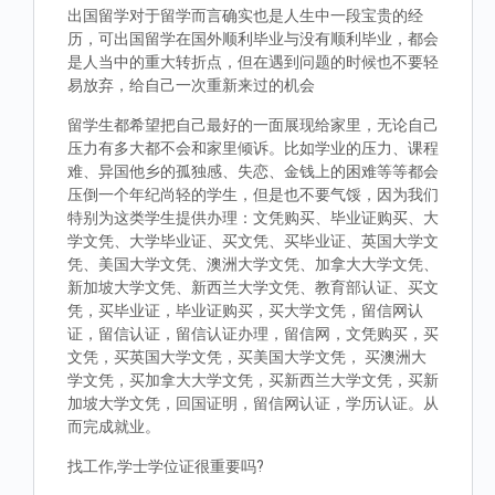
出国留学对于留学而言确实也是人生中一段宝贵的经
历，可出国留学在国外顺利毕业与没有顺利毕业，都会
是人当中的重大转折点，但在遇到问题的时候也不要轻
易放弃，给自己一次重新来过的机会
留学生都希望把自己最好的一面展现给家里，无论自己
压力有多大都不会和家里倾诉。比如学业的压力、课程
难、异国他乡的孤独感、失恋、金钱上的困难等等都会
压倒一个年纪尚轻的学生，但是也不要气馁，因为我们
特别为这类学生提供办理：文凭购买、毕业证购买、大
学文凭、大学毕业证、买文凭、买毕业证、英国大学文
凭、美国大学文凭、澳洲大学文凭、加拿大大学文凭、
新加坡大学文凭、新西兰大学文凭、教育部认证、买文
凭，买毕业证，毕业证购买，买大学文凭，留信网认
证，留信认证，留信认证办理，留信网，文凭购买，买
文凭，买英国大学文凭，买美国大学文凭， 买澳洲大
学文凭，买加拿大大学文凭，买新西兰大学文凭，买新
加坡大学文凭，回国证明，留信网认证，学历认证。从
而完成就业。
找工作,学士学位证很重要吗?