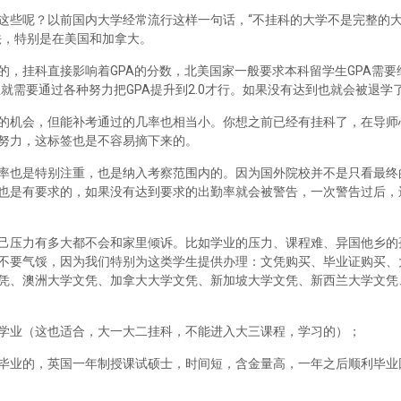
这些呢？以前国内大学经常流行这样一句话，“不挂科的大学不是完整的
法，特别是在美国和加拿大。
，挂科直接影响着GPA的分数，北美国家一般要求本科留学生GPA需要维
里就需要通过各种努力把GPA提升到2.0才行。如果没有达到也就会被退学
的机会，但能补考通过的几率也相当小。你想之前已经有挂科了，在导师
努力，这标签也是不容易摘下来的。
率也是特别注重，也是纳入考察范围内的。因为国外院校并不是只看最终
也是有要求的，如果没有达到要求的出勤率就会被警告，一次警告过后，
己压力有多大都不会和家里倾诉。比如学业的压力、课程难、异国他乡的
不要气馁，因为我们特别为这类学生提供办理：文凭购买、毕业证购买、
凭、澳洲大学文凭、加拿大大学文凭、新加坡大学文凭、新西兰大学文凭
学业（这也适合，大一大二挂科，不能进入大三课程，学习的）；
毕业的，英国一年制授课试硕士，时间短，含金量高，一年之后顺利毕业