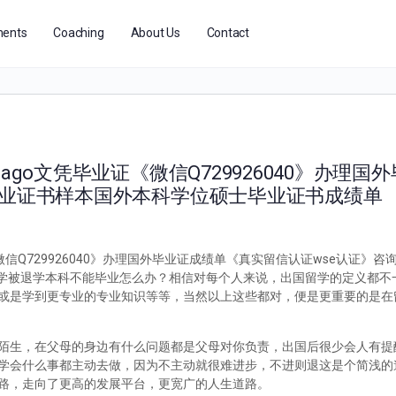
ents
Coaching
About Us
Contact
ago文凭毕业证《微信Q729926040》办理国
毕业证书样本国外本科学位硕士毕业证书成绩单
微信Q729926040》办理国外毕业证成绩单《真实留信认证wse认证》
国外留学被退学本科不能毕业怎么办？相信对每个人来说，出国留学的定义都
或是学到更专业的专业知识等等，当然以上这些都对，便是更重要的是在
陌生，在父母的身边有什么问题都是父母对你负责，出国后很少会人有提
学会什么事都主动去做，因为不主动就很难进步，不进则退这是个简浅的
路，走向了更高的发展平台，更宽广的人生道路。