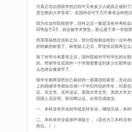
可真正在出国留学的过程中又有多少人能真正做到了
是完整的大学等等”。在国外你可千万不要有这种想
因为在这些院校留学，挂科之后一般是没有补考机会的
GPA低于2.0，就会被学术警告，那么接下来一学期
而英国虽然在挂科之后，部分院校都会给到一次补考
的映象的标签了。标签贴上之后，即使你后面再怎么
除了对学分有要求之后，国外院校对平时学生的出勤
的。而留学生在国外一个学期需要达到多少出勤率这
么也就会被退学了。
留学生都希望把自己最好的一面展现给家里，无论自
上的困难等等都会压倒一个年纪尚轻的学生，但是也
证、买文凭、买毕业证、英国大学文凭、美国大学文
回国人员证明、留信网认证。从而完成就业。
一、本科没有毕业转学或是转专业，继续完成，本科
二、本科未毕业直接申请硕士，（适合大三本科没有
岗位。）；