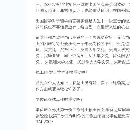
三、本科没有毕业实在不愿意出国的或是英国读硕士拿到d
回国人员证，和留信认证，也能辅助证明，在国外顺
出国留学对于留学而言确实也是人生中一段宝贵的经
的时候也不要轻易放弃，给自己一次重新来过的机会
留学生都希望把自己最好的一面展现给家里，无论自
上的困难等等都会压倒一个年纪尚轻的学生，但是也
证、买文凭、买毕业证、英国大学文凭、美国大学文
凭，买毕业证，毕业证购买，买大学文凭，留信网认
凭， 买澳洲大学文凭，买加拿大大学文凭，买新西
找工作,学士学位证很重要吗?
首先在个人认知上，有总比没有好，实际上这确实是
作方面就变得轻松许多了。
学位证在找工作时重要吗?
学位证在你找第一份工作时比较重要,如果你是应届毕
累经验.找第二份工作时你的工作业绩就比学位证更有
BAE70C7