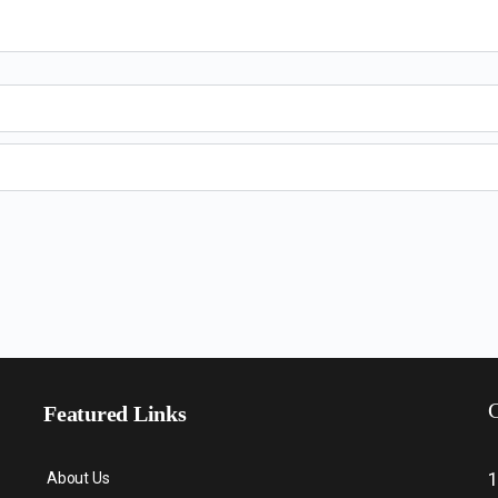
C
Featured Links
About Us