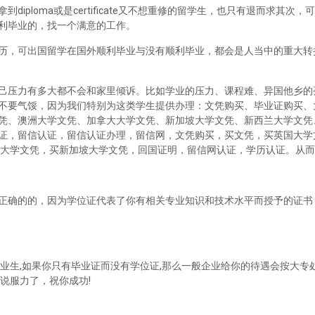
iploma或是certificate又不想重修的留学生，也只有退而求其次
利毕业的，找一个满意的工作。
历，可出国留学在国外顺利毕业与没有顺利毕业，都会是人当中的重大转
己压力有多大都不会和家里倾诉。比如学业的压力、课程难、异国他乡的
不要气馁，因为我们特别为这类学生提供办理：文凭购买、毕业证购买、
凭、澳洲大学文凭、加拿大大学文凭、新加坡大学文凭、新西兰大学文凭
证，留信认证，留信认证办理，留信网，文凭购买，买文凭，买英国大学
兰大学文凭，买新加坡大学文凭，回国证明，留信网认证，学历认证。从
正确的的，因为学位证代表了你有相关专业知识和技术水平而授予的证书
业生,如果你只有毕业证而没有学位证,那么一般企业给你的待遇会按大专处
说服力了，祝你成功!