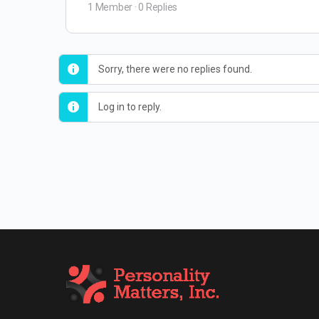
1 Member
·
0 Replies
Sorry, there were no replies found.
Log in to reply.