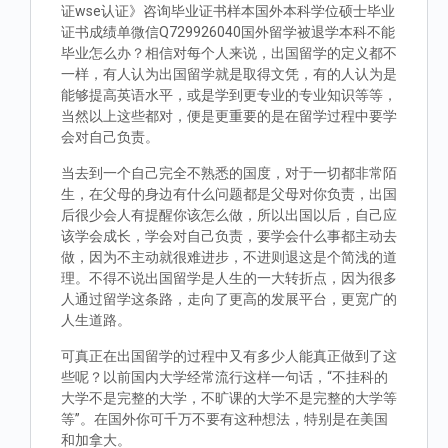
证wse认证》咨询毕业证书样本国外本科学位硕士毕业
证书成绩单微信Q729926040国外留学被退学本科不能
毕业怎么办？相信对每个人来说，出国留学的定义都不
一样，有人认为出国留学就是取得文凭，有的人认为是
能够提高英语水平，或是学到更专业的专业知识等等，
当然以上这些都对，便是更重要的是在留学过程中要学
会对自己负责。
当去到一个自己完全不熟悉的国度，对于一切都非常陌
生，在父母的身边有什么问题都是父母对你负责，出国
后很少会人有提醒你该怎么做，所以出国以后，自己应
该学会成长，学会对自己负责，要学会什么事都主动去
做，因为不主动就很难进步，不进则退这是个简浅的道
理。不得不说出国留学是人生的一大转折点，因为很多
人通过留学这条路，走向了更高的发展平台，更宽广的
人生道路。
可真正在出国留学的过程中又有多少人能真正做到了这
些呢？以前国内大学经常流行这样一句话，“不挂科的
大学不是完整的大学，不旷课的大学不是完整的大学等
等”。在国外你可千万不要有这种想法，特别是在美国
和加拿大。