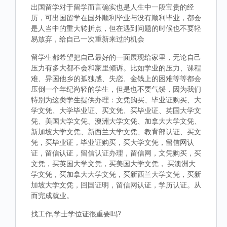
出国留学对于留学而言确实也是人生中一段宝贵的经
历，可出国留学在国外顺利毕业与没有顺利毕业，都会
是人当中的重大转折点，但在遇到问题的时候也不要轻
易放弃，给自己一次重新来过的机会
留学生都希望把自己最好的一面展现给家里，无论自己
压力有多大都不会和家里倾诉。比如学业的压力、课程
难、异国他乡的孤独感、失恋、金钱上的困难等等都会
压倒一个年纪尚轻的学生，但是也不要气馁，因为我们
特别为这类学生提供办理：文凭购买、毕业证购买、大
学文凭、大学毕业证、买文凭、买毕业证、英国大学文
凭、美国大学文凭、澳洲大学文凭、加拿大大学文凭、
新加坡大学文凭、新西兰大学文凭、教育部认证、买文
凭，买毕业证，毕业证购买，买大学文凭，留信网认
证，留信认证，留信认证办理，留信网，文凭购买，买
文凭，买英国大学文凭，买美国大学文凭， 买澳洲大
学文凭，买加拿大大学文凭，买新西兰大学文凭，买新
加坡大学文凭，回国证明，留信网认证，学历认证。从
而完成就业。
找工作,学士学位证很重要吗?