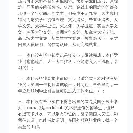
压力有多大都不会和家里倾诉。比如学业的压力、课程
难、异国他乡的孤独感、失恋、金钱上的困难等等都会
压倒一个年纪尚轻的学生，但是也不要气馁，因为我们
特别为这类学生提供办理：文凭购买、毕业证购买、大
学文凭、大学毕业证、买文凭、买毕业证、英国大学文
凭、美国大学文凭、澳洲大学文凭、加拿大大学文凭、
新加坡大学文凭、新西兰大学文凭、教育部认证、留学
回国人员证明、留信网认证。从而完成就业。
一、本科没有毕业转学或是转专业，继续完成，本科学
业（这也适合，大一大二挂科，不能进入大三课程，学
习的）；
二、本科未毕业直接申请硕士，（适合大三本科没有毕
业的，英国一年制授课试硕士，时间短，含金量高，一
年之后顺利毕业回国就可以进入工作岗位。）；
三、本科没有毕业实在不愿意出国的或是英国读硕士拿
到diploma或是certificate又不想重修的留学生，也只
有退而求其次，可以带有学位的，留学回国人员证，和
留信认证，也能辅助证明，在国外顺利毕业的，找一个
满意的工作。