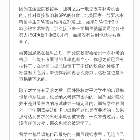
因为在这些院校留学，挂科之后一般是没有补考机会
的，挂科直接影响着GPA的分数，北美国家一般要求本
科留学生GPA需要维持在2.0以上，如果GPA低于2.0，
就会被学术警告，那么接下来一学期里就需要通过各种
努力把GPA提升到2.0才行。如果没有达到也就会被退
学了。
而英国虽然在挂科之后，部分院校都会给到一次补考的
机会，但能补考通过的几率也相当小。你想之前已经有
挂科了，在导师心里已经留下了不好的映象的标签了。
标签贴上之后，即使你后面再怎么努力，这标签也是不
容易摘下来的。
除了对学分有要求之后，国外院校对平时学生的出勤率
也是特别注重，也是纳入考察范围内的。因为国外院校
并不是只看最终的考试成绩一锤定音的。而留学生在国
外一个学期需要达到多少出勤率这也是有要求的，如果
没有达到要求的出勤率就会被警告，一次警告过后，还
没有任何改变，那么也就会被退学了。
留学生都希望把自己最好的一面展现给家里，无论自己