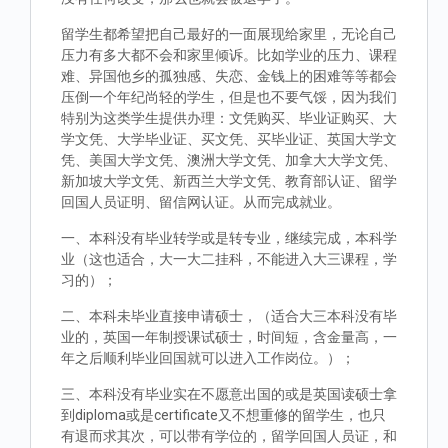
留学生都希望把自己最好的一面展现给家里，无论自己
压力有多大都不会和家里倾诉。比如学业的压力、课程
难、异国他乡的孤独感、失恋、金钱上的困难等等都会
压倒一个年纪尚轻的学生，但是也不要气馁，因为我们
特别为这类学生提供办理：文凭购买、毕业证购买、大
学文凭、大学毕业证、买文凭、买毕业证、英国大学文
凭、美国大学文凭、澳洲大学文凭、加拿大大学文凭、
新加坡大学文凭、新西兰大学文凭、教育部认证、留学
回国人员证明、留信网认证。从而完成就业。
一、本科没有毕业转学或是转专业，继续完成，本科学
业（这也适合，大一大二挂科，不能进入大三课程，学
习的）；
二、本科未毕业直接申请硕士，（适合大三本科没有毕
业的，英国一年制授课试硕士，时间短，含金量高，一
年之后顺利毕业回国就可以进入工作岗位。）；
三、本科没有毕业实在不愿意出国的或是英国读硕士拿
到diploma或是certificate又不想重修的留学生，也只
有退而求其次，可以带有学位的，留学回国人员证，和