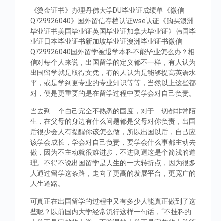
《烫金证书》办理丹佛大学DU毕业证成绩单《微信
Q729926040》国外留信存档认证wse认证《购买澳洲
毕业证书美国毕业证英国毕业证加拿大毕业证》韩国毕
业证日本毕业证书新加坡毕业证澳洲毕业证书微信
Q729926040国外留学被退学本科不能毕业怎么办？相
信对每个人来说，出国留学的定义都不一样，有人认为
出国留学就是取得文凭，有的人认为是能够提高英语水
平，或是学到更专业的专业知识等等，当然以上这些都
对，便是更重要的是在留学过程中要学会对自己负责。
当去到一个自己完全不熟悉的国度，对于一切都非常陌
生，在父母的身边有什么问题都是父母对你负责，出国
后很少会人有提醒你该怎么做，所以出国以后，自己应
该学会成长，学会对自己负责，要学会什么事都主动去
做，因为不主动就很难进步，不进则退这是个简浅的道
理。不得不说出国留学是人生的一大转折点，因为很多
人通过留学这条路，走向了更高的发展平台，更宽广的
人生道路。
可真正在出国留学的过程中又有多少人能真正做到了这
些呢？以前国内大学经常流行这样一句话，“不挂科的