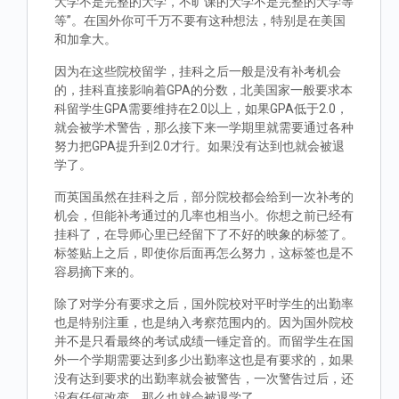
大学不是完整的大学，不旷课的大学不是完整的大学等
等”。在国外你可千万不要有这种想法，特别是在美国
和加拿大。
因为在这些院校留学，挂科之后一般是没有补考机会
的，挂科直接影响着GPA的分数，北美国家一般要求本
科留学生GPA需要维持在2.0以上，如果GPA低于2.0，
就会被学术警告，那么接下来一学期里就需要通过各种
努力把GPA提升到2.0才行。如果没有达到也就会被退
学了。
而英国虽然在挂科之后，部分院校都会给到一次补考的
机会，但能补考通过的几率也相当小。你想之前已经有
挂科了，在导师心里已经留下了不好的映象的标签了。
标签贴上之后，即使你后面再怎么努力，这标签也是不
容易摘下来的。
除了对学分有要求之后，国外院校对平时学生的出勤率
也是特别注重，也是纳入考察范围内的。因为国外院校
并不是只看最终的考试成绩一锤定音的。而留学生在国
外一个学期需要达到多少出勤率这也是有要求的，如果
没有达到要求的出勤率就会被警告，一次警告过后，还
没有任何改变，那么也就会被退学了。