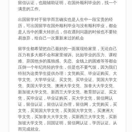
留信认证，也能辅助证明，在国外顺利毕业的，找一个
满意的工作。
出国留学对于留学而言确实也是人生中一段宝贵的经
历，可出国留学在国外顺利毕业与没有顺利毕业，都会
是人当中的重大转折点，但在遇到问题的时候也不要轻
易放弃，给自己一次重新来过的机会
留学生都希望把自己最好的一面展现给家里，无论自己
压力有多大都不会和家里倾诉。比如学业的压力、课程
难、异国他乡的孤独感、失恋、金钱上的困难等等都会
压倒一个年纪尚轻的学生，但是也不要气馁，因为我们
特别为这类学生提供办理：文凭购买、毕业证购买、大
学文凭、大学毕业证、买文凭、买毕业证、英国大学文
凭、美国大学文凭、澳洲大学文凭、加拿大大学文凭、
新加坡大学文凭、新西兰大学文凭、教育部认证、买文
凭，买毕业证，毕业证购买，买大学文凭，留信网认
证，留信认证，留信认证办理，留信网，文凭购买，买
文凭，买英国大学文凭，买美国大学文凭， 买澳洲大
学文凭，买加拿大大学文凭，买新西兰大学文凭，买新
加坡大学文凭，回国证明，留信网认证，学历认证。从
而完成就业。