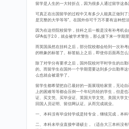
留学是人生的一大转折点，因为很多人通过留学这条
可真正在出国留学的过程中又有多少人能真正做到了
是完整的大学等等”。在国外你可千万不要有这种想
因为在这些院校留学，挂科之后一般是没有补考机会的
GPA低于2.0，就会被学术警告，那么接下来一学期
而英国虽然在挂科之后，部分院校都会给到一次补考
的映象的标签了。标签贴上之后，即使你后面再怎么
除了对学分有要求之后，国外院校对平时学生的出勤
的。而留学生在国外一个学期需要达到多少出勤率这
么也就会被退学了。
留学生都希望把自己最好的一面展现给家里，无论自
上的困难等等都会压倒一个年纪尚轻的学生，但是也
证、买文凭、买毕业证、英国大学文凭、美国大学文
回国人员证明、留信网认证。从而完成就业。
一、本科没有毕业转学或是转专业，继续完成，本科
二、本科未毕业直接申请硕士，（适合大三本科没有