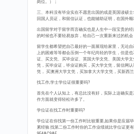
岗位。）；
三、本科没有毕业实在不愿意出国的或是英国读硕士拿到d
回国人员证，和留信认证，也能辅助证明，在国外顺
出国留学对于留学而言确实也是人生中一段宝贵的经
的时候也不要轻易放弃，给自己一次重新来过的机会
留学生都希望把自己最好的一面展现给家里，无论自
上的困难等等都会压倒一个年纪尚轻的学生，但是也
证、买文凭、买毕业证、英国大学文凭、美国大学文
凭，买毕业证，毕业证购买，买大学文凭，留信网认
凭， 买澳洲大学文凭，买加拿大大学文凭，买新西
找工作,学士学位证很重要吗?
首先在个人认知上，有总比没有好，实际上这确实是
作方面就变得轻松许多了。
学位证在找工作时重要吗?
学位证在你找第一份工作时比较重要,如果你是应届毕
累经验.找第二份工作时你的工作业绩就比学位证更有
9F4AC9AF