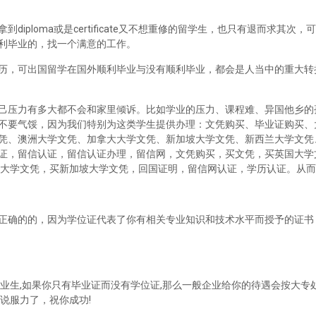
iploma或是certificate又不想重修的留学生，也只有退而求其次
利毕业的，找一个满意的工作。
历，可出国留学在国外顺利毕业与没有顺利毕业，都会是人当中的重大转
己压力有多大都不会和家里倾诉。比如学业的压力、课程难、异国他乡的
不要气馁，因为我们特别为这类学生提供办理：文凭购买、毕业证购买、
凭、澳洲大学文凭、加拿大大学文凭、新加坡大学文凭、新西兰大学文凭
证，留信认证，留信认证办理，留信网，文凭购买，买文凭，买英国大学
兰大学文凭，买新加坡大学文凭，回国证明，留信网认证，学历认证。从
正确的的，因为学位证代表了你有相关专业知识和技术水平而授予的证书
业生,如果你只有毕业证而没有学位证,那么一般企业给你的待遇会按大专处
说服力了，祝你成功!