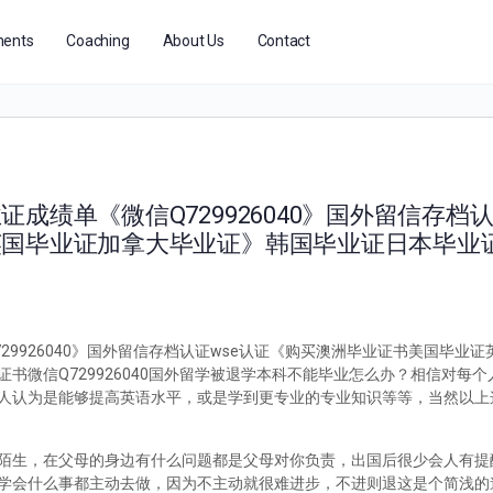
ents
Coaching
About Us
Contact
绩单《微信Q729926040》国外留信存档认
英国毕业证加拿大毕业证》韩国毕业证日本毕业
9926040》国外留信存档认证wse认证《购买澳洲毕业证书美国毕业
书微信Q729926040国外留学被退学本科不能毕业怎么办？相信对每
人认为是能够提高英语水平，或是学到更专业的专业知识等等，当然以上
陌生，在父母的身边有什么问题都是父母对你负责，出国后很少会人有提
学会什么事都主动去做，因为不主动就很难进步，不进则退这是个简浅的