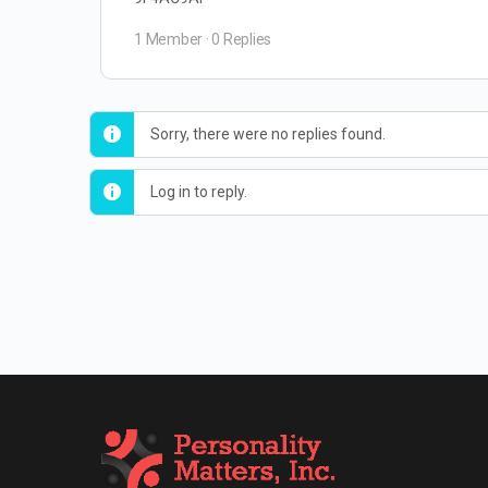
1 Member
·
0 Replies
Sorry, there were no replies found.
Log in to reply.