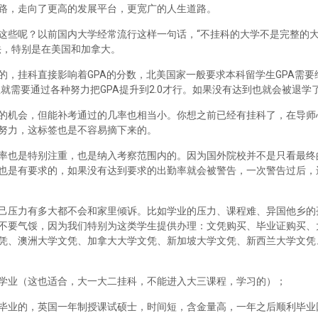
路，走向了更高的发展平台，更宽广的人生道路。
这些呢？以前国内大学经常流行这样一句话，“不挂科的大学不是完整的
法，特别是在美国和加拿大。
，挂科直接影响着GPA的分数，北美国家一般要求本科留学生GPA需要维
里就需要通过各种努力把GPA提升到2.0才行。如果没有达到也就会被退学
的机会，但能补考通过的几率也相当小。你想之前已经有挂科了，在导师
努力，这标签也是不容易摘下来的。
率也是特别注重，也是纳入考察范围内的。因为国外院校并不是只看最终
也是有要求的，如果没有达到要求的出勤率就会被警告，一次警告过后，
己压力有多大都不会和家里倾诉。比如学业的压力、课程难、异国他乡的
不要气馁，因为我们特别为这类学生提供办理：文凭购买、毕业证购买、
凭、澳洲大学文凭、加拿大大学文凭、新加坡大学文凭、新西兰大学文凭
学业（这也适合，大一大二挂科，不能进入大三课程，学习的）；
毕业的，英国一年制授课试硕士，时间短，含金量高，一年之后顺利毕业