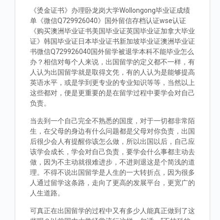
《烫金证书》办理卧龙岗大学Wollongong毕业证成绩
单《微信Q729926040》国外留信存档认证wse认证
《购买澳洲毕业证书美国毕业证英国毕业证加拿大毕业
证》韩国毕业证日本毕业证书新加坡毕业证澳洲毕业证
书微信Q729926040国外留学被退学本科不能毕业怎么
办？相信对每个人来说，出国留学的定义都不一样，有
人认为出国留学就是取得文凭，有的人认为是能够提高
英语水平，或是学到更专业的专业知识等等，当然以上
这些都对，便是更重要的是在留学过程中要学会对自己
负责。
当去到一个自己完全不熟悉的国度，对于一切都非常陌
生，在父母的身边有什么问题都是父母对你负责，出国
后很少会人有提醒你该怎么做，所以出国以后，自己应
该学会成长，学会对自己负责，要学会什么事都主动去
做，因为不主动就很难进步，不进则退这是个简浅的道
理。不得不说出国留学是人生的一大转折点，因为很多
人通过留学这条路，走向了更高的发展平台，更宽广的
人生道路。
可真正在出国留学的过程中又有多少人能真正做到了这