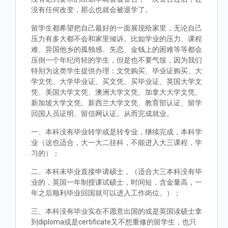
没有任何改变，那么也就会被退学了。
留学生都希望把自己最好的一面展现给家里，无论自己
压力有多大都不会和家里倾诉。比如学业的压力、课程
难、异国他乡的孤独感、失恋、金钱上的困难等等都会
压倒一个年纪尚轻的学生，但是也不要气馁，因为我们
特别为这类学生提供办理：文凭购买、毕业证购买、大
学文凭、大学毕业证、买文凭、买毕业证、英国大学文
凭、美国大学文凭、澳洲大学文凭、加拿大大学文凭、
新加坡大学文凭、新西兰大学文凭、教育部认证、留学
回国人员证明、留信网认证。从而完成就业。
一、本科没有毕业转学或是转专业，继续完成，本科学
业（这也适合，大一大二挂科，不能进入大三课程，学
习的）；
二、本科未毕业直接申请硕士，（适合大三本科没有毕
业的，英国一年制授课试硕士，时间短，含金量高，一
年之后顺利毕业回国就可以进入工作岗位。）；
三、本科没有毕业实在不愿意出国的或是英国读硕士拿
到diploma或是certificate又不想重修的留学生，也只