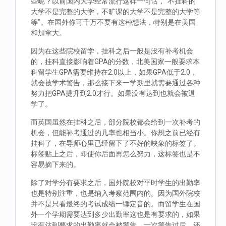
些呢？以前国内大学经常流行这样一句话，“不挂科的
大学不是完整的大学，不旷课的大学不是完整的大学等
等”。在国外你可千万不要有这种想法，特别是在美国
和加拿大。
因为在这些院校留学，挂科之后一般是没有补考机会
的，挂科直接影响着GPA的分数，北美国家一般要求本
科留学生GPA需要维持在2.0以上，如果GPA低于2.0，
就会被学术警告，那么接下来一学期里就需要通过各种
努力把GPA提升到2.0才行。如果没有达到也就会被退
学了。
而英国虽然在挂科之后，部分院校都会给到一次补考的
机会，但能补考通过的几率也相当小。你想之前已经有
挂科了，在导师心里已经留下了不好的映象的标签了。
标签贴上之后，即使你后面再怎么努力，这标签也是不
容易摘下来的。
除了对学分有要求之后，国外院校对平时学生的出勤率
也是特别注重，也是纳入考察范围内的。因为国外院校
并不是只看最终的考试成绩一锤定音的。而留学生在国
外一个学期需要达到多少出勤率这也是有要求的，如果
没有达到要求的出勤率就会被警告，一次警告过后，还