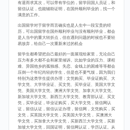
有退而求其次，可以带有学位的，留学回国人员证，和
留信认证，也能辅助证明，在国外顺利毕业的，找一个
满意的工作。
出国留学对于留学而言确实也是人生中一段宝贵的经
历，可出国留学在国外顺利毕业与没有顺利毕业，都会
是人当中的重大转折点，但在遇到问题的时候也不要轻
易放弃，给自己一次重新来过的机会
留学生都希望把自己最好的一面展现给家里，无论自己
压力有多大都不会和家里倾诉。比如学业的压力、课程
难、异国他乡的孤独感、失恋、金钱上的困难等等都会
压倒一个年纪尚轻的学生，但是也不要气馁，因为我们
特别为这类学生提供办理：文凭购买、毕业证购买、大
学文凭、大学毕业证、买文凭、买毕业证、英国大学文
凭、美国大学文凭、澳洲大学文凭、加拿大大学文凭、
新加坡大学文凭、新西兰大学文凭、教育部认证、买文
凭，买毕业证，毕业证购买，买大学文凭，留信网认
证，留信认证，留信认证办理，留信网，文凭购买，买
文凭，买英国大学文凭，买美国大学文凭， 买澳洲大
学文凭，买加拿大大学文凭，买新西兰大学文凭，买新
加坡大学文凭，回国证明，留信网认证，学历认证。从