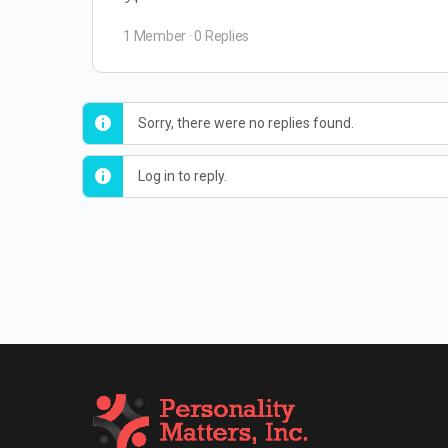
1 Member
·
0 Replies
Sorry, there were no replies found.
Log in to reply.