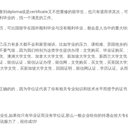
iploma或是certificate又不想重修的留学生，也只有退而求其次
利毕业的，找一个满意的工作。
历，可出国留学在国外顺利毕业与没有顺利毕业，都会是人当中的重大转
己压力有多大都不会和家里倾诉。比如学业的压力、课程难、异国他乡的
不要气馁，因为我们特别为这类学生提供办理：文凭购买、毕业证购买、
凭、澳洲大学文凭、加拿大大学文凭、新加坡大学文凭、新西兰大学文凭
证，留信认证，留信认证办理，留信网，文凭购买，买文凭，买英国大学
兰大学文凭，买新加坡大学文凭，回国证明，留信网认证，学历认证。从
正确的的，因为学位证代表了你有相关专业知识和技术水平而授予的证书
业生,如果你只有毕业证而没有学位证,那么一般企业给你的待遇会按大专处
说服力了，祝你成功!