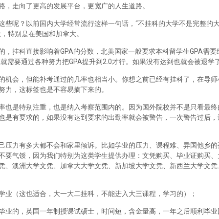
路，走向了更高的发展平台，更宽广的人生道路。
这些呢？以前国内大学经常流行这样一句话，“不挂科的大学不是完整的
法，特别是在美国和加拿大。
，挂科直接影响着GPA的分数，北美国家一般要求本科留学生GPA需要维
里就需要通过各种努力把GPA提升到2.0才行。如果没有达到也就会被退学
的机会，但能补考通过的几率也相当小。你想之前已经有挂科了，在导师
努力，这标签也是不容易摘下来的。
率也是特别注重，也是纳入考察范围内的。因为国外院校并不是只看最终
也是有要求的，如果没有达到要求的出勤率就会被警告，一次警告过后，
己压力有多大都不会和家里倾诉。比如学业的压力、课程难、异国他乡的
不要气馁，因为我们特别为这类学生提供办理：文凭购买、毕业证购买、
凭、澳洲大学文凭、加拿大大学文凭、新加坡大学文凭、新西兰大学文凭
学业（这也适合，大一大二挂科，不能进入大三课程，学习的）；
毕业的，英国一年制授课试硕士，时间短，含金量高，一年之后顺利毕业