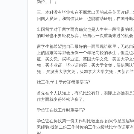
岗位。）；
三、本科没有毕业实在不愿意出国的或是英国读硕士拿到d
回国人员证，和留信认证，也能辅助证明，在国外顺
出国留学对于留学而言确实也是人生中一段宝贵的经
的时候也不要轻易放弃，给自己一次重新来过的机会
留学生都希望把自己最好的一面展现给家里，无论自
上的困难等等都会压倒一个年纪尚轻的学生，但是也
证、买文凭、买毕业证、英国大学文凭、美国大学文
凭，买毕业证，毕业证购买，买大学文凭，留信网认
凭， 买澳洲大学文凭，买加拿大大学文凭，买新西
找工作,学士学位证很重要吗?
首先在个人认知上，有总比没有好，实际上这确实是
作方面就变得轻松许多了。
学位证在找工作时重要吗?
学位证在你找第一份工作时比较重要,如果你是应届毕
累经验.找第二份工作时你的工作业绩就比学位证更有
94