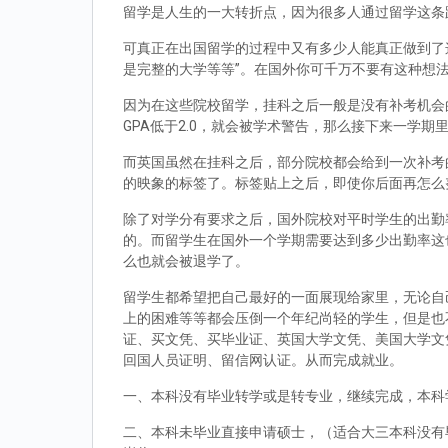
留学是人生的一大转折点，因为很多人通过留学这条
可真正在出国留学的过程中又有多少人能真正做到了
是完整的大学等等”。在国外你可千万不要有这种想
因为在这些院校留学，挂科之后一般是没有补考机会的
GPA低于2.0，就会被学术警告，那么接下来一学期
而英国虽然在挂科之后，部分院校都会给到一次补考
的映象的标签了。标签贴上之后，即使你后面再怎么
除了对学分有要求之后，国外院校对平时学生的出勤
的。而留学生在国外一个学期需要达到多少出勤率这
么也就会被退学了。
留学生都希望把自己最好的一面展现给家里，无论自
上的困难等等都会压倒一个年纪尚轻的学生，但是也
证、买文凭、买毕业证、英国大学文凭、美国大学文
回国人员证明、留信网认证。从而完成就业。
一、本科没有毕业转学或是转专业，继续完成，本科
二、本科未毕业直接申请硕士，（适合大三本科没有