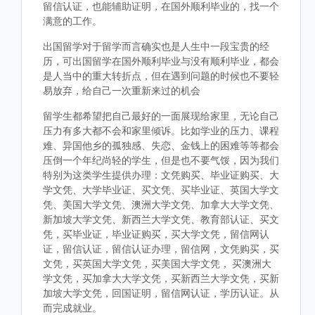
留信认证，也能辅助证明，在国外顺利毕业的，找一个
满意的工作。
出国留学对于留学而言确实也是人生中一段宝贵的经
历，可出国留学在国外顺利毕业与没有顺利毕业，都会
是人当中的重大转折点，但在遇到问题的时候也不要轻
易放弃，给自己一次重新来过的机会
留学生都希望把自己最好的一面展现给家里，无论自己
压力有多大都不会和家里倾诉。比如学业的压力、课程
难、异国他乡的孤独感、失恋、金钱上的困难等等都会
压倒一个年纪尚轻的学生，但是也不要气馁，因为我们
特别为这类学生提供办理：文凭购买、毕业证购买、大
学文凭、大学毕业证、买文凭、买毕业证、英国大学文
凭、美国大学文凭、澳洲大学文凭、加拿大大学文凭、
新加坡大学文凭、新西兰大学文凭、教育部认证、买文
凭，买毕业证，毕业证购买，买大学文凭，留信网认
证，留信认证，留信认证办理，留信网，文凭购买，买
文凭，买英国大学文凭，买美国大学文凭， 买澳洲大
学文凭，买加拿大大学文凭，买新西兰大学文凭，买新
加坡大学文凭，回国证明，留信网认证，学历认证。从
而完成就业。