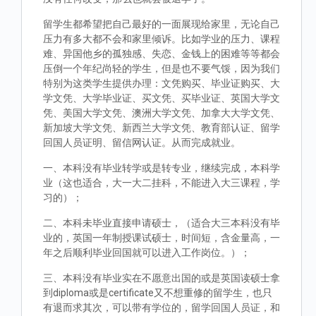
留学生都希望把自己最好的一面展现给家里，无论自己
压力有多大都不会和家里倾诉。比如学业的压力、课程
难、异国他乡的孤独感、失恋、金钱上的困难等等都会
压倒一个年纪尚轻的学生，但是也不要气馁，因为我们
特别为这类学生提供办理：文凭购买、毕业证购买、大
学文凭、大学毕业证、买文凭、买毕业证、英国大学文
凭、美国大学文凭、澳洲大学文凭、加拿大大学文凭、
新加坡大学文凭、新西兰大学文凭、教育部认证、留学
回国人员证明、留信网认证。从而完成就业。
一、本科没有毕业转学或是转专业，继续完成，本科学
业（这也适合，大一大二挂科，不能进入大三课程，学
习的）；
二、本科未毕业直接申请硕士，（适合大三本科没有毕
业的，英国一年制授课试硕士，时间短，含金量高，一
年之后顺利毕业回国就可以进入工作岗位。）；
三、本科没有毕业实在不愿意出国的或是英国读硕士拿
到diploma或是certificate又不想重修的留学生，也只
有退而求其次，可以带有学位的，留学回国人员证，和