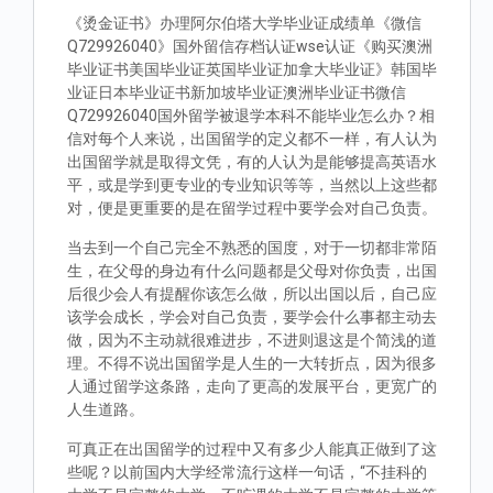
《烫金证书》办理阿尔伯塔大学毕业证成绩单《微信
Q729926040》国外留信存档认证wse认证《购买澳洲
毕业证书美国毕业证英国毕业证加拿大毕业证》韩国毕
业证日本毕业证书新加坡毕业证澳洲毕业证书微信
Q729926040国外留学被退学本科不能毕业怎么办？相
信对每个人来说，出国留学的定义都不一样，有人认为
出国留学就是取得文凭，有的人认为是能够提高英语水
平，或是学到更专业的专业知识等等，当然以上这些都
对，便是更重要的是在留学过程中要学会对自己负责。
当去到一个自己完全不熟悉的国度，对于一切都非常陌
生，在父母的身边有什么问题都是父母对你负责，出国
后很少会人有提醒你该怎么做，所以出国以后，自己应
该学会成长，学会对自己负责，要学会什么事都主动去
做，因为不主动就很难进步，不进则退这是个简浅的道
理。不得不说出国留学是人生的一大转折点，因为很多
人通过留学这条路，走向了更高的发展平台，更宽广的
人生道路。
可真正在出国留学的过程中又有多少人能真正做到了这
些呢？以前国内大学经常流行这样一句话，“不挂科的