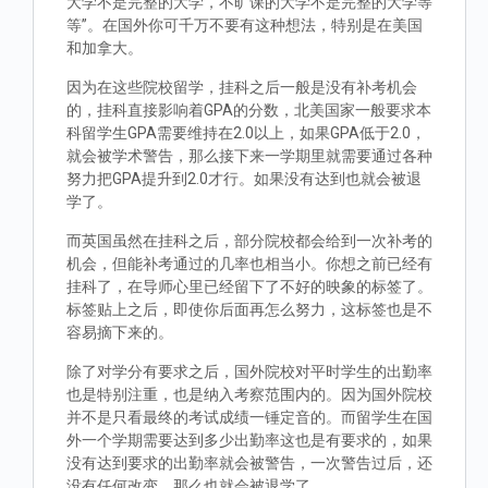
大学不是完整的大学，不旷课的大学不是完整的大学等
等”。在国外你可千万不要有这种想法，特别是在美国
和加拿大。
因为在这些院校留学，挂科之后一般是没有补考机会
的，挂科直接影响着GPA的分数，北美国家一般要求本
科留学生GPA需要维持在2.0以上，如果GPA低于2.0，
就会被学术警告，那么接下来一学期里就需要通过各种
努力把GPA提升到2.0才行。如果没有达到也就会被退
学了。
而英国虽然在挂科之后，部分院校都会给到一次补考的
机会，但能补考通过的几率也相当小。你想之前已经有
挂科了，在导师心里已经留下了不好的映象的标签了。
标签贴上之后，即使你后面再怎么努力，这标签也是不
容易摘下来的。
除了对学分有要求之后，国外院校对平时学生的出勤率
也是特别注重，也是纳入考察范围内的。因为国外院校
并不是只看最终的考试成绩一锤定音的。而留学生在国
外一个学期需要达到多少出勤率这也是有要求的，如果
没有达到要求的出勤率就会被警告，一次警告过后，还
没有任何改变，那么也就会被退学了。