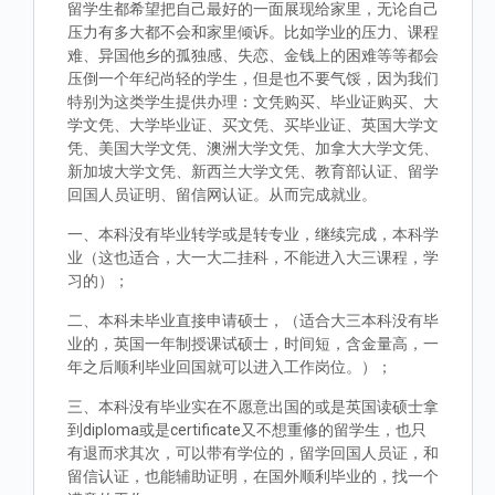
留学生都希望把自己最好的一面展现给家里，无论自己
压力有多大都不会和家里倾诉。比如学业的压力、课程
难、异国他乡的孤独感、失恋、金钱上的困难等等都会
压倒一个年纪尚轻的学生，但是也不要气馁，因为我们
特别为这类学生提供办理：文凭购买、毕业证购买、大
学文凭、大学毕业证、买文凭、买毕业证、英国大学文
凭、美国大学文凭、澳洲大学文凭、加拿大大学文凭、
新加坡大学文凭、新西兰大学文凭、教育部认证、留学
回国人员证明、留信网认证。从而完成就业。
一、本科没有毕业转学或是转专业，继续完成，本科学
业（这也适合，大一大二挂科，不能进入大三课程，学
习的）；
二、本科未毕业直接申请硕士，（适合大三本科没有毕
业的，英国一年制授课试硕士，时间短，含金量高，一
年之后顺利毕业回国就可以进入工作岗位。）；
三、本科没有毕业实在不愿意出国的或是英国读硕士拿
到diploma或是certificate又不想重修的留学生，也只
有退而求其次，可以带有学位的，留学回国人员证，和
留信认证，也能辅助证明，在国外顺利毕业的，找一个