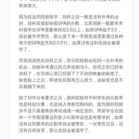
和加拿大。
因为在这些院校留学，挂科之后一般是没有补考机会
的，挂科直接影响着GPA的分数，北美国家一般要求本
科留学生GPA需要维持在2.0以上，如果GPA低于2.0，
就会被学术警告，那么接下来一学期里就需要通过各种
努力把GPA提升到2.0才行。如果没有达到也就会被退
学了。
而英国虽然在挂科之后，部分院校都会给到一次补考的
机会，但能补考通过的几率也相当小。你想之前已经有
挂科了，在导师心里已经留下了不好的映象的标签了。
标签贴上之后，即使你后面再怎么努力，这标签也是不
容易摘下来的。
除了对学分有要求之后，国外院校对平时学生的出勤率
也是特别注重，也是纳入考察范围内的。因为国外院校
并不是只看最终的考试成绩一锤定音的。而留学生在国
外一个学期需要达到多少出勤率这也是有要求的，如果
没有达到要求的出勤率就会被警告，一次警告过后，还
没有任何改变，那么也就会被退学了。