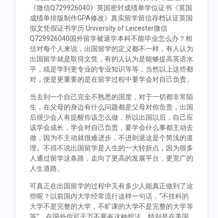
《微信Q729926040》英国密封成绩单学位证书《英国
成绩单排版制作GPA修改》真实留学留信存档认证英国
假文凭假证书学历 University of Leicester微信
Q729926040国外留学被退学本科不能毕业怎么办？相
信对每个人来说，出国留学的定义都不一样，有人认为
出国留学就是取得文凭，有的人认为是能够提高英语水
平，或是学到更专业的专业知识等等，当然以上这些都
对，便是更重要的是在留学过程中要学会对自己负责。
当去到一个自己完全不熟悉的国度，对于一切都非常陌
生，在父母的身边有什么问题都是父母对你负责，出国
后很少会人有提醒你该怎么做，所以出国以后，自己应
该学会成长，学会对自己负责，要学会什么事都主动去
做，因为不主动就很难进步，不进则退这是个简浅的道
理。不得不说出国留学是人生的一大转折点，因为很多
人通过留学这条路，走向了更高的发展平台，更宽广的
人生道路。
可真正在出国留学的过程中又有多少人能真正做到了这
些呢？以前国内大学经常流行这样一句话，“不挂科的
大学不是完整的大学，不旷课的大学不是完整的大学等
等”。在国外你可千万不要有这种想法，特别是在美国