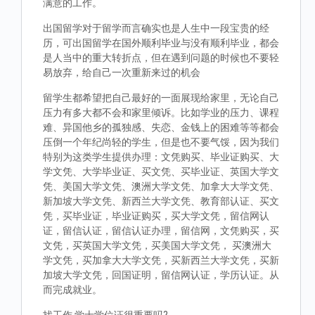
满意的工作。
出国留学对于留学而言确实也是人生中一段宝贵的经
历，可出国留学在国外顺利毕业与没有顺利毕业，都会
是人当中的重大转折点，但在遇到问题的时候也不要轻
易放弃，给自己一次重新来过的机会
留学生都希望把自己最好的一面展现给家里，无论自己
压力有多大都不会和家里倾诉。比如学业的压力、课程
难、异国他乡的孤独感、失恋、金钱上的困难等等都会
压倒一个年纪尚轻的学生，但是也不要气馁，因为我们
特别为这类学生提供办理：文凭购买、毕业证购买、大
学文凭、大学毕业证、买文凭、买毕业证、英国大学文
凭、美国大学文凭、澳洲大学文凭、加拿大大学文凭、
新加坡大学文凭、新西兰大学文凭、教育部认证、买文
凭，买毕业证，毕业证购买，买大学文凭，留信网认
证，留信认证，留信认证办理，留信网，文凭购买，买
文凭，买英国大学文凭，买美国大学文凭， 买澳洲大
学文凭，买加拿大大学文凭，买新西兰大学文凭，买新
加坡大学文凭，回国证明，留信网认证，学历认证。从
而完成就业。