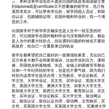
三、本科没有毕业实在不愿意出国的或是英国读硕士拿
到diploma或是certificate又不想重修的留学生，也只有
退而求其次，可以带有学位的，留学回国人员证，和留
信认证，也能辅助证明，在国外顺利毕业的，找一个满
意的工作。
出国留学对于留学而言确实也是人生中一段宝贵的经
历，可出国留学在国外顺利毕业与没有顺利毕业，都会
是人当中的重大转折点，但在遇到问题的时候也不要轻
易放弃，给自己一次重新来过的机会
留学生都希望把自己最好的一面展现给家里，无论自己
压力有多大都不会和家里倾诉。比如学业的压力、课程
难、异国他乡的孤独感、失恋、金钱上的困难等等都会
压倒一个年纪尚轻的学生，但是也不要气馁，因为我们
特别为这类学生提供办理：文凭购买、毕业证购买、大
学文凭、大学毕业证、买文凭、买毕业证、英国大学文
凭、美国大学文凭、澳洲大学文凭、加拿大大学文凭、
新加坡大学文凭、新西兰大学文凭、教育部认证、买文
凭，买毕业证，毕业证购买，买大学文凭，留信网认
证，留信认证，留信认证办理，留信网，文凭购买，买
文凭，买英国大学文凭，买美国大学文凭， 买澳洲大学