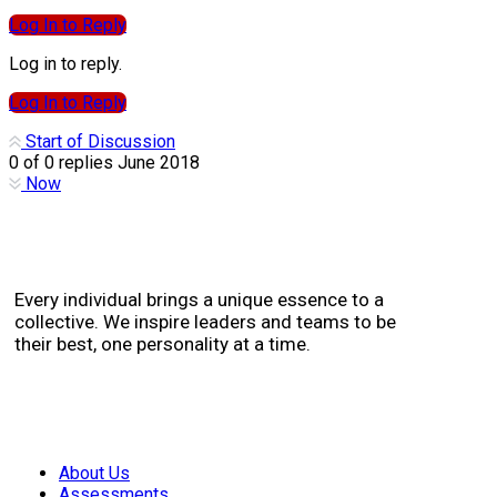
Log In to Reply
Log in to reply.
Log In to Reply
Start of Discussion
0
of
0
replies
June 2018
Now
Every individual brings a unique essence to a
collective. We inspire leaders and teams to be
their best, one personality at a time.
Featured Links
About Us
Assessments