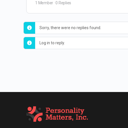
1 Member
·
0 Replies
Sorry, there were no replies found.
Log in to reply.