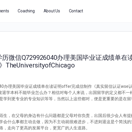
ents
Coaching
About Us
Contact
学历微信Q729926040办理美国毕业证成绩单在读
niversityofChicago
26040办理美国毕业证成绩单在读证明offer完成信制作《真实留信认证wse
926040国外留学被退学本科不能毕业怎么办？相信对每个人来说，出国留学的定义都
是学到更专业的专业知识等等，当然以上这些都对，便是更重要的是在留
陌生，在父母的身边有什么问题都是父母对你负责，出国后很少会人有提
学会什么事都主动去做，因为不主动就很难进步，不进则退这是个简浅的
路，走向了更高的发展平台，更宽广的人生道路。