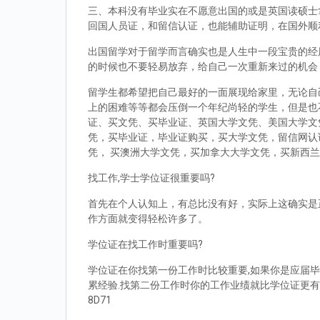
三、本科没有毕业实在不愿意出国的或是英国读硕士拿到d
回国人员证，和留信认证，也能辅助证明，在国外顺
出国留学对于留学而言确实也是人生中一段宝贵的经
的时候也不要轻易放弃，给自己一次重新来过的机会
留学生都希望把自己最好的一面展现给家里，无论自
上的困难等等都会压倒一个年纪尚轻的学生，但是也
证、买文凭、买毕业证、英国大学文凭、美国大学文
凭，买毕业证，毕业证购买，买大学文凭，留信网认
凭， 买澳洲大学文凭，买加拿大大学文凭，买新西
找工作,学士学位证很重要吗?
首先在个人认知上，有总比没有好，实际上这确实是
作方面就变得轻松许多了。
学位证在找工作时重要吗?
学位证在你找第一份工作时比较重要,如果你是应届毕
累经验.找第二份工作时你的工作业绩就比学位证更有
8D71