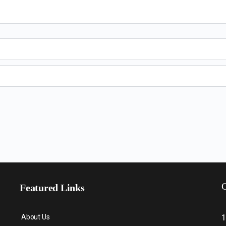
C
Featured Links
About Us