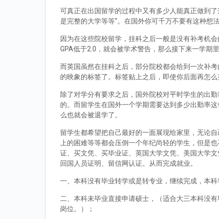
可真正在出国留学的过程中又有多少人能真正做到了
是完整的大学等等”。在国外你可千万不要有这种想
因为在这些院校留学，挂科之后一般是没有补考机会的
GPA低于2.0，就会被学术警告，那么接下来一学期
而英国虽然在挂科之后，部分院校都会给到一次补考
的映象的标签了。标签贴上之后，即使你后面再怎么
除了对学分有要求之后，国外院校对平时学生的出勤
的。而留学生在国外一个学期需要达到多少出勤率这
么也就会被退学了。
留学生都希望把自己最好的一面展现给家里，无论自
上的困难等等都会压倒一个年纪尚轻的学生，但是也
证、买文凭、买毕业证、英国大学文凭、美国大学文
回国人员证明、留信网认证。从而完成就业。
一、本科没有毕业转学或是转专业，继续完成，本科
二、本科未毕业直接申请硕士，（适合大三本科没有
岗位。）；