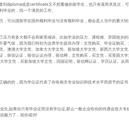
iploma或是certificate又不想重修的留学生，也只有退而求其次
利毕业的，找一个满意的工作。
历，可出国留学在国外顺利毕业与没有顺利毕业，都会是人当中的重大转
己压力有多大都不会和家里倾诉。比如学业的压力、课程难、异国他乡的
不要气馁，因为我们特别为这类学生提供办理：文凭购买、毕业证购买、
凭、澳洲大学文凭、加拿大大学文凭、新加坡大学文凭、新西兰大学文凭
证，留信认证，留信认证办理，留信网，文凭购买，买文凭，买英国大学
兰大学文凭，买新加坡大学文凭，回国证明，留信网认证，学历认证。从
正确的的，因为学位证代表了你有相关专业知识和技术水平而授予的证书
业生,如果你只有毕业证而没有学位证,那么一般企业给你的待遇会按大专处
说服力了，祝你成功!