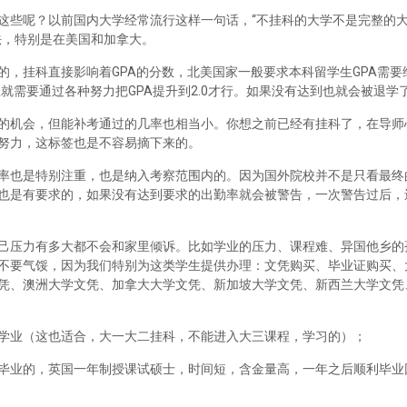
这些呢？以前国内大学经常流行这样一句话，“不挂科的大学不是完整的
法，特别是在美国和加拿大。
，挂科直接影响着GPA的分数，北美国家一般要求本科留学生GPA需要维
里就需要通过各种努力把GPA提升到2.0才行。如果没有达到也就会被退学
的机会，但能补考通过的几率也相当小。你想之前已经有挂科了，在导师
努力，这标签也是不容易摘下来的。
率也是特别注重，也是纳入考察范围内的。因为国外院校并不是只看最终
也是有要求的，如果没有达到要求的出勤率就会被警告，一次警告过后，
己压力有多大都不会和家里倾诉。比如学业的压力、课程难、异国他乡的
不要气馁，因为我们特别为这类学生提供办理：文凭购买、毕业证购买、
凭、澳洲大学文凭、加拿大大学文凭、新加坡大学文凭、新西兰大学文凭
学业（这也适合，大一大二挂科，不能进入大三课程，学习的）；
毕业的，英国一年制授课试硕士，时间短，含金量高，一年之后顺利毕业