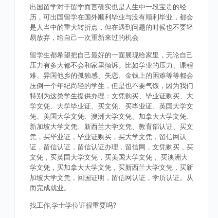
出国留学对于留学而言确实也是人生中一段宝贵的经
历，可出国留学在国外顺利毕业与没有顺利毕业，都会
是人当中的重大转折点，但在遇到问题的时候也不要轻
易放弃，给自己一次重新来过的机会
留学生都希望把自己最好的一面展现给家里，无论自己
压力有多大都不会和家里倾诉。比如学业的压力、课程
难、异国他乡的孤独感、失恋、金钱上的困难等等都会
压倒一个年纪尚轻的学生，但是也不要气馁，因为我们
特别为这类学生提供办理：文凭购买、毕业证购买、大
学文凭、大学毕业证、买文凭、买毕业证、英国大学文
凭、美国大学文凭、澳洲大学文凭、加拿大大学文凭、
新加坡大学文凭、新西兰大学文凭、教育部认证、买文
凭，买毕业证，毕业证购买，买大学文凭，留信网认
证，留信认证，留信认证办理，留信网，文凭购买，买
文凭，买英国大学文凭，买美国大学文凭， 买澳洲大
学文凭，买加拿大大学文凭，买新西兰大学文凭，买新
加坡大学文凭，回国证明，留信网认证，学历认证。从
而完成就业。
找工作,学士学位证很重要吗?