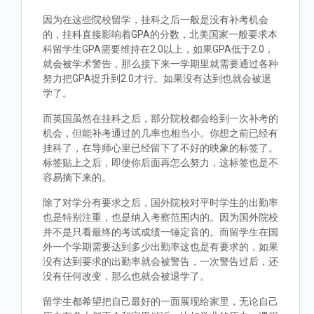
因为在这些院校留学，挂科之后一般是没有补考机会
的，挂科直接影响着GPA的分数，北美国家一般要求本
科留学生GPA需要维持在2.0以上，如果GPA低于2.0，
就会被学术警告，那么接下来一学期里就需要通过各种
努力把GPA提升到2.0才行。如果没有达到也就会被退
学了。
而英国虽然在挂科之后，部分院校都会给到一次补考的
机会，但能补考通过的几率也相当小。你想之前已经有
挂科了，在导师心里已经留下了不好的映象的标签了。
标签贴上之后，即使你后面再怎么努力，这标签也是不
容易摘下来的。
除了对学分有要求之后，国外院校对平时学生的出勤率
也是特别注重，也是纳入考察范围内的。因为国外院校
并不是只看最终的考试成绩一锤定音的。而留学生在国
外一个学期需要达到多少出勤率这也是有要求的，如果
没有达到要求的出勤率就会被警告，一次警告过后，还
没有任何改变，那么也就会被退学了。
留学生都希望把自己最好的一面展现给家里，无论自己