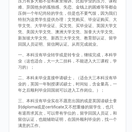
压力有多大都不会和家里倾诉。比如学业的压力、课程
难、异国他乡的孤独感、失恋、金钱上的困难等等都会
压倒一个年纪尚轻的学生，但是也不要气馁，因为我们
特别为这类学生提供办理：文凭购买、毕业证购买、大
学文凭、大学毕业证、买文凭、买毕业证、英国大学文
凭、美国大学文凭、澳洲大学文凭、加拿大大学文凭、
新加坡大学文凭、新西兰大学文凭、教育部认证、留学
回国人员证明、留信网认证。从而完成就业。
一、本科没有毕业转学或是转专业，继续完成，本科学
业（这也适合，大一大二挂科，不能进入大三课程，学
习的）；
二、本科未毕业直接申请硕士，（适合大三本科没有毕
业的，英国一年制授课试硕士，时间短，含金量高，一
年之后顺利毕业回国就可以进入工作岗位。）；
三、本科没有毕业实在不愿意出国的或是英国读硕士拿
到diploma或是certificate又不想重修的留学生，也只
有退而求其次，可以带有学位的，留学回国人员证，和
留信认证，也能辅助证明，在国外顺利毕业的，找一个
满意的工作。