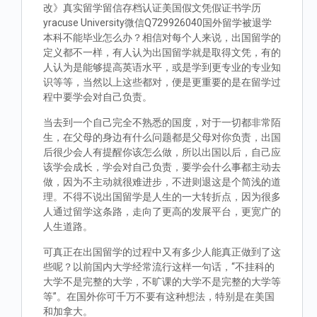
改》真实留学留信存档认证美国假文凭假证书学历
yracuse University微信Q729926040国外留学被退学
本科不能毕业怎么办？相信对每个人来说，出国留学的
定义都不一样，有人认为出国留学就是取得文凭，有的
人认为是能够提高英语水平，或是学到更专业的专业知
识等等，当然以上这些都对，便是更重要的是在留学过
程中要学会对自己负责。
当去到一个自己完全不熟悉的国度，对于一切都非常陌
生，在父母的身边有什么问题都是父母对你负责，出国
后很少会人有提醒你该怎么做，所以出国以后，自己应
该学会成长，学会对自己负责，要学会什么事都主动去
做，因为不主动就很难进步，不进则退这是个简浅的道
理。不得不说出国留学是人生的一大转折点，因为很多
人通过留学这条路，走向了更高的发展平台，更宽广的
人生道路。
可真正在出国留学的过程中又有多少人能真正做到了这
些呢？以前国内大学经常流行这样一句话，“不挂科的
大学不是完整的大学，不旷课的大学不是完整的大学等
等”。在国外你可千万不要有这种想法，特别是在美国
和加拿大。