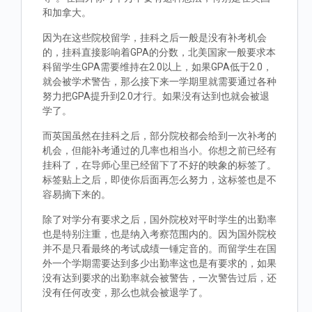
和加拿大。
因为在这些院校留学，挂科之后一般是没有补考机会
的，挂科直接影响着GPA的分数，北美国家一般要求本
科留学生GPA需要维持在2.0以上，如果GPA低于2.0，
就会被学术警告，那么接下来一学期里就需要通过各种
努力把GPA提升到2.0才行。如果没有达到也就会被退
学了。
而英国虽然在挂科之后，部分院校都会给到一次补考的
机会，但能补考通过的几率也相当小。你想之前已经有
挂科了，在导师心里已经留下了不好的映象的标签了。
标签贴上之后，即使你后面再怎么努力，这标签也是不
容易摘下来的。
除了对学分有要求之后，国外院校对平时学生的出勤率
也是特别注重，也是纳入考察范围内的。因为国外院校
并不是只看最终的考试成绩一锤定音的。而留学生在国
外一个学期需要达到多少出勤率这也是有要求的，如果
没有达到要求的出勤率就会被警告，一次警告过后，还
没有任何改变，那么也就会被退学了。