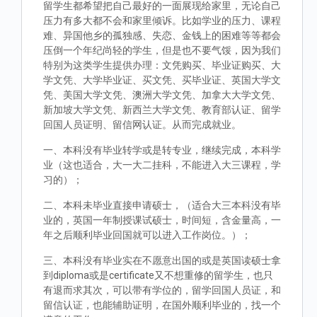
留学生都希望把自己最好的一面展现给家里，无论自己
压力有多大都不会和家里倾诉。比如学业的压力、课程
难、异国他乡的孤独感、失恋、金钱上的困难等等都会
压倒一个年纪尚轻的学生，但是也不要气馁，因为我们
特别为这类学生提供办理：文凭购买、毕业证购买、大
学文凭、大学毕业证、买文凭、买毕业证、英国大学文
凭、美国大学文凭、澳洲大学文凭、加拿大大学文凭、
新加坡大学文凭、新西兰大学文凭、教育部认证、留学
回国人员证明、留信网认证。从而完成就业。
一、本科没有毕业转学或是转专业，继续完成，本科学
业（这也适合，大一大二挂科，不能进入大三课程，学
习的）；
二、本科未毕业直接申请硕士，（适合大三本科没有毕
业的，英国一年制授课试硕士，时间短，含金量高，一
年之后顺利毕业回国就可以进入工作岗位。）；
三、本科没有毕业实在不愿意出国的或是英国读硕士拿
到diploma或是certificate又不想重修的留学生，也只
有退而求其次，可以带有学位的，留学回国人员证，和
留信认证，也能辅助证明，在国外顺利毕业的，找一个