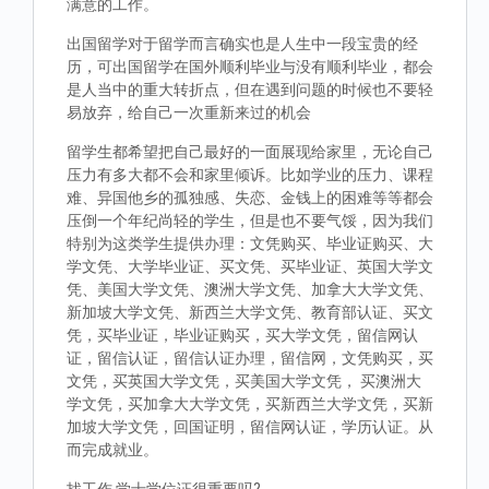
满意的工作。
出国留学对于留学而言确实也是人生中一段宝贵的经
历，可出国留学在国外顺利毕业与没有顺利毕业，都会
是人当中的重大转折点，但在遇到问题的时候也不要轻
易放弃，给自己一次重新来过的机会
留学生都希望把自己最好的一面展现给家里，无论自己
压力有多大都不会和家里倾诉。比如学业的压力、课程
难、异国他乡的孤独感、失恋、金钱上的困难等等都会
压倒一个年纪尚轻的学生，但是也不要气馁，因为我们
特别为这类学生提供办理：文凭购买、毕业证购买、大
学文凭、大学毕业证、买文凭、买毕业证、英国大学文
凭、美国大学文凭、澳洲大学文凭、加拿大大学文凭、
新加坡大学文凭、新西兰大学文凭、教育部认证、买文
凭，买毕业证，毕业证购买，买大学文凭，留信网认
证，留信认证，留信认证办理，留信网，文凭购买，买
文凭，买英国大学文凭，买美国大学文凭， 买澳洲大
学文凭，买加拿大大学文凭，买新西兰大学文凭，买新
加坡大学文凭，回国证明，留信网认证，学历认证。从
而完成就业。