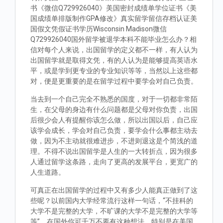
书《微信Q729926040》美国密封成绩单学位证书《美
国成绩单排版制作GPA修改》真实留学留信存档认证美
国假文凭假证书学历Wisconsin Madison微信
Q729926040国外留学被退学本科不能毕业怎么办？相
信对每个人来说，出国留学的定义都不一样，有人认为
出国留学就是取得文凭，有的人认为是能够提高英语水
平，或是学到更专业的专业知识等等，当然以上这些都
对，便是更重要的是在留学过程中要学会对自己负责。
当去到一个自己完全不熟悉的国度，对于一切都非常陌
生，在父母的身边有什么问题都是父母对你负责，出国
后很少会人有提醒你该怎么做，所以出国以后，自己应
该学会成长，学会对自己负责，要学会什么事都主动去
做，因为不主动就很难进步，不进则退这是个简浅的道
理。不得不说出国留学是人生的一大转折点，因为很多
人通过留学这条路，走向了更高的发展平台，更宽广的
人生道路。
可真正在出国留学的过程中又有多少人能真正做到了这
些呢？以前国内大学经常流行这样一句话，“不挂科的
大学不是完整的大学，不旷课的大学不是完整的大学等
等”。在国外你可千万不要有这种想法，特别是在美国