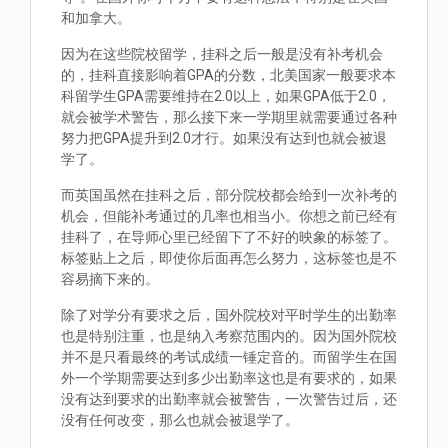
和加拿大。
因为在这些院校留学，挂科之后一般是没有补考机会
的，挂科直接影响着GPA的分数，北美国家一般要求本
科留学生GPA需要维持在2.0以上，如果GPA低于2.0，
就会被学术警告，那么接下来一学期里就需要通过各种
努力把GPA提升到2.0才行。如果没有达到也就会被退
学了。
而英国虽然在挂科之后，部分院校都会给到一次补考的
机会，但能补考通过的几率也相当小。你想之前已经有
挂科了，在导师心里已经留下了不好的映象的标签了。
标签贴上之后，即使你后面再怎么努力，这标签也是不
容易摘下来的。
除了对学分有要求之后，国外院校对平时学生的出勤率
也是特别注重，也是纳入考察范围内的。因为国外院校
并不是只看最终的考试成绩一锤定音的。而留学生在国
外一个学期需要达到多少出勤率这也是有要求的，如果
没有达到要求的出勤率就会被警告，一次警告过后，还
没有任何改变，那么也就会被退学了。