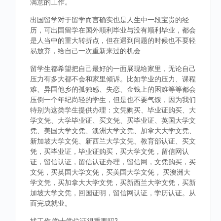
满意的工作。
出国留学对于留学而言确实也是人生中一段宝贵的经
历，可出国留学在国外顺利毕业与没有顺利毕业，都会
是人当中的重大转折点，但在遇到问题的时候也不要轻
易放弃，给自己一次重新来过的机会
留学生都希望把自己最好的一面展现给家里，无论自己
压力有多大都不会和家里倾诉。比如学业的压力、课程
难、异国他乡的孤独感、失恋、金钱上的困难等等都会
压倒一个年纪尚轻的学生，但是也不要气馁，因为我们
特别为这类学生提供办理：文凭购买、毕业证购买、大
学文凭、大学毕业证、买文凭、买毕业证、英国大学文
凭、美国大学文凭、澳洲大学文凭、加拿大大学文凭、
新加坡大学文凭、新西兰大学文凭、教育部认证、买文
凭，买毕业证，毕业证购买，买大学文凭，留信网认
证，留信认证，留信认证办理，留信网，文凭购买，买
文凭，买英国大学文凭，买美国大学文凭， 买澳洲大
学文凭，买加拿大大学文凭，买新西兰大学文凭，买新
加坡大学文凭，回国证明，留信网认证，学历认证。从
而完成就业。