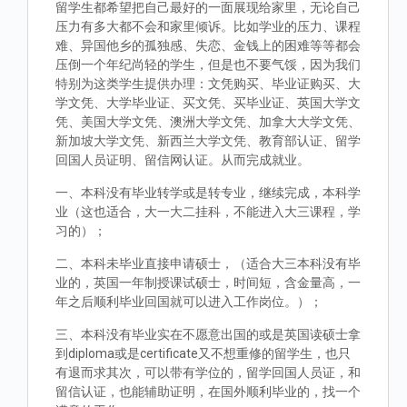
留学生都希望把自己最好的一面展现给家里，无论自己
压力有多大都不会和家里倾诉。比如学业的压力、课程
难、异国他乡的孤独感、失恋、金钱上的困难等等都会
压倒一个年纪尚轻的学生，但是也不要气馁，因为我们
特别为这类学生提供办理：文凭购买、毕业证购买、大
学文凭、大学毕业证、买文凭、买毕业证、英国大学文
凭、美国大学文凭、澳洲大学文凭、加拿大大学文凭、
新加坡大学文凭、新西兰大学文凭、教育部认证、留学
回国人员证明、留信网认证。从而完成就业。
一、本科没有毕业转学或是转专业，继续完成，本科学
业（这也适合，大一大二挂科，不能进入大三课程，学
习的）；
二、本科未毕业直接申请硕士，（适合大三本科没有毕
业的，英国一年制授课试硕士，时间短，含金量高，一
年之后顺利毕业回国就可以进入工作岗位。）；
三、本科没有毕业实在不愿意出国的或是英国读硕士拿
到diploma或是certificate又不想重修的留学生，也只
有退而求其次，可以带有学位的，留学回国人员证，和
留信认证，也能辅助证明，在国外顺利毕业的，找一个