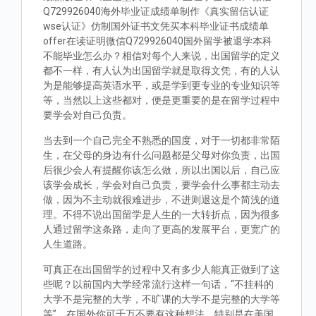
Q729926040海外毕业证成绩单制作《真实留信认证
wse认证》仿制国外证书文凭买本科毕业证书成绩单
offer在读证明微信Q729926040国外留学被退学本科
不能毕业怎么办？相信对每个人来说，出国留学的定义
都不一样，有人认为出国留学就是取得文凭，有的人认
为是能够提高英语水平，或是学到更专业的专业知识等
等，当然以上这些都对，便是更重要的是在留学过程中
要学会对自己负责。
当去到一个自己完全不熟悉的国度，对于一切都非常陌
生，在父母的身边有什么问题都是父母对你负责，出国
后很少会人有提醒你该怎么做，所以出国以后，自己应
该学会成长，学会对自己负责，要学会什么事都主动去
做，因为不主动就很难进步，不进则退这是个简浅的道
理。不得不说出国留学是人生的一大转折点，因为很多
人通过留学这条路，走向了更高的发展平台，更宽广的
人生道路。
可真正在出国留学的过程中又有多少人能真正做到了这
些呢？以前国内大学经常流行这样一句话，“不挂科的
大学不是完整的大学，不旷课的大学不是完整的大学等
等”。在国外你可千万不要有这种想法，特别是在美国