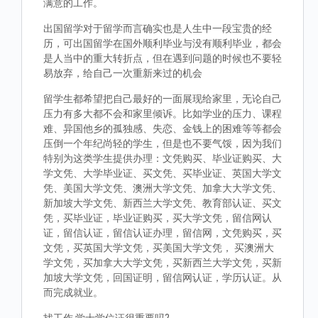
满意的工作。
出国留学对于留学而言确实也是人生中一段宝贵的经
历，可出国留学在国外顺利毕业与没有顺利毕业，都会
是人当中的重大转折点，但在遇到问题的时候也不要轻
易放弃，给自己一次重新来过的机会
留学生都希望把自己最好的一面展现给家里，无论自己
压力有多大都不会和家里倾诉。比如学业的压力、课程
难、异国他乡的孤独感、失恋、金钱上的困难等等都会
压倒一个年纪尚轻的学生，但是也不要气馁，因为我们
特别为这类学生提供办理：文凭购买、毕业证购买、大
学文凭、大学毕业证、买文凭、买毕业证、英国大学文
凭、美国大学文凭、澳洲大学文凭、加拿大大学文凭、
新加坡大学文凭、新西兰大学文凭、教育部认证、买文
凭，买毕业证，毕业证购买，买大学文凭，留信网认
证，留信认证，留信认证办理，留信网，文凭购买，买
文凭，买英国大学文凭，买美国大学文凭， 买澳洲大
学文凭，买加拿大大学文凭，买新西兰大学文凭，买新
加坡大学文凭，回国证明，留信网认证，学历认证。从
而完成就业。