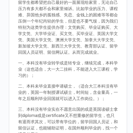
留学生都希望把自己最好的一面展现给家里，无论自己
压力有多大都不会和家里倾诉。比如学业的压力、课程
难、异国他乡的孤独感、失恋、金钱上的困难等等都会
压倒一个年纪尚轻的学生，但是也不要气馁，因为我们
特别为这类学生提供办理：文凭购买、毕业证购买、大
学文凭、大学毕业证、买文凭、买毕业证、英国大学文
凭、美国大学文凭、澳洲大学文凭、加拿大大学文凭、
新加坡大学文凭、新西兰大学文凭、教育部认证、留学
回国人员证明、留信网认证。从而完成就业。
一、本科没有毕业转学或是转专业，继续完成，本科学
业（这也适合，大一大二挂科，不能进入大三课程，学
习的）；
二、本科未毕业直接申请硕士，（适合大三本科没有毕
业的，英国一年制授课试硕士，时间短，含金量高，一
年之后顺利毕业回国就可以进入工作岗位。）；
三、本科没有毕业实在不愿意出国的或是英国读硕士拿
到diploma或是certificate又不想重修的留学生，也只
有退而求其次，可以带有学位的，留学回国人员证，和
留信认证，也能辅助证明，在国外顺利毕业的，找一个