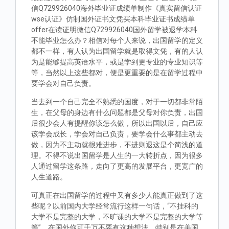
信Q729926040海外毕业证成绩单制作《真实留信认证
wse认证》仿制国外证书文凭买本科毕业证书成绩单
offer在读证明微信Q729926040国外留学被退学本科
不能毕业怎么办？相信对每个人来说，出国留学的定义
都不一样，有人认为出国留学就是取得文凭，有的人认
为是能够提高英语水平，或是学到更专业的专业知识等
等，当然以上这些都对，便是更重要的是在留学过程中
要学会对自己负责。
当去到一个自己完全不熟悉的国度，对于一切都非常陌
生，在父母的身边有什么问题都是父母对你负责，出国
后很少会人有提醒你该怎么做，所以出国以后，自己应
该学会成长，学会对自己负责，要学会什么事都主动去
做，因为不主动就很难进步，不进则退这是个简浅的道
理。不得不说出国留学是人生的一大转折点，因为很多
人通过留学这条路，走向了更高的发展平台，更宽广的
人生道路。
可真正在出国留学的过程中又有多少人能真正做到了这
些呢？以前国内大学经常流行这样一句话，“不挂科的
大学不是完整的大学，不旷课的大学不是完整的大学等
等”。在国外你可千万不要有这种想法，特别是在美国