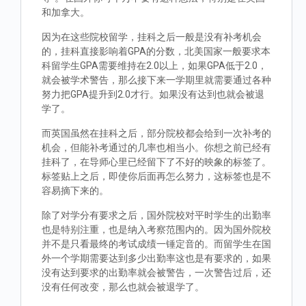
和加拿大。
因为在这些院校留学，挂科之后一般是没有补考机会
的，挂科直接影响着GPA的分数，北美国家一般要求本
科留学生GPA需要维持在2.0以上，如果GPA低于2.0，
就会被学术警告，那么接下来一学期里就需要通过各种
努力把GPA提升到2.0才行。如果没有达到也就会被退
学了。
而英国虽然在挂科之后，部分院校都会给到一次补考的
机会，但能补考通过的几率也相当小。你想之前已经有
挂科了，在导师心里已经留下了不好的映象的标签了。
标签贴上之后，即使你后面再怎么努力，这标签也是不
容易摘下来的。
除了对学分有要求之后，国外院校对平时学生的出勤率
也是特别注重，也是纳入考察范围内的。因为国外院校
并不是只看最终的考试成绩一锤定音的。而留学生在国
外一个学期需要达到多少出勤率这也是有要求的，如果
没有达到要求的出勤率就会被警告，一次警告过后，还
没有任何改变，那么也就会被退学了。