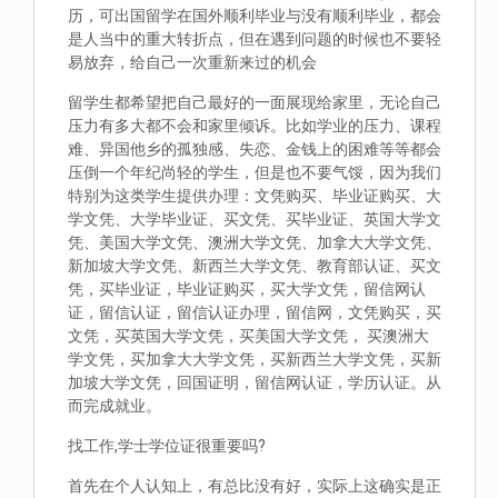
历，可出国留学在国外顺利毕业与没有顺利毕业，都会
是人当中的重大转折点，但在遇到问题的时候也不要轻
易放弃，给自己一次重新来过的机会
留学生都希望把自己最好的一面展现给家里，无论自己
压力有多大都不会和家里倾诉。比如学业的压力、课程
难、异国他乡的孤独感、失恋、金钱上的困难等等都会
压倒一个年纪尚轻的学生，但是也不要气馁，因为我们
特别为这类学生提供办理：文凭购买、毕业证购买、大
学文凭、大学毕业证、买文凭、买毕业证、英国大学文
凭、美国大学文凭、澳洲大学文凭、加拿大大学文凭、
新加坡大学文凭、新西兰大学文凭、教育部认证、买文
凭，买毕业证，毕业证购买，买大学文凭，留信网认
证，留信认证，留信认证办理，留信网，文凭购买，买
文凭，买英国大学文凭，买美国大学文凭， 买澳洲大
学文凭，买加拿大大学文凭，买新西兰大学文凭，买新
加坡大学文凭，回国证明，留信网认证，学历认证。从
而完成就业。
找工作,学士学位证很重要吗?
首先在个人认知上，有总比没有好，实际上这确实是正