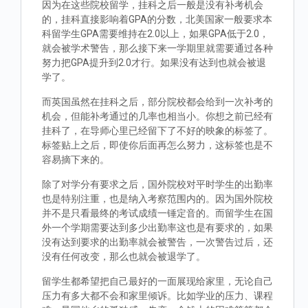
因为在这些院校留学，挂科之后一般是没有补考机会
的，挂科直接影响着GPA的分数，北美国家一般要求本
科留学生GPA需要维持在2.0以上，如果GPA低于2.0，
就会被学术警告，那么接下来一学期里就需要通过各种
努力把GPA提升到2.0才行。如果没有达到也就会被退
学了。
而英国虽然在挂科之后，部分院校都会给到一次补考的
机会，但能补考通过的几率也相当小。你想之前已经有
挂科了，在导师心里已经留下了不好的映象的标签了。
标签贴上之后，即使你后面再怎么努力，这标签也是不
容易摘下来的。
除了对学分有要求之后，国外院校对平时学生的出勤率
也是特别注重，也是纳入考察范围内的。因为国外院校
并不是只看最终的考试成绩一锤定音的。而留学生在国
外一个学期需要达到多少出勤率这也是有要求的，如果
没有达到要求的出勤率就会被警告，一次警告过后，还
没有任何改变，那么也就会被退学了。
留学生都希望把自己最好的一面展现给家里，无论自己
压力有多大都不会和家里倾诉。比如学业的压力、课程