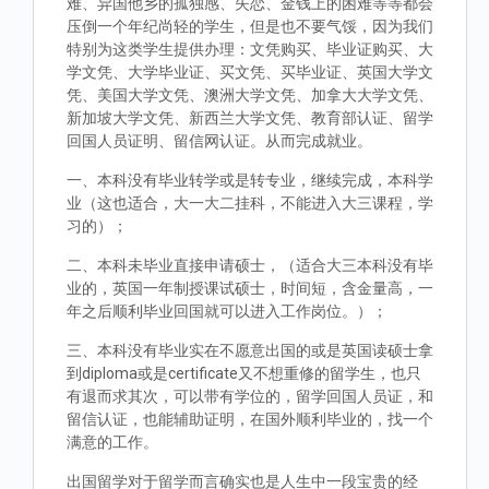
难、异国他乡的孤独感、失恋、金钱上的困难等等都会
压倒一个年纪尚轻的学生，但是也不要气馁，因为我们
特别为这类学生提供办理：文凭购买、毕业证购买、大
学文凭、大学毕业证、买文凭、买毕业证、英国大学文
凭、美国大学文凭、澳洲大学文凭、加拿大大学文凭、
新加坡大学文凭、新西兰大学文凭、教育部认证、留学
回国人员证明、留信网认证。从而完成就业。
一、本科没有毕业转学或是转专业，继续完成，本科学
业（这也适合，大一大二挂科，不能进入大三课程，学
习的）；
二、本科未毕业直接申请硕士，（适合大三本科没有毕
业的，英国一年制授课试硕士，时间短，含金量高，一
年之后顺利毕业回国就可以进入工作岗位。）；
三、本科没有毕业实在不愿意出国的或是英国读硕士拿
到diploma或是certificate又不想重修的留学生，也只
有退而求其次，可以带有学位的，留学回国人员证，和
留信认证，也能辅助证明，在国外顺利毕业的，找一个
满意的工作。
出国留学对于留学而言确实也是人生中一段宝贵的经