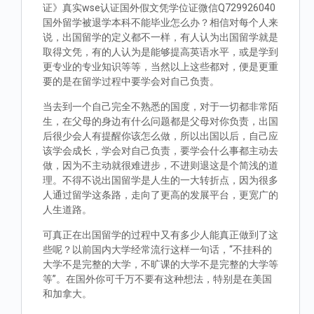
证》真实wse认证国外假文凭学位证微信Q729926040
国外留学被退学本科不能毕业怎么办？相信对每个人来
说，出国留学的定义都不一样，有人认为出国留学就是
取得文凭，有的人认为是能够提高英语水平，或是学到
更专业的专业知识等等，当然以上这些都对，便是更重
要的是在留学过程中要学会对自己负责。
当去到一个自己完全不熟悉的国度，对于一切都非常陌
生，在父母的身边有什么问题都是父母对你负责，出国
后很少会人有提醒你该怎么做，所以出国以后，自己应
该学会成长，学会对自己负责，要学会什么事都主动去
做，因为不主动就很难进步，不进则退这是个简浅的道
理。不得不说出国留学是人生的一大转折点，因为很多
人通过留学这条路，走向了更高的发展平台，更宽广的
人生道路。
可真正在出国留学的过程中又有多少人能真正做到了这
些呢？以前国内大学经常流行这样一句话，“不挂科的
大学不是完整的大学，不旷课的大学不是完整的大学等
等”。在国外你可千万不要有这种想法，特别是在美国
和加拿大。