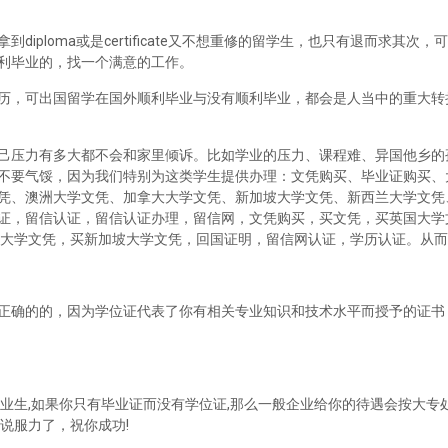
iploma或是certificate又不想重修的留学生，也只有退而求其次
利毕业的，找一个满意的工作。
历，可出国留学在国外顺利毕业与没有顺利毕业，都会是人当中的重大转
己压力有多大都不会和家里倾诉。比如学业的压力、课程难、异国他乡的
不要气馁，因为我们特别为这类学生提供办理：文凭购买、毕业证购买、
凭、澳洲大学文凭、加拿大大学文凭、新加坡大学文凭、新西兰大学文凭
证，留信认证，留信认证办理，留信网，文凭购买，买文凭，买英国大学
兰大学文凭，买新加坡大学文凭，回国证明，留信网认证，学历认证。从
正确的的，因为学位证代表了你有相关专业知识和技术水平而授予的证书
业生,如果你只有毕业证而没有学位证,那么一般企业给你的待遇会按大专处
说服力了，祝你成功!