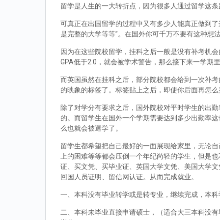
留学是人生的一大转折点，因为很多人通过留学这条
可真正在出国留学的过程中又有多少人能真正做到了
是完整的大学等等”。在国外你可千万不要有这种想
因为在这些院校留学，挂科之后一般是没有补考机会的
GPA低于2.0，就会被学术警告，那么接下来一学期
而英国虽然在挂科之后，部分院校都会给到一次补考
的映象的标签了。标签贴上之后，即使你后面再怎么
除了对学分有要求之后，国外院校对平时学生的出勤
的。而留学生在国外一个学期需要达到多少出勤率这
么也就会被退学了。
留学生都希望把自己最好的一面展现给家里，无论自
上的困难等等都会压倒一个年纪尚轻的学生，但是也
证、买文凭、买毕业证、英国大学文凭、美国大学文
回国人员证明、留信网认证。从而完成就业。
一、本科没有毕业转学或是转专业，继续完成，本科
二、本科未毕业直接申请硕士，（适合大三本科没有