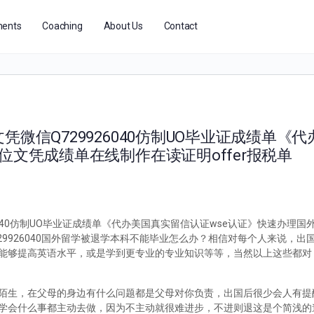
ents
Coaching
About Us
Contact
微信Q729926040仿制UO毕业证成绩单《
位文凭成绩单在线制作在读证明offer报税单
6040仿制UO毕业证成绩单《代办美国真实留信认证wse认证》快速办理
ego微信Q729926040国外留学被退学本科不能毕业怎么办？相信对每个人来说
能够提高英语水平，或是学到更专业的专业知识等等，当然以上这些都对
陌生，在父母的身边有什么问题都是父母对你负责，出国后很少会人有提
学会什么事都主动去做，因为不主动就很难进步，不进则退这是个简浅的