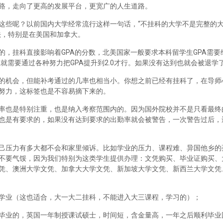
路，走向了更高的发展平台，更宽广的人生道路。
这些呢？以前国内大学经常流行这样一句话，“不挂科的大学不是完整的
法，特别是在美国和加拿大。
，挂科直接影响着GPA的分数，北美国家一般要求本科留学生GPA需要维
里就需要通过各种努力把GPA提升到2.0才行。如果没有达到也就会被退学
的机会，但能补考通过的几率也相当小。你想之前已经有挂科了，在导师
努力，这标签也是不容易摘下来的。
率也是特别注重，也是纳入考察范围内的。因为国外院校并不是只看最终
也是有要求的，如果没有达到要求的出勤率就会被警告，一次警告过后，
己压力有多大都不会和家里倾诉。比如学业的压力、课程难、异国他乡的
不要气馁，因为我们特别为这类学生提供办理：文凭购买、毕业证购买、
凭、澳洲大学文凭、加拿大大学文凭、新加坡大学文凭、新西兰大学文凭
学业（这也适合，大一大二挂科，不能进入大三课程，学习的）；
毕业的，英国一年制授课试硕士，时间短，含金量高，一年之后顺利毕业