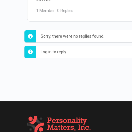
1 Member
·
0 Replies
Sorry, there were no replies found.
Log in to reply.