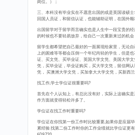
岗位。）；
三、本科没有毕业实在不愿意出国的或是英国读硕士拿到d
回国人员证，和留信认证，也能辅助证明，在国外顺
出国留学对于留学而言确实也是人生中一段宝贵的经
的时候也不要轻易放弃，给自己一次重新来过的机会
留学生都希望把自己最好的一面展现给家里，无论自
上的困难等等都会压倒一个年纪尚轻的学生，但是也
证、买文凭、买毕业证、英国大学文凭、美国大学文
凭，买毕业证，毕业证购买，买大学文凭，留信网认
凭， 买澳洲大学文凭，买加拿大大学文凭，买新西
找工作,学士学位证很重要吗?
首先在个人认知上，有总比没有好，实际上这确实是
作方面就变得轻松许多了。
学位证在找工作时重要吗?
学位证在你找第一份工作时比较重要,如果你是应届毕
累经验.找第二份工作时你的工作业绩就比学位证更有
6D9720