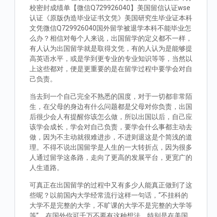
校密封成绩单【微信Q729926040】美国留信认证wse
认证《原版伪造毕业证书文凭》美国研究生毕业证本科
文凭微信Q729926040国外留学被退学本科不能毕业怎
么办？相信对每个人来说，出国留学的定义都不一样，
有人认为出国留学就是取得文凭，有的人认为是能够提
高英语水平，或是学到更专业的专业知识等等，当然以
上这些都对，便是更重要的是在留学过程中要学会对自
己负责。
当去到一个自己完全不熟悉的国度，对于一切都非常陌
生，在父母的身边有什么问题都是父母对你负责，出国
后很少会人有提醒你该怎么做，所以出国以后，自己应
该学会成长，学会对自己负责，要学会什么事都主动去
做，因为不主动就很难进步，不进则退这是个简浅的道
理。不得不说出国留学是人生的一大转折点，因为很多
人通过留学这条路，走向了更高的发展平台，更宽广的
人生道路。
可真正在出国留学的过程中又有多少人能真正做到了这
些呢？以前国内大学经常流行这样一句话，“不挂科的
大学不是完整的大学，不旷课的大学不是完整的大学等
等”。在国外你可千万不要有这种想法，特别是在美国