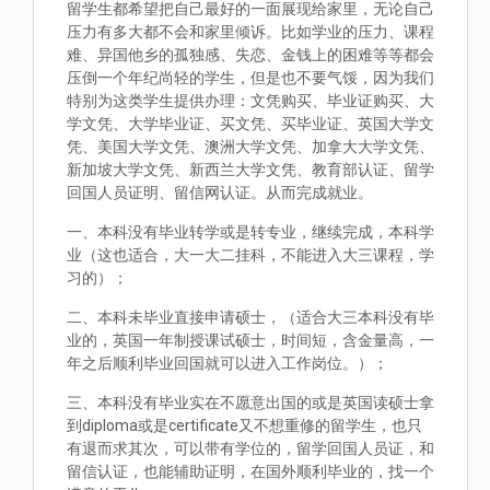
留学生都希望把自己最好的一面展现给家里，无论自己
压力有多大都不会和家里倾诉。比如学业的压力、课程
难、异国他乡的孤独感、失恋、金钱上的困难等等都会
压倒一个年纪尚轻的学生，但是也不要气馁，因为我们
特别为这类学生提供办理：文凭购买、毕业证购买、大
学文凭、大学毕业证、买文凭、买毕业证、英国大学文
凭、美国大学文凭、澳洲大学文凭、加拿大大学文凭、
新加坡大学文凭、新西兰大学文凭、教育部认证、留学
回国人员证明、留信网认证。从而完成就业。
一、本科没有毕业转学或是转专业，继续完成，本科学
业（这也适合，大一大二挂科，不能进入大三课程，学
习的）；
二、本科未毕业直接申请硕士，（适合大三本科没有毕
业的，英国一年制授课试硕士，时间短，含金量高，一
年之后顺利毕业回国就可以进入工作岗位。）；
三、本科没有毕业实在不愿意出国的或是英国读硕士拿
到diploma或是certificate又不想重修的留学生，也只
有退而求其次，可以带有学位的，留学回国人员证，和
留信认证，也能辅助证明，在国外顺利毕业的，找一个