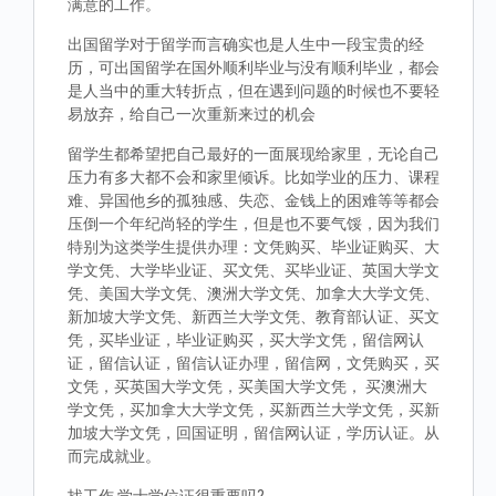
满意的工作。
出国留学对于留学而言确实也是人生中一段宝贵的经
历，可出国留学在国外顺利毕业与没有顺利毕业，都会
是人当中的重大转折点，但在遇到问题的时候也不要轻
易放弃，给自己一次重新来过的机会
留学生都希望把自己最好的一面展现给家里，无论自己
压力有多大都不会和家里倾诉。比如学业的压力、课程
难、异国他乡的孤独感、失恋、金钱上的困难等等都会
压倒一个年纪尚轻的学生，但是也不要气馁，因为我们
特别为这类学生提供办理：文凭购买、毕业证购买、大
学文凭、大学毕业证、买文凭、买毕业证、英国大学文
凭、美国大学文凭、澳洲大学文凭、加拿大大学文凭、
新加坡大学文凭、新西兰大学文凭、教育部认证、买文
凭，买毕业证，毕业证购买，买大学文凭，留信网认
证，留信认证，留信认证办理，留信网，文凭购买，买
文凭，买英国大学文凭，买美国大学文凭， 买澳洲大
学文凭，买加拿大大学文凭，买新西兰大学文凭，买新
加坡大学文凭，回国证明，留信网认证，学历认证。从
而完成就业。