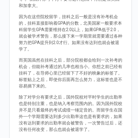
和加拿大。
因为在这些院校留学，挂科之后一般是没有补考机会
的，挂科直接影响着GPA的分数，北美国家一般要求本
科留学生GPA需要维持在2.0以上，如果GPA低于2.0，
就会被学术警告，那么接下来一学期里就需要通过各种
努力把GPA提升到2.0才行。如果没有达到也就会被退
学了。
而英国虽然在挂科之后，部分院校都会给到一次补考的
机会，但能补考通过的几率也相当小。你想之前已经有
挂科了，在导师心里已经留下了不好的映象的标签了。
标签贴上之后，即使你后面再怎么努力，这标签也是不
容易摘下来的。
除了对学分有要求之后，国外院校对平时学生的出勤率
也是特别注重，也是纳入考察范围内的。因为国外院校
并不是只看最终的考试成绩一锤定音的。而留学生在国
外一个学期需要达到多少出勤率这也是有要求的，如果
没有达到要求的出勤率就会被警告，一次警告过后，还
没有任何改变，那么也就会被退学了。