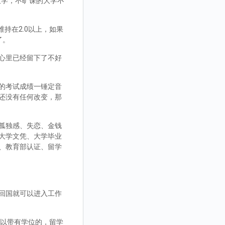
大学，不旷课的大学不
持在2.0以上，如果
了。
心里已经留下了不好
的考试成绩一锤定音
还没有任何改变，那
孤独感、失恋、金钱
大学文凭、大学毕业
、教育部认证、留学
回国就可以进入工作
，可以带有学位的，留学