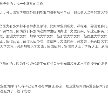
利毕业的，找一个满意的工作。
历，可出国留学在国外顺利毕业与没有顺利毕业，都会是人当中的重大转
己压力有多大都不会和家里倾诉。比如学业的压力、课程难、异国他乡的
不要气馁，因为我们特别为这类学生提供办理：文凭购买、毕业证购买、
凭、澳洲大学文凭、加拿大大学文凭、新加坡大学文凭、新西兰大学文凭
证，留信认证，留信认证办理，留信网，文凭购买，买文凭，买英国大学
兰大学文凭，买新加坡大学文凭，回国证明，留信网认证，学历认证。从
正确的的，因为学位证代表了你有相关专业知识和技术水平而授予的证书
业生,如果你只有毕业证而没有学位证,那么一般企业给你的待遇会按大专处
说服力了，祝你成功!