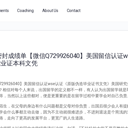
ents
Coaching
About Us
Contact
成绩单【微信Q729926040】美国留信认证w
毕业证本科文凭
29926040】美国留信认证wse认证《原版伪造毕业证书文凭》美国研
怎么办？相信对每个人来说，出国留学的定义都不一样，有人认为出国留学就
等，当然以上这些都对，便是更重要的是在留学过程中要学会对自己负责
陌生，在父母的身边有什么问题都是父母对你负责，出国后很少会人有提
学会什么事都主动去做，因为不主动就很难进步，不进则退这是个简浅的
路，走向了更高的发展平台，更宽广的人生道路。