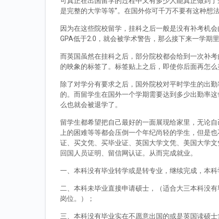
可真正在出国留学的过程中又有多少人能真正做到了
是完整的大学等等”。在国外你可千万不要有这种想
因为在这些院校留学，挂科之后一般是没有补考机会的
GPA低于2.0，就会被学术警告，那么接下来一学期
而英国虽然在挂科之后，部分院校都会给到一次补考
的映象的标签了。标签贴上之后，即使你后面再怎么
除了对学分有要求之后，国外院校对平时学生的出勤
的。而留学生在国外一个学期需要达到多少出勤率这
么也就会被退学了。
留学生都希望把自己最好的一面展现给家里，无论自
上的困难等等都会压倒一个年纪尚轻的学生，但是也
证、买文凭、买毕业证、英国大学文凭、美国大学文
回国人员证明、留信网认证。从而完成就业。
一、本科没有毕业转学或是转专业，继续完成，本科
二、本科未毕业直接申请硕士，（适合大三本科没有
岗位。）；
三、本科没有毕业实在不愿意出国的或是英国读硕士拿到d