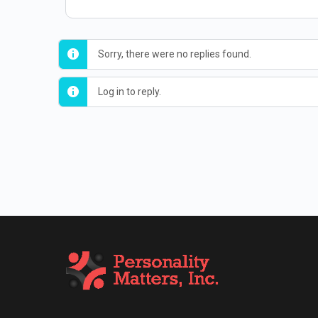
Sorry, there were no replies found.
Log in to reply.