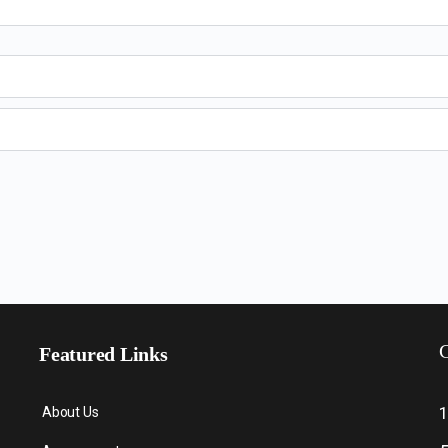
C
Featured Links
About Us