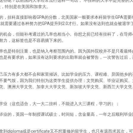
这些呢？以前国内大学经常流行这样一句话，“不挂科的大学不是完整的
法，特别是在美国和加拿大。
，挂科直接影响着GPA的分数，北美国家一般要求本科留学生GPA需要维
里就需要通过各种努力把GPA提升到2.0才行。如果没有达到也就会被退学
的机会，但能补考通过的几率也相当小。你想之前已经有挂科了，在导师
努力，这标签也是不容易摘下来的。
率也是特别注重，也是纳入考察范围内的。因为国外院校并不是只看最终
也是有要求的，如果没有达到要求的出勤率就会被警告，一次警告过后，
己压力有多大都不会和家里倾诉。比如学业的压力、课程难、异国他乡的
不要气馁，因为我们特别为这类学生提供办理：文凭购买、毕业证购买、
凭、澳洲大学文凭、加拿大大学文凭、新加坡大学文凭、新西兰大学文凭
学业（这也适合，大一大二挂科，不能进入大三课程，学习的）；
毕业的，英国一年制授课试硕士，时间短，含金量高，一年之后顺利毕业
iploma或是certificate又不想重修的留学生，也只有退而求其次