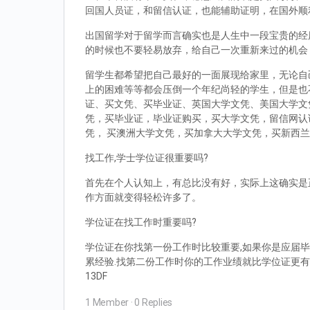
回国人员证，和留信认证，也能辅助证明，在国外顺
出国留学对于留学而言确实也是人生中一段宝贵的经
的时候也不要轻易放弃，给自己一次重新来过的机会
留学生都希望把自己最好的一面展现给家里，无论自
上的困难等等都会压倒一个年纪尚轻的学生，但是也
证、买文凭、买毕业证、英国大学文凭、美国大学文
凭，买毕业证，毕业证购买，买大学文凭，留信网认
凭， 买澳洲大学文凭，买加拿大大学文凭，买新西
找工作,学士学位证很重要吗?
首先在个人认知上，有总比没有好，实际上这确实是
作方面就变得轻松许多了。
学位证在找工作时重要吗?
学位证在你找第一份工作时比较重要,如果你是应届毕
累经验.找第二份工作时你的工作业绩就比学位证更有
13DF
1 Member
·
0 Replies