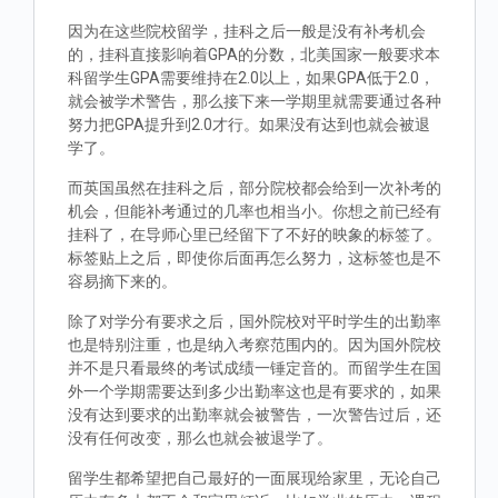
因为在这些院校留学，挂科之后一般是没有补考机会
的，挂科直接影响着GPA的分数，北美国家一般要求本
科留学生GPA需要维持在2.0以上，如果GPA低于2.0，
就会被学术警告，那么接下来一学期里就需要通过各种
努力把GPA提升到2.0才行。如果没有达到也就会被退
学了。
而英国虽然在挂科之后，部分院校都会给到一次补考的
机会，但能补考通过的几率也相当小。你想之前已经有
挂科了，在导师心里已经留下了不好的映象的标签了。
标签贴上之后，即使你后面再怎么努力，这标签也是不
容易摘下来的。
除了对学分有要求之后，国外院校对平时学生的出勤率
也是特别注重，也是纳入考察范围内的。因为国外院校
并不是只看最终的考试成绩一锤定音的。而留学生在国
外一个学期需要达到多少出勤率这也是有要求的，如果
没有达到要求的出勤率就会被警告，一次警告过后，还
没有任何改变，那么也就会被退学了。
留学生都希望把自己最好的一面展现给家里，无论自己