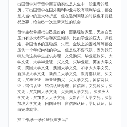
出国留学对于留学而言确实也是人生中一段宝贵的经
历，可出国留学在国外顺利毕业与没有顺利毕业，都会
是人当中的重大转折点，但在遇到问题的时候也不要轻
易放弃，给自己一次重新来过的机会
留学生都希望把自己最好的一面展现给家里，无论自己
压力有多大都不会和家里倾诉。比如学业的压力、课程
难、异国他乡的孤独感、失恋、金钱上的困难等等都会
压倒一个年纪尚轻的学生，但是也不要气馁，因为我们
特别为这类学生提供办理：文凭购买、毕业证购买、大
学文凭、大学毕业证、买文凭、买毕业证、英国大学文
凭、美国大学文凭、澳洲大学文凭、加拿大大学文凭、
新加坡大学文凭、新西兰大学文凭、教育部认证、买文
凭，买毕业证，毕业证购买，买大学文凭，留信网认
证，留信认证，留信认证办理，留信网，文凭购买，买
文凭，买英国大学文凭，买美国大学文凭， 买澳洲大
学文凭，买加拿大大学文凭，买新西兰大学文凭，买新
加坡大学文凭，回国证明，留信网认证，学历认证。从
而完成就业。
找工作,学士学位证很重要吗?