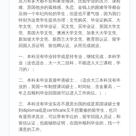
压力有多大都不会和家里倾诉。比如学业的压力、课程
难、异国他乡的孤独感、失恋、金钱上的困难等等都会
压倒一个年纪尚轻的学生，但是也不要气馁，因为我们
特别为这类学生提供办理：文凭购买、毕业证购买、大
学文凭、大学毕业证、买文凭、买毕业证、英国大学文
凭、美国大学文凭、澳洲大学文凭、加拿大大学文凭、
新加坡大学文凭、新西兰大学文凭、教育部认证、留学
回国人员证明、留信网认证。从而完成就业。
一、本科没有毕业转学或是转专业，继续完成，本科学
业（这也适合，大一大二挂科，不能进入大三课程，学
习的）；
二、本科未毕业直接申请硕士，（适合大三本科没有毕
业的，英国一年制授课试硕士，时间短，含金量高，一
年之后顺利毕业回国就可以进入工作岗位。）；
三、本科没有毕业实在不愿意出国的或是英国读硕士拿
到diploma或是certificate又不想重修的留学生，也只
有退而求其次，可以带有学位的，留学回国人员证，和
留信认证，也能辅助证明，在国外顺利毕业的，找一个
满意的工作。