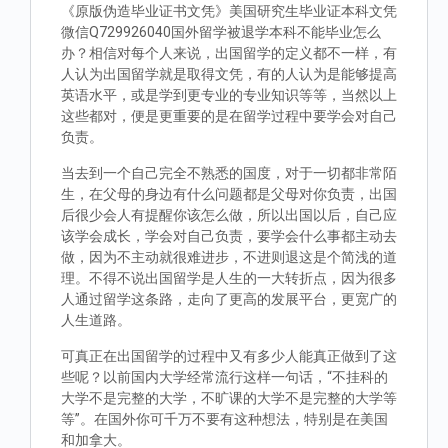
《原版伪造毕业证书文凭》美国研究生毕业证本科文凭
微信Q729926040国外留学被退学本科不能毕业怎么
办？相信对每个人来说，出国留学的定义都不一样，有
人认为出国留学就是取得文凭，有的人认为是能够提高
英语水平，或是学到更专业的专业知识等等，当然以上
这些都对，便是更重要的是在留学过程中要学会对自己
负责。
当去到一个自己完全不熟悉的国度，对于一切都非常陌
生，在父母的身边有什么问题都是父母对你负责，出国
后很少会人有提醒你该怎么做，所以出国以后，自己应
该学会成长，学会对自己负责，要学会什么事都主动去
做，因为不主动就很难进步，不进则退这是个简浅的道
理。不得不说出国留学是人生的一大转折点，因为很多
人通过留学这条路，走向了更高的发展平台，更宽广的
人生道路。
可真正在出国留学的过程中又有多少人能真正做到了这
些呢？以前国内大学经常流行这样一句话，“不挂科的
大学不是完整的大学，不旷课的大学不是完整的大学等
等”。在国外你可千万不要有这种想法，特别是在美国
和加拿大。