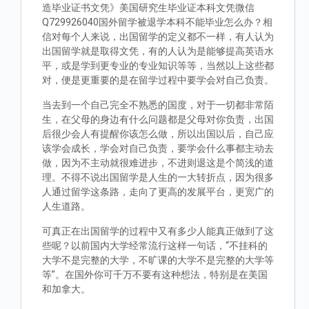
造毕业证书文凭》美国研究生毕业证本科文凭微信
Q729926040国外留学被退学本科不能毕业怎么办？相
信对每个人来说，出国留学的定义都不一样，有人认为
出国留学就是取得文凭，有的人认为是能够提高英语水
平，或是学到更专业的专业知识等等，当然以上这些都
对，便是更重要的是在留学过程中要学会对自己负责。
当去到一个自己完全不熟悉的国度，对于一切都非常陌
生，在父母的身边有什么问题都是父母对你负责，出国
后很少会人有提醒你该怎么做，所以出国以后，自己应
该学会成长，学会对自己负责，要学会什么事都主动去
做，因为不主动就很难进步，不进则退这是个简浅的道
理。不得不说出国留学是人生的一大转折点，因为很多
人通过留学这条路，走向了更高的发展平台，更宽广的
人生道路。
可真正在出国留学的过程中又有多少人能真正做到了这
些呢？以前国内大学经常流行这样一句话，“不挂科的
大学不是完整的大学，不旷课的大学不是完整的大学等
等”。在国外你可千万不要有这种想法，特别是在美国
和加拿大。