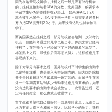
因为在这些院校留学，挂科之后一般是没有补考机会
的，挂科直接影响着GPA的分数，北美国家一般要求本
科留学生GPA需要维持在2.0以上，如果GPA低于2.0，
就会被学术警告，那么接下来一学期里就需要通过各种
努力把GPA提升到2.0才行。如果没有达到也就会被退
学了。
而英国虽然在挂科之后，部分院校都会给到一次补考的
机会，但能补考通过的几率也相当小。你想之前已经有
挂科了，在导师心里已经留下了不好的映象的标签了。
标签贴上之后，即使你后面再怎么努力，这标签也是不
容易摘下来的。
除了对学分有要求之后，国外院校对平时学生的出勤率
也是特别注重，也是纳入考察范围内的。因为国外院校
并不是只看最终的考试成绩一锤定音的。而留学生在国
外一个学期需要达到多少出勤率这也是有要求的，如果
没有达到要求的出勤率就会被警告，一次警告过后，还
没有任何改变，那么也就会被退学了。
留学生都希望把自己最好的一面展现给家里，无论自己
压力有多大都不会和家里倾诉。比如学业的压力、课程