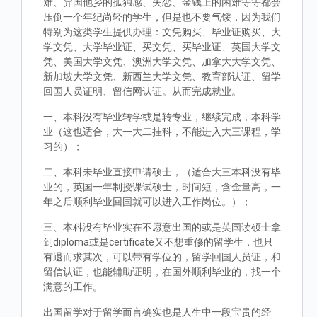
难、异国他乡的孤独感、失恋、金钱上的困难等等都会
压倒一个年纪尚轻的学生，但是也不要气馁，因为我们
特别为这类学生提供办理：文凭购买、毕业证购买、大
学文凭、大学毕业证、买文凭、买毕业证、英国大学文
凭、美国大学文凭、澳洲大学文凭、加拿大大学文凭、
新加坡大学文凭、新西兰大学文凭、教育部认证、留学
回国人员证明、留信网认证。从而完成就业。
一、本科没有毕业转学或是转专业，继续完成，本科学
业（这也适合，大一大二挂科，不能进入大三课程，学
习的）；
二、本科未毕业直接申请硕士，（适合大三本科没有毕
业的，英国一年制授课试硕士，时间短，含金量高，一
年之后顺利毕业回国就可以进入工作岗位。）；
三、本科没有毕业实在不愿意出国的或是英国读硕士拿
到diploma或是certificate又不想重修的留学生，也只
有退而求其次，可以带有学位的，留学回国人员证，和
留信认证，也能辅助证明，在国外顺利毕业的，找一个
满意的工作。
出国留学对于留学而言确实也是人生中一段宝贵的经