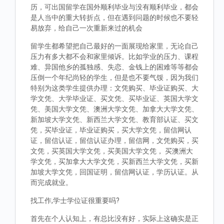
历，可出国留学在国外顺利毕业与没有顺利毕业，都会
是人当中的重大转折点，但在遇到问题的时候也不要轻
易放弃，给自己一次重新来过的机会
留学生都希望把自己最好的一面展现给家里，无论自己
压力有多大都不会和家里倾诉。比如学业的压力、课程
难、异国他乡的孤独感、失恋、金钱上的困难等等都会
压倒一个年纪尚轻的学生，但是也不要气馁，因为我们
特别为这类学生提供办理：文凭购买、毕业证购买、大
学文凭、大学毕业证、买文凭、买毕业证、英国大学文
凭、美国大学文凭、澳洲大学文凭、加拿大大学文凭、
新加坡大学文凭、新西兰大学文凭、教育部认证、买文
凭，买毕业证，毕业证购买，买大学文凭，留信网认
证，留信认证，留信认证办理，留信网，文凭购买，买
文凭，买英国大学文凭，买美国大学文凭， 买澳洲大
学文凭，买加拿大大学文凭，买新西兰大学文凭，买新
加坡大学文凭，回国证明，留信网认证，学历认证。从
而完成就业。
找工作,学士学位证很重要吗?
首先在个人认知上，有总比没有好，实际上这确实是正