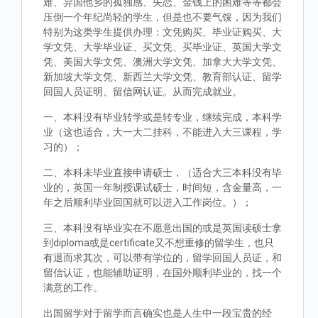
难、异国他乡的孤独感、失恋、金钱上的困难等等都会
压倒一个年纪尚轻的学生，但是也不要气馁，因为我们
特别为这类学生提供办理：文凭购买、毕业证购买、大
学文凭、大学毕业证、买文凭、买毕业证、英国大学文
凭、美国大学文凭、澳洲大学文凭、加拿大大学文凭、
新加坡大学文凭、新西兰大学文凭、教育部认证、留学
回国人员证明、留信网认证。从而完成就业。
一、本科没有毕业转学或是转专业，继续完成，本科学
业（这也适合，大一大二挂科，不能进入大三课程，学
习的）；
二、本科未毕业直接申请硕士，（适合大三本科没有毕
业的，英国一年制授课试硕士，时间短，含金量高，一
年之后顺利毕业回国就可以进入工作岗位。）；
三、本科没有毕业实在不愿意出国的或是英国读硕士拿
到diploma或是certificate又不想重修的留学生，也只
有退而求其次，可以带有学位的，留学回国人员证，和
留信认证，也能辅助证明，在国外顺利毕业的，找一个
满意的工作。
出国留学对于留学而言确实也是人生中一段宝贵的经