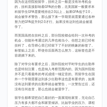
因为在这些院校留学，挂科之后一般是没有补考机会
的，挂科直接影响着GPA的分数，北美国家一般要求本
科留学生GPA需要维持在2.0以上，如果GPA低于2.0，
就会被学术警告，那么接下来一学期里就需要通过各种
努力把GPA提升到2.0才行。如果没有达到也就会被退
学了。
而英国虽然在挂科之后，部分院校都会给到一次补考的
机会，但能补考通过的几率也相当小。你想之前已经有
挂科了，在导师心里已经留下了不好的映象的标签了。
标签贴上之后，即使你后面再怎么努力，这标签也是不
容易摘下来的。
除了对学分有要求之后，国外院校对平时学生的出勤率
也是特别注重，也是纳入考察范围内的。因为国外院校
并不是只看最终的考试成绩一锤定音的。而留学生在国
外一个学期需要达到多少出勤率这也是有要求的，如果
没有达到要求的出勤率就会被警告，一次警告过后，还
没有任何改变，那么也就会被退学了。
留学生都希望把自己最好的一面展现给家里，无论自己
压力有多大都不会和家里倾诉。比如学业的压力、课程