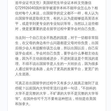
造毕业证书文凭》美国研究生毕业证本科文凭微信
Q729926040国外留学被退学本科不能毕业怎么办？相
信对每个人来说，出国留学的定义都不一样，有人认为
出国留学就是取得文凭，有的人认为是能够提高英语水
平，或是学到更专业的专业知识等等，当然以上这些都
对，便是更重要的是在留学过程中要学会对自己负责。
当去到一个自己完全不熟悉的国度，对于一切都非常陌
生，在父母的身边有什么问题都是父母对你负责，出国
后很少会人有提醒你该怎么做，所以出国以后，自己应
该学会成长，学会对自己负责，要学会什么事都主动去
做，因为不主动就很难进步，不进则退这是个简浅的道
理。不得不说出国留学是人生的一大转折点，因为很多
人通过留学这条路，走向了更高的发展平台，更宽广的
人生道路。
可真正在出国留学的过程中又有多少人能真正做到了这
些呢？以前国内大学经常流行这样一句话，“不挂科的
大学不是完整的大学，不旷课的大学不是完整的大学等
等”。在国外你可千万不要有这种想法，特别是在美国
和加拿大。