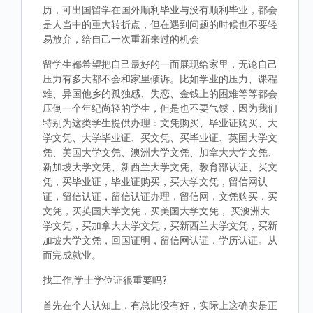
历，可出国留学在国外顺利毕业与没有顺利毕业，都会
是人当中的重大转折点，但在遇到问题的时候也不要轻
易放弃，给自己一次重新来过的机会
留学生都希望把自己最好的一面展现给家里，无论自己
压力有多大都不会和家里倾诉。比如学业的压力、课程
难、异国他乡的孤独感、失恋、金钱上的困难等等都会
压倒一个年纪尚轻的学生，但是也不要气馁，因为我们
特别为这类学生提供办理：文凭购买、毕业证购买、大
学文凭、大学毕业证、买文凭、买毕业证、英国大学文
凭、美国大学文凭、澳洲大学文凭、加拿大大学文凭、
新加坡大学文凭、新西兰大学文凭、教育部认证、买文
凭，买毕业证，毕业证购买，买大学文凭，留信网认
证，留信认证，留信认证办理，留信网，文凭购买，买
文凭，买英国大学文凭，买美国大学文凭， 买澳洲大
学文凭，买加拿大大学文凭，买新西兰大学文凭，买新
加坡大学文凭，回国证明，留信网认证，学历认证。从
而完成就业。
找工作,学士学位证很重要吗?
首先在个人认知上，有总比没有好，实际上这确实是正