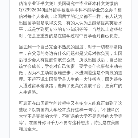
伪造毕业证书文凭》美国研究生毕业证本科文凭微信
Q729926040国外留学被退学本科不能毕业怎么办？相
信对每个人来说，出国留学的定义都不一样，有人认为
出国留学就是取得文凭，有的人认为是能够提高英语水
平，或是学到更专业的专业知识等等，当然以上这些都
对，便是更重要的是在留学过程中要学会对自己负责。
当去到一个自己完全不熟悉的国度，对于一切都非常陌
生，在父母的身边有什么问题都是父母对你负责，出国
后很少会人有提醒你该怎么做，所以出国以后，自己应
该学会成长，学会对自己负责，要学会什么事都主动去
做，因为不主动就很难进步，不进则退这是个简浅的道
理。不得不说出国留学是人生的一大转折点，因为很多
人通过留学这条路，走向了更高的发展平台，更宽广的
人生道路。
可真正在出国留学的过程中又有多少人能真正做到了这
些呢？以前国内大学经常流行这样一句话，“不挂科的
大学不是完整的大学，不旷课的大学不是完整的大学等
等”。在国外你可千万不要有这种想法，特别是在美国
和加拿大。