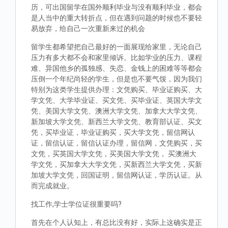
历，可出国留学在国外顺利毕业与没有顺利毕业，都会
是人当中的重大转折点，但在遇到问题的时候也不要轻
易放弃，给自己一次重新来过的机会
留学生都希望把自己最好的一面展现给家里，无论自己
压力有多大都不会和家里倾诉。比如学业的压力、课程
难、异国他乡的孤独感、失恋、金钱上的困难等等都会
压倒一个年纪尚轻的学生，但是也不要气馁，因为我们
特别为这类学生提供办理：文凭购买、毕业证购买、大
学文凭、大学毕业证、买文凭、买毕业证、英国大学文
凭、美国大学文凭、澳洲大学文凭、加拿大大学文凭、
新加坡大学文凭、新西兰大学文凭、教育部认证、买文
凭，买毕业证，毕业证购买，买大学文凭，留信网认
证，留信认证，留信认证办理，留信网，文凭购买，买
文凭，买英国大学文凭，买美国大学文凭， 买澳洲大
学文凭，买加拿大大学文凭，买新西兰大学文凭，买新
加坡大学文凭，回国证明，留信网认证，学历认证。从
而完成就业。
找工作,学士学位证很重要吗?
首先在个人认知上，有总比没有好，实际上这确实是正