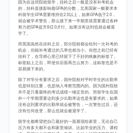
因为在这些院校留学，挂科之后一般是没有补考机会
的，挂科直接影响着GPA的分数，北美国家一般要求本
科留学生GPA需要维持在2.0以上，如果GPA低于2.0，
就会被学术警告，那么接下来一学期里就需要通过各种
努力把GPA提升到2.0才行。如果没有达到也就会被退
学了。
而英国虽然在挂科之后，部分院校都会给到一次补考的
机会，但能补考通过的几率也相当小。你想之前已经有
挂科了，在导师心里已经留下了不好的映象的标签了。
标签贴上之后，即使你后面再怎么努力，这标签也是不
容易摘下来的。
除了对学分有要求之后，国外院校对平时学生的出勤率
也是特别注重，也是纳入考察范围内的。因为国外院校
并不是只看最终的考试成绩一锤定音的。而留学生在国
外一个学期需要达到多少出勤率这也是有要求的，如果
没有达到要求的出勤率就会被警告，一次警告过后，还
没有任何改变，那么也就会被退学了。
留学生都希望把自己最好的一面展现给家里，无论自己
压力有多大都不会和家里倾诉。比如学业的压力、课程