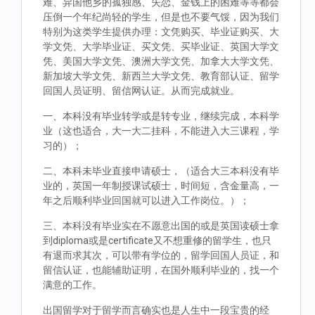
难、异国他乡的孤独感、失恋、金钱上的困难等等都会
压倒一个年纪尚轻的学生，但是也不要气馁，因为我们
特别为这类学生提供办理：文凭购买、毕业证购买、大
学文凭、大学毕业证、买文凭、买毕业证、英国大学文
凭、美国大学文凭、澳洲大学文凭、加拿大大学文凭、
新加坡大学文凭、新西兰大学文凭、教育部认证、留学
回国人员证明、留信网认证。从而完成就业。
一、本科没有毕业转学或是转专业，继续完成，本科学
业（这也适合，大一大二挂科，不能进入大三课程，学
习的）；
二、本科未毕业直接申请硕士，（适合大三本科没有毕
业的，英国一年制授课试硕士，时间短，含金量高，一
年之后顺利毕业回国就可以进入工作岗位。）；
三、本科没有毕业实在不愿意出国的或是英国读硕士拿
到diploma或是certificate又不想重修的留学生，也只
有退而求其次，可以带有学位的，留学回国人员证，和
留信认证，也能辅助证明，在国外顺利毕业的，找一个
满意的工作。
出国留学对于留学而言确实也是人生中一段宝贵的经