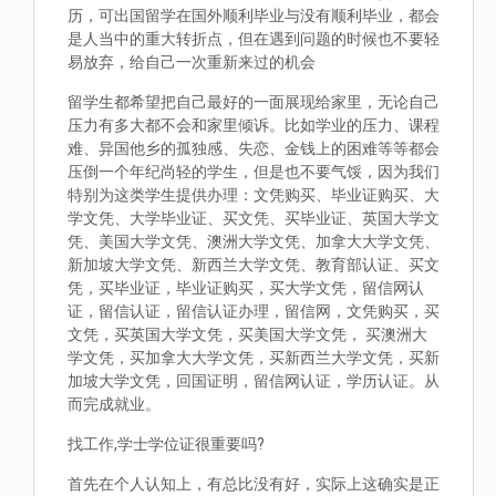
历，可出国留学在国外顺利毕业与没有顺利毕业，都会
是人当中的重大转折点，但在遇到问题的时候也不要轻
易放弃，给自己一次重新来过的机会
留学生都希望把自己最好的一面展现给家里，无论自己
压力有多大都不会和家里倾诉。比如学业的压力、课程
难、异国他乡的孤独感、失恋、金钱上的困难等等都会
压倒一个年纪尚轻的学生，但是也不要气馁，因为我们
特别为这类学生提供办理：文凭购买、毕业证购买、大
学文凭、大学毕业证、买文凭、买毕业证、英国大学文
凭、美国大学文凭、澳洲大学文凭、加拿大大学文凭、
新加坡大学文凭、新西兰大学文凭、教育部认证、买文
凭，买毕业证，毕业证购买，买大学文凭，留信网认
证，留信认证，留信认证办理，留信网，文凭购买，买
文凭，买英国大学文凭，买美国大学文凭， 买澳洲大
学文凭，买加拿大大学文凭，买新西兰大学文凭，买新
加坡大学文凭，回国证明，留信网认证，学历认证。从
而完成就业。
找工作,学士学位证很重要吗?
首先在个人认知上，有总比没有好，实际上这确实是正