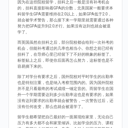
因为在这些院校留学，挂科之后一般是没有补考机会
的，挂科直接影响着GPA的分数，北美国家一般要求本
科留学生GPA需要维持在2.0以上，如果GPA低于2.0，
就会被学术警告，那么接下来一学期里就需要通过各种
努力把GPA提升到2.0才行。如果没有达到也就会被退
学了。
而英国虽然在挂科之后，部分院校都会给到一次补考的
机会，但能补考通过的几率也相当小。你想之前已经有
挂科了，在导师心里已经留下了不好的映象的标签了。
标签贴上之后，即使你后面再怎么努力，这标签也是不
容易摘下来的。
除了对学分有要求之后，国外院校对平时学生的出勤率
也是特别注重，也是纳入考察范围内的。因为国外院校
并不是只看最终的考试成绩一锤定音的。而留学生在国
外一个学期需要达到多少出勤率这也是有要求的，如果
没有达到要求的出勤率就会被警告，一次警告过后，还
没有任何改变，那么也就会被退学了。
留学生都希望把自己最好的一面展现给家里，无论自己
压力有多大都不会和家里倾诉。比如学业的压力、课程