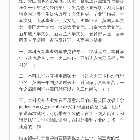
难、异国他乡的孤独感、失恋、金钱上的困难等等都会
压倒一个年纪尚轻的学生，但是也不要气馁，因为我们
特别为这类学生提供办理：文凭购买、毕业证购买、大
学文凭、大学毕业证、买文凭、买毕业证、英国大学文
凭、美国大学文凭、澳洲大学文凭、加拿大大学文凭、
新加坡大学文凭、新西兰大学文凭、教育部认证、留学
回国人员证明、留信网认证。从而完成就业。
一、本科没有毕业转学或是转专业，继续完成，本科学
业（这也适合，大一大二挂科，不能进入大三课程，学
习的）；
二、本科未毕业直接申请硕士，（适合大三本科没有毕
业的，英国一年制授课试硕士，时间短，含金量高，一
年之后顺利毕业回国就可以进入工作岗位。）；
三、本科没有毕业实在不愿意出国的或是英国读硕士拿
到diploma或是certificate又不想重修的留学生，也只
有退而求其次，可以带有学位的，留学回国人员证，和
留信认证，也能辅助证明，在国外顺利毕业的，找一个
满意的工作。
出国留学对于留学而言确实也是人生中一段宝贵的经