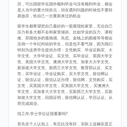
历，可出国留学在国外顺利毕业与没有顺利毕业，都会
是人当中的重大转折点，但在遇到问题的时候也不要轻
易放弃，给自己一次重新来过的机会
留学生都希望把自己最好的一面展现给家里，无论自己
压力有多大都不会和家里倾诉。比如学业的压力、课程
难、异国他乡的孤独感、失恋、金钱上的困难等等都会
压倒一个年纪尚轻的学生，但是也不要气馁，因为我们
特别为这类学生提供办理：文凭购买、毕业证购买、大
学文凭、大学毕业证、买文凭、买毕业证、英国大学文
凭、美国大学文凭、澳洲大学文凭、加拿大大学文凭、
新加坡大学文凭、新西兰大学文凭、教育部认证、买文
凭，买毕业证，毕业证购买，买大学文凭，留信网认
证，留信认证，留信认证办理，留信网，文凭购买，买
文凭，买英国大学文凭，买美国大学文凭， 买澳洲大
学文凭，买加拿大大学文凭，买新西兰大学文凭，买新
加坡大学文凭，回国证明，留信网认证，学历认证。从
而完成就业。
找工作,学士学位证很重要吗?
首先在个人认知上，有总比没有好，实际上这确实是正