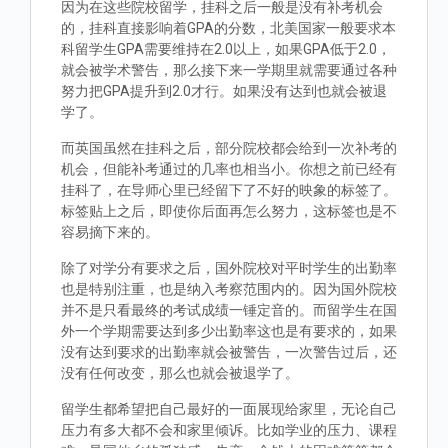
因为在这些院校留学，挂科之后一般是没有补考机会
的，挂科直接影响着GPA的分数，北美国家一般要求本
科留学生GPA需要维持在2.0以上，如果GPA低于2.0，
就会被学术警告，那么接下来一学期里就需要通过各种
努力把GPA提升到2.0才行。如果没有达到也就会被退
学了。
而英国虽然在挂科之后，部分院校都会给到一次补考的
机会，但能补考通过的几率也相当小。你想之前已经有
挂科了，在导师心里已经留下了不好的映象的标签了。
标签贴上之后，即使你后面再怎么努力，这标签也是不
容易摘下来的。
除了对学分有要求之后，国外院校对平时学生的出勤率
也是特别注重，也是纳入考察范围内的。因为国外院校
并不是只看最终的考试成绩一锤定音的。而留学生在国
外一个学期需要达到多少出勤率这也是有要求的，如果
没有达到要求的出勤率就会被警告，一次警告过后，还
没有任何改变，那么也就会被退学了。
留学生都希望把自己最好的一面展现给家里，无论自己
压力有多大都不会和家里倾诉。比如学业的压力、课程