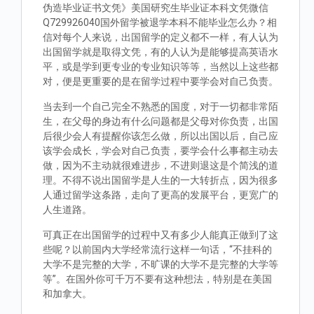
伪造毕业证书文凭》美国研究生毕业证本科文凭微信
Q729926040国外留学被退学本科不能毕业怎么办？相
信对每个人来说，出国留学的定义都不一样，有人认为
出国留学就是取得文凭，有的人认为是能够提高英语水
平，或是学到更专业的专业知识等等，当然以上这些都
对，便是更重要的是在留学过程中要学会对自己负责。
当去到一个自己完全不熟悉的国度，对于一切都非常陌
生，在父母的身边有什么问题都是父母对你负责，出国
后很少会人有提醒你该怎么做，所以出国以后，自己应
该学会成长，学会对自己负责，要学会什么事都主动去
做，因为不主动就很难进步，不进则退这是个简浅的道
理。不得不说出国留学是人生的一大转折点，因为很多
人通过留学这条路，走向了更高的发展平台，更宽广的
人生道路。
可真正在出国留学的过程中又有多少人能真正做到了这
些呢？以前国内大学经常流行这样一句话，“不挂科的
大学不是完整的大学，不旷课的大学不是完整的大学等
等”。在国外你可千万不要有这种想法，特别是在美国
和加拿大。