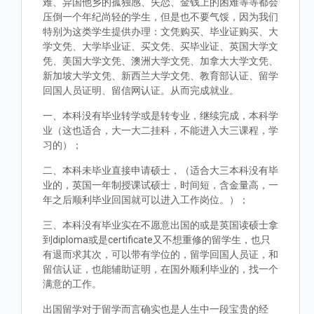
难、异国他乡的孤独感、失恋、金钱上的困难等等都会
压倒一个年纪尚轻的学生，但是也不要气馁，因为我们
特别为这类学生提供办理：文凭购买、毕业证购买、大
学文凭、大学毕业证、买文凭、买毕业证、英国大学文
凭、美国大学文凭、澳洲大学文凭、加拿大大学文凭、
新加坡大学文凭、新西兰大学文凭、教育部认证、留学
回国人员证明、留信网认证。从而完成就业。
一、本科没有毕业转学或是转专业，继续完成，本科学
业（这也适合，大一大二挂科，不能进入大三课程，学
习的）；
二、本科未毕业直接申请硕士，（适合大三本科没有毕
业的，英国一年制授课试硕士，时间短，含金量高，一
年之后顺利毕业回国就可以进入工作岗位。）；
三、本科没有毕业实在不愿意出国的或是英国读硕士拿
到diploma或是certificate又不想重修的留学生，也只
有退而求其次，可以带有学位的，留学回国人员证，和
留信认证，也能辅助证明，在国外顺利毕业的，找一个
满意的工作。
出国留学对于留学而言确实也是人生中一段宝贵的经