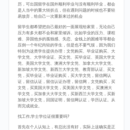
历，可出国留学在国外顺利毕业与没有顺利毕业，都会
是人当中的重大转折点，但在遇到问题的时候也不要轻
易放弃，给自己一次重新来过的机会
留学生都希望把自己最好的一面展现给家里，无论自己
压力有多大都不会和家里倾诉。比如学业的压力、课程
难、异国他乡的孤独感、失恋、金钱上的困难等等都会
压倒一个年纪尚轻的学生，但是也不要气馁，因为我们
特别为这类学生提供办理：文凭购买、毕业证购买、大
学文凭、大学毕业证、买文凭、买毕业证、英国大学文
凭、美国大学文凭、澳洲大学文凭、加拿大大学文凭、
新加坡大学文凭、新西兰大学文凭、教育部认证、买文
凭，买毕业证，毕业证购买，买大学文凭，留信网认
证，留信认证，留信认证办理，留信网，文凭购买，买
文凭，买英国大学文凭，买美国大学文凭， 买澳洲大
学文凭，买加拿大大学文凭，买新西兰大学文凭，买新
加坡大学文凭，回国证明，留信网认证，学历认证。从
而完成就业。
找工作,学士学位证很重要吗?
首先在个人认知上，有总比没有好，实际上这确实是正