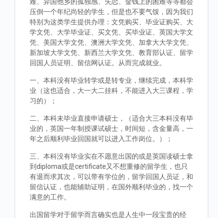
难、异国他乡的孤独感、失恋、金钱上的困难等等都会
压倒一个年纪尚轻的学生，但是也不要气馁，因为我们
特别为这类学生提供办理：文凭购买、毕业证购买、大
学文凭、大学毕业证、买文凭、买毕业证、英国大学文
凭、美国大学文凭、澳洲大学文凭、加拿大大学文凭、
新加坡大学文凭、新西兰大学文凭、教育部认证、留学
回国人员证明、留信网认证。从而完成就业。
一、本科没有毕业转学或是转专业，继续完成，本科学
业（这也适合，大一大二挂科，不能进入大三课程，学
习的）；
二、本科未毕业直接申请硕士，（适合大三本科没有毕
业的，英国一年制授课试硕士，时间短，含金量高，一
年之后顺利毕业回国就可以进入工作岗位。）；
三、本科没有毕业实在不愿意出国的或是英国读硕士拿
到diploma或是certificate又不想重修的留学生，也只
有退而求其次，可以带有学位的，留学回国人员证，和
留信认证，也能辅助证明，在国外顺利毕业的，找一个
满意的工作。
出国留学对于留学而言确实也是人生中一段宝贵的经