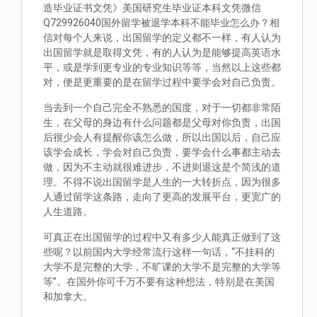
造毕业证书文凭》美国研究生毕业证本科文凭微信
Q729926040国外留学被退学本科不能毕业怎么办？相
信对每个人来说，出国留学的定义都不一样，有人认为
出国留学就是取得文凭，有的人认为是能够提高英语水
平，或是学到更专业的专业知识等等，当然以上这些都
对，便是更重要的是在留学过程中要学会对自己负责。
当去到一个自己完全不熟悉的国度，对于一切都非常陌
生，在父母的身边有什么问题都是父母对你负责，出国
后很少会人有提醒你该怎么做，所以出国以后，自己应
该学会成长，学会对自己负责，要学会什么事都主动去
做，因为不主动就很难进步，不进则退这是个简浅的道
理。不得不说出国留学是人生的一大转折点，因为很多
人通过留学这条路，走向了更高的发展平台，更宽广的
人生道路。
可真正在出国留学的过程中又有多少人能真正做到了这
些呢？以前国内大学经常流行这样一句话，“不挂科的
大学不是完整的大学，不旷课的大学不是完整的大学等
等”。在国外你可千万不要有这种想法，特别是在美国
和加拿大。