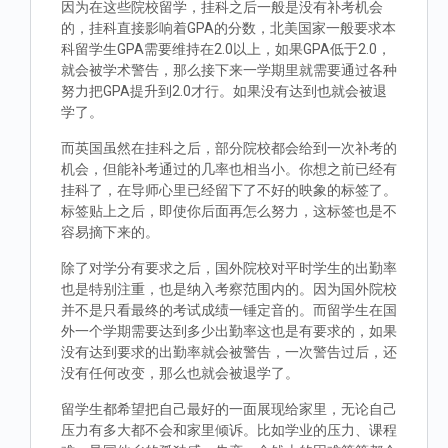
因为在这些院校留学，挂科之后一般是没有补考机会
的，挂科直接影响着GPA的分数，北美国家一般要求本
科留学生GPA需要维持在2.0以上，如果GPA低于2.0，
就会被学术警告，那么接下来一学期里就需要通过各种
努力把GPA提升到2.0才行。如果没有达到也就会被退
学了。
而英国虽然在挂科之后，部分院校都会给到一次补考的
机会，但能补考通过的几率也相当小。你想之前已经有
挂科了，在导师心里已经留下了不好的映象的标签了。
标签贴上之后，即使你后面再怎么努力，这标签也是不
容易摘下来的。
除了对学分有要求之后，国外院校对平时学生的出勤率
也是特别注重，也是纳入考察范围内的。因为国外院校
并不是只看最终的考试成绩一锤定音的。而留学生在国
外一个学期需要达到多少出勤率这也是有要求的，如果
没有达到要求的出勤率就会被警告，一次警告过后，还
没有任何改变，那么也就会被退学了。
留学生都希望把自己最好的一面展现给家里，无论自己
压力有多大都不会和家里倾诉。比如学业的压力、课程