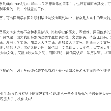
iploma或是certificate又不想重修的留学生，也只有退而求其次
利毕业的，找一个满意的工作。
历，可出国留学在国外顺利毕业与没有顺利毕业，都会是人当中的重大转
己压力有多大都不会和家里倾诉。比如学业的压力、课程难、异国他乡的
不要气馁，因为我们特别为这类学生提供办理：文凭购买、毕业证购买、
凭、澳洲大学文凭、加拿大大学文凭、新加坡大学文凭、新西兰大学文凭
证，留信认证，留信认证办理，留信网，文凭购买，买文凭，买英国大学
兰大学文凭，买新加坡大学文凭，回国证明，留信网认证，学历认证。从
正确的的，因为学位证代表了你有相关专业知识和技术水平而授予的证书
业生,如果你只有毕业证而没有学位证,那么一般企业给你的待遇会按大专处
说服力了，祝你成功!