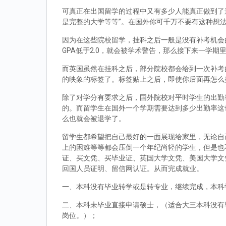
可真正在出国留学的过程中又有多少人能真正做到了
是完整的大学等等”。在国外你可千万不要有这种想
因为在这些院校留学，挂科之后一般是没有补考机会的
GPA低于2.0，就会被学术警告，那么接下来一学期
而英国虽然在挂科之后，部分院校都会给到一次补考
的映象的标签了。标签贴上之后，即使你后面再怎么
除了对学分有要求之后，国外院校对平时学生的出勤
的。而留学生在国外一个学期需要达到多少出勤率这
么也就会被退学了。
留学生都希望把自己最好的一面展现给家里，无论自
上的困难等等都会压倒一个年纪尚轻的学生，但是也
证、买文凭、买毕业证、英国大学文凭、美国大学文
回国人员证明、留信网认证。从而完成就业。
一、本科没有毕业转学或是转专业，继续完成，本科
二、本科未毕业直接申请硕士，（适合大三本科没有
岗位。）；