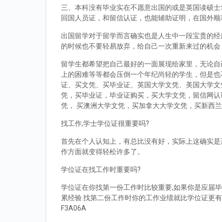
三、本科没有毕业实在不愿意出国的或是英国读硕士拿到d
回国人员证，和留信认证，也能辅助证明，在国外顺
出国留学对于留学而言确实也是人生中一段宝贵的经
的时候也不要轻易放弃，给自己一次重新来过的机会
留学生都希望把自己最好的一面展现给家里，无论自
上的困难等等都会压倒一个年纪尚轻的学生，但是也
证、买文凭、买毕业证、英国大学文凭、美国大学文
凭，买毕业证，毕业证购买，买大学文凭，留信网认
凭， 买澳洲大学文凭，买加拿大大学文凭，买新西
找工作,学士学位证很重要吗?
首先在个人认知上，有总比没有好，实际上这确实是
作方面就变得轻松许多了。
学位证在找工作时重要吗?
学位证在你找第一份工作时比较重要,如果你是应届毕
累经验.找第二份工作时你的工作业绩就比学位证更有
F3A06A