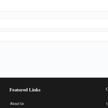
C
Featured Links
About Us