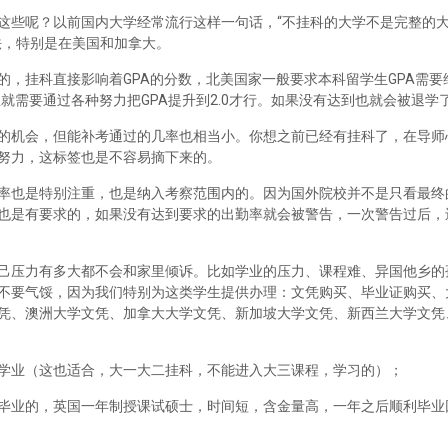
这些呢？以前国内大学经常流行这样一句话，“不挂科的大学不是完整的
法，特别是在美国和加拿大。
，挂科直接影响着GPA的分数，北美国家一般要求本科留学生GPA需要维
里就需要通过各种努力把GPA提升到2.0才行。如果没有达到也就会被退学
的机会，但能补考通过的几率也相当小。你想之前已经有挂科了，在导师
努力，这标签也是不容易摘下来的。
率也是特别注重，也是纳入考察范围内的。因为国外院校并不是只看最终
也是有要求的，如果没有达到要求的出勤率就会被警告，一次警告过后，
己压力有多大都不会和家里倾诉。比如学业的压力、课程难、异国他乡的
不要气馁，因为我们特别为这类学生提供办理：文凭购买、毕业证购买、
凭、澳洲大学文凭、加拿大大学文凭、新加坡大学文凭、新西兰大学文凭
学业（这也适合，大一大二挂科，不能进入大三课程，学习的）；
毕业的，英国一年制授课试硕士，时间短，含金量高，一年之后顺利毕业