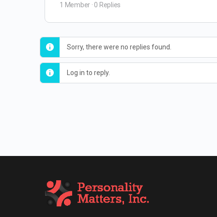
1 Member
·
0 Replies
Sorry, there were no replies found.
Log in to reply.