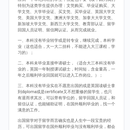
特别为这类学生提供办理：文凭购买、毕业证购买、大
学文凭、大学毕业证、买文凭、买毕业证、英国大学文
凭、美国大学文凭、澳洲大学文凭、加拿大大学文凭、
新加坡大学文凭、新西兰大学文凭、教育部认证、留学
回国人员证明、留信网认证。从而完成就业。
一、本科没有毕业转学或是转专业，继续完成，本科学
业（这也适合，大一大二挂科，不能进入大三课程，学
习的）；
二、本科未毕业直接申请硕士，（适合大三本科没有毕
业的，英国一年制授课试硕士，时间短，含金量高，一
年之后顺利毕业回国就可以进入工作岗位。）；
三、本科没有毕业实在不愿意出国的或是英国读硕士拿
到diploma或是certificate又不想重修的留学生，也只
有退而求其次，可以带有学位的，留学回国人员证，和
留信认证，也能辅助证明，在国外顺利毕业的，找一个
满意的工作。
出国留学对于留学而言确实也是人生中一段宝贵的经
历，可出国留学在国外顺利毕业与没有顺利毕业，都会