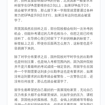
的，挂科直接影响着GPA的分数，北美国家一般要求本
科留学生GPA需要维持在2.0以上，如果GPA低于2.0，
就会被学术警告，那么接下来一学期里就需要通过各种
努力把GPA提升到2.0才行。如果没有达到也就会被退
学了。
而英国虽然在挂科之后，部分院校都会给到一次补考的
机会，但能补考通过的几率也相当小。你想之前已经有
挂科了，在导师心里已经留下了不好的映象的标签了。
标签贴上之后，即使你后面再怎么努力，这标签也是不
容易摘下来的。
除了对学分有要求之后，国外院校对平时学生的出勤率
也是特别注重，也是纳入考察范围内的。因为国外院校
并不是只看最终的考试成绩一锤定音的。而留学生在国
外一个学期需要达到多少出勤率这也是有要求的，如果
没有达到要求的出勤率就会被警告，一次警告过后，还
没有任何改变，那么也就会被退学了。
留学生都希望把自己最好的一面展现给家里，无论自己
压力有多大都不会和家里倾诉。比如学业的压力、课程
难、异国他乡的孤独感、失恋、金钱上的困难等等都会
压倒一个年纪尚轻的学生，但是也不要气馁，因为我们