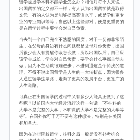
留学被退学本科不能毕业怎么办？相信对每个人来说，
出国留学的定义都不一样，有人认为出国留学就是取得
文凭，有的人认为是能够提高英语水平，或是学到更专
业的专业知识等等，当然以上这些都对，便是更重要的
是在留学过程中要学会对自己负责。
当去到一个自己完全不熟悉的国度，对于一切都非常陌
生，在父母的身边有什么问题都是父母对你负责，出国
后很少会人有提醒你该怎么做，所以出国以后，自己应
该学会成长，学会对自己负责，要学会什么事都主动去
做，因为不主动就很难进步，不进则退这是个简浅的道
理。不得不说出国留学是人生的一大转折点，因为很多
人通过留学这条路，走向了更高的发展平台，更宽广的
人生道路。
可真正在出国留学的过程中又有多少人能真正做到了这
些呢？以前国内大学经常流行这样一句话，“不挂科的
大学不是完整的大学，不旷课的大学不是完整的大学等
等”。在国外你可千万不要有这种想法，特别是在美国
和加拿大。
因为在这些院校留学，挂科之后一般是没有补考机会