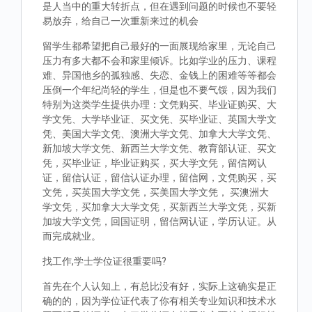
是人当中的重大转折点，但在遇到问题的时候也不要轻
易放弃，给自己一次重新来过的机会
留学生都希望把自己最好的一面展现给家里，无论自己
压力有多大都不会和家里倾诉。比如学业的压力、课程
难、异国他乡的孤独感、失恋、金钱上的困难等等都会
压倒一个年纪尚轻的学生，但是也不要气馁，因为我们
特别为这类学生提供办理：文凭购买、毕业证购买、大
学文凭、大学毕业证、买文凭、买毕业证、英国大学文
凭、美国大学文凭、澳洲大学文凭、加拿大大学文凭、
新加坡大学文凭、新西兰大学文凭、教育部认证、买文
凭，买毕业证，毕业证购买，买大学文凭，留信网认
证，留信认证，留信认证办理，留信网，文凭购买，买
文凭，买英国大学文凭，买美国大学文凭， 买澳洲大
学文凭，买加拿大大学文凭，买新西兰大学文凭，买新
加坡大学文凭，回国证明，留信网认证，学历认证。从
而完成就业。
找工作,学士学位证很重要吗?
首先在个人认知上，有总比没有好，实际上这确实是正
确的的，因为学位证代表了你有相关专业知识和技术水