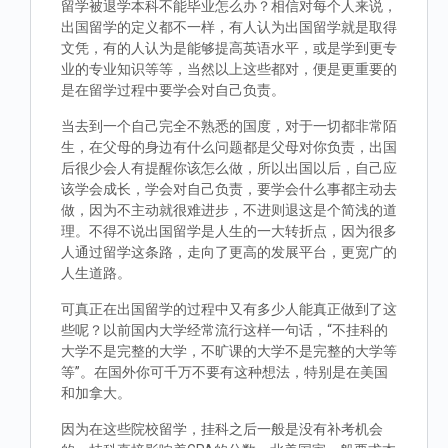
留学被退学本科不能毕业怎么办？相信对每个人来说，
出国留学的定义都不一样，有人认为出国留学就是取得
文凭，有的人认为是能够提高英语水平，或是学到更专
业的专业知识等等，当然以上这些都对，便是更重要的
是在留学过程中要学会对自己负责。
当去到一个自己完全不熟悉的国度，对于一切都非常陌
生，在父母的身边有什么问题都是父母对你负责，出国
后很少会人有提醒你该怎么做，所以出国以后，自己应
该学会成长，学会对自己负责，要学会什么事都主动去
做，因为不主动就很难进步，不进则退这是个简浅的道
理。不得不说出国留学是人生的一大转折点，因为很多
人通过留学这条路，走向了更高的发展平台，更宽广的
人生道路。
可真正在出国留学的过程中又有多少人能真正做到了这
些呢？以前国内大学经常流行这样一句话，“不挂科的
大学不是完整的大学，不旷课的大学不是完整的大学等
等”。在国外你可千万不要有这种想法，特别是在美国
和加拿大。
因为在这些院校留学，挂科之后一般是没有补考机会