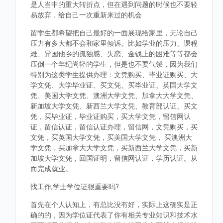
是人当中的重大转折点，但在遇到问题的时候也不要轻
易放弃，给自己一次重新来过的机会
留学生都希望把自己最好的一面展现给家里，无论自己
压力有多大都不会和家里倾诉。比如学业的压力、课程
难、异国他乡的孤独感、失恋、金钱上的困难等等都会
压倒一个年纪尚轻的学生，但是也不要气馁，因为我们
特别为这类学生提供办理：文凭购买、毕业证购买、大
学文凭、大学毕业证、买文凭、买毕业证、英国大学文
凭、美国大学文凭、澳洲大学文凭、加拿大大学文凭、
新加坡大学文凭、新西兰大学文凭、教育部认证、买文
凭，买毕业证，毕业证购买，买大学文凭，留信网认
证，留信认证，留信认证办理，留信网，文凭购买，买
文凭，买英国大学文凭，买美国大学文凭， 买澳洲大
学文凭，买加拿大大学文凭，买新西兰大学文凭，买新
加坡大学文凭，回国证明，留信网认证，学历认证。从
而完成就业。
找工作,学士学位证很重要吗?
首先在个人认知上，有总比没有好，实际上这确实是正
确的的，因为学位证代表了你有相关专业知识和技术水