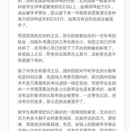
的，挂科直接影响着GPA的分数，北美国家一般要求本
科留学生GPA需要维持在2.0以上，如果GPA低于2.0，
就会被学术警告，那么接下来一学期里就需要通过各种
努力把GPA提升到2.0才行。如果没有达到也就会被退
学了。
而英国虽然在挂科之后，部分院校都会给到一次补考的
机会，但能补考通过的几率也相当小。你想之前已经有
挂科了，在导师心里已经留下了不好的映象的标签了。
标签贴上之后，即使你后面再怎么努力，这标签也是不
容易摘下来的。
除了对学分有要求之后，国外院校对平时学生的出勤率
也是特别注重，也是纳入考察范围内的。因为国外院校
并不是只看最终的考试成绩一锤定音的。而留学生在国
外一个学期需要达到多少出勤率这也是有要求的，如果
没有达到要求的出勤率就会被警告，一次警告过后，还
没有任何改变，那么也就会被退学了。
留学生都希望把自己最好的一面展现给家里，无论自己
压力有多大都不会和家里倾诉。比如学业的压力、课程
难、异国他乡的孤独感、失恋、金钱上的困难等等都会
压倒一个年纪尚轻的学生，但是也不要气馁，因为我们