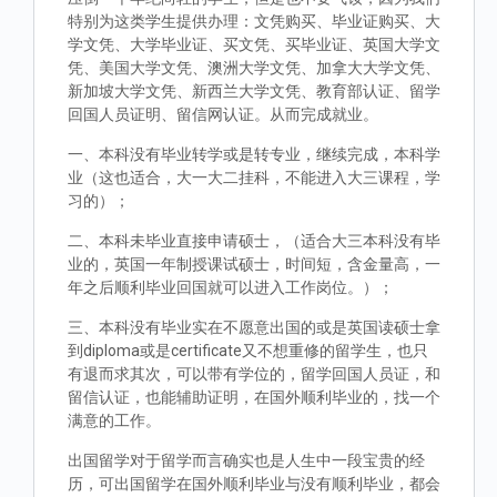
特别为这类学生提供办理：文凭购买、毕业证购买、大
学文凭、大学毕业证、买文凭、买毕业证、英国大学文
凭、美国大学文凭、澳洲大学文凭、加拿大大学文凭、
新加坡大学文凭、新西兰大学文凭、教育部认证、留学
回国人员证明、留信网认证。从而完成就业。
一、本科没有毕业转学或是转专业，继续完成，本科学
业（这也适合，大一大二挂科，不能进入大三课程，学
习的）；
二、本科未毕业直接申请硕士，（适合大三本科没有毕
业的，英国一年制授课试硕士，时间短，含金量高，一
年之后顺利毕业回国就可以进入工作岗位。）；
三、本科没有毕业实在不愿意出国的或是英国读硕士拿
到diploma或是certificate又不想重修的留学生，也只
有退而求其次，可以带有学位的，留学回国人员证，和
留信认证，也能辅助证明，在国外顺利毕业的，找一个
满意的工作。
出国留学对于留学而言确实也是人生中一段宝贵的经
历，可出国留学在国外顺利毕业与没有顺利毕业，都会