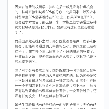
因为在这些院校留学，挂科之后一般是没有补考机会
的，挂科直接影响着GPA的分数，北美国家一般要求本
科留学生GPA需要维持在2.0以上，如果GPA低于2.0，
就会被学术警告，那么接下来一学期里就需要通过各种
努力把GPA提升到2.0才行。如果没有达到也就会被退
学了。
而英国虽然在挂科之后，部分院校都会给到一次补考的
机会，但能补考通过的几率也相当小。你想之前已经有
挂科了，在导师心里已经留下了不好的映象的标签了。
标签贴上之后，即使你后面再怎么努力，这标签也是不
容易摘下来的。
除了对学分有要求之后，国外院校对平时学生的出勤率
也是特别注重，也是纳入考察范围内的。因为国外院校
并不是只看最终的考试成绩一锤定音的。而留学生在国
外一个学期需要达到多少出勤率这也是有要求的，如果
没有达到要求的出勤率就会被警告，一次警告过后，还
没有任何改变，那么也就会被退学了。
留学生都希望把自己最好的一面展现给家里，无论自己