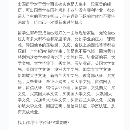
出国留学对于留学而言确实也是人生中一段宝贵的经
历，可出国留学在国外顺利毕业与没有顺利毕业，都会
是人当中的重大转折点，但在遇到问题的时候也不要轻
易放弃，给自己一次重新来过的机会
留学生都希望把自己最好的一面展现给家里，无论自己
压力有多大都不会和家里倾诉。比如学业的压力、课程
难、异国他乡的孤独感、失恋、金钱上的困难等等都会
压倒一个年纪尚轻的学生，但是也不要气馁，因为我们
特别为这类学生提供办理：文凭购买、毕业证购买、大
学文凭、大学毕业证、买文凭、买毕业证、英国大学文
凭、美国大学文凭、澳洲大学文凭、加拿大大学文凭、
新加坡大学文凭、新西兰大学文凭、教育部认证、买文
凭，买毕业证，毕业证购买，买大学文凭，留信网认
证，留信认证，留信认证办理，留信网，文凭购买，买
文凭，买英国大学文凭，买美国大学文凭， 买澳洲大
学文凭，买加拿大大学文凭，买新西兰大学文凭，买新
加坡大学文凭，回国证明，留信网认证，学历认证。从
而完成就业。
找工作,学士学位证很重要吗?