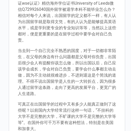
证wse认证》精仿海外学位证书University of Leeds微
信Q729926040国外留学被退学本科不能毕业怎么办？
相信对每个人来说，出国留学的定义都不一样，有人认
为出国留学就是取得文凭，有的人认为是能够提高英语
水平，或是学到更专业的专业知识等等，当然以上这些
都对，便是更重要的是在留学过程中要学会对自己负
责。
当去到一个自己完全不熟悉的国度，对于一切都非常陌
生，在父母的身边有什么问题都是父母对你负责，出国
后很少会人有提醒你该怎么做，所以出国以后，自己应
该学会成长，学会对自己负责，要学会什么事都主动去
做，因为不主动就很难进步，不进则退这是个简浅的道
理。不得不说出国留学是人生的一大转折点，因为很多
人通过留学这条路，走向了更高的发展平台，更宽广的
人生道路。
可真正在出国留学的过程中又有多少人能真正做到了这
些呢？以前国内大学经常流行这样一句话，“不挂科的
大学不是完整的大学，不旷课的大学不是完整的大学等
等”。在国外你可千万不要有这种想法，特别是在美国
和加拿大。