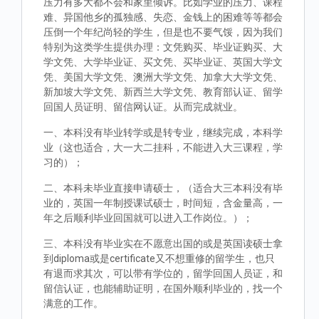
压力有多大都不会和家里倾诉。比如学业的压力、课程
难、异国他乡的孤独感、失恋、金钱上的困难等等都会
压倒一个年纪尚轻的学生，但是也不要气馁，因为我们
特别为这类学生提供办理：文凭购买、毕业证购买、大
学文凭、大学毕业证、买文凭、买毕业证、英国大学文
凭、美国大学文凭、澳洲大学文凭、加拿大大学文凭、
新加坡大学文凭、新西兰大学文凭、教育部认证、留学
回国人员证明、留信网认证。从而完成就业。
一、本科没有毕业转学或是转专业，继续完成，本科学
业（这也适合，大一大二挂科，不能进入大三课程，学
习的）；
二、本科未毕业直接申请硕士，（适合大三本科没有毕
业的，英国一年制授课试硕士，时间短，含金量高，一
年之后顺利毕业回国就可以进入工作岗位。）；
三、本科没有毕业实在不愿意出国的或是英国读硕士拿
到diploma或是certificate又不想重修的留学生，也只
有退而求其次，可以带有学位的，留学回国人员证，和
留信认证，也能辅助证明，在国外顺利毕业的，找一个
满意的工作。