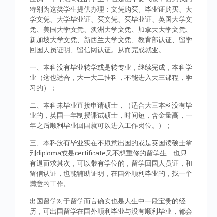
特别为这类学生提供办理：文凭购买、毕业证购买、大
学文凭、大学毕业证、买文凭、买毕业证、英国大学文
凭、美国大学文凭、澳洲大学文凭、加拿大大学文凭、
新加坡大学文凭、新西兰大学文凭、教育部认证、留学
回国人员证明、留信网认证。从而完成就业。
一、本科没有毕业转学或是转专业，继续完成，本科学
业（这也适合，大一大二挂科，不能进入大三课程，学
习的）；
二、本科未毕业直接申请硕士，（适合大三本科没有毕
业的，英国一年制授课试硕士，时间短，含金量高，一
年之后顺利毕业回国就可以进入工作岗位。）；
三、本科没有毕业实在不愿意出国的或是英国读硕士拿
到diploma或是certificate又不想重修的留学生，也只
有退而求其次，可以带有学位的，留学回国人员证，和
留信认证，也能辅助证明，在国外顺利毕业的，找一个
满意的工作。
出国留学对于留学而言确实也是人生中一段宝贵的经
历，可出国留学在国外顺利毕业与没有顺利毕业，都会