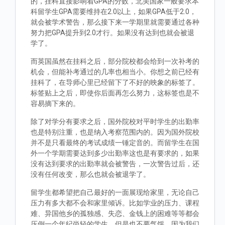
的，挂科直接影响着GPA的分数，北美国家一般要求本
科留学生GPA需要维持在2.0以上，如果GPA低于2.0，
就会被学术警告，那么接下来一学期里就需要通过各种
努力把GPA提升到2.0才行。如果没有达到也就会被退
学了。
而英国虽然在挂科之后，部分院校都会给到一次补考的
机会，但能补考通过的几率也相当小。你想之前已经有
挂科了，在导师心里已经留下了不好的映象的标签了。
标签贴上之后，即使你后面再怎么努力，这标签也是不
容易摘下来的。
除了对学分有要求之后，国外院校对平时学生的出勤率
也是特别注重，也是纳入考察范围内的。因为国外院校
并不是只看最终的考试成绩一锤定音的。而留学生在国
外一个学期需要达到多少出勤率这也是有要求的，如果
没有达到要求的出勤率就会被警告，一次警告过后，还
没有任何改变，那么也就会被退学了。
留学生都希望把自己最好的一面展现给家里，无论自己
压力有多大都不会和家里倾诉。比如学业的压力、课程
难、异国他乡的孤独感、失恋、金钱上的困难等等都会
压倒一个年纪尚轻的学生，但是也不要气馁，因为我们