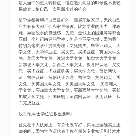
是人当中的重大转折点，但在遇到问题的时候也不要轻
易放弃，给自己一次重新来过的机会
留学生都希望把自己最好的一面展现给家里，无论自己
压力有多大都不会和家里倾诉。比如学业的压力、课程
难、异国他乡的孤独感、失恋、金钱上的困难等等都会
压倒一个年纪尚轻的学生，但是也不要气馁，因为我们
特别为这类学生提供办理：文凭购买、毕业证购买、大
学文凭、大学毕业证、买文凭、买毕业证、英国大学文
凭、美国大学文凭、澳洲大学文凭、加拿大大学文凭、
新加坡大学文凭、新西兰大学文凭、教育部认证、买文
凭，买毕业证，毕业证购买，买大学文凭，留信网认
证，留信认证，留信认证办理，留信网，文凭购买，买
文凭，买英国大学文凭，买美国大学文凭， 买澳洲大
学文凭，买加拿大大学文凭，买新西兰大学文凭，买新
加坡大学文凭，回国证明，留信网认证，学历认证。从
而完成就业。
找工作,学士学位证很重要吗?
首先在个人认知上，有总比没有好，实际上这确实是正
确的的，因为学位证代表了你有相关专业知识和技术水