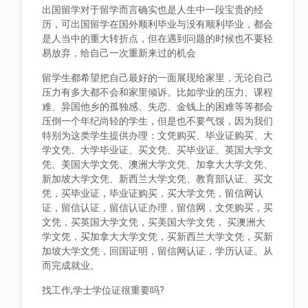
出国留学对于留学而言确实也是人生中一段宝贵的经
历，可出国留学在国外顺利毕业与没有顺利毕业，都会
是人当中的重大转折点，但在遇到问题的时候也不要轻
易放弃，给自己一次重新来过的机会
留学生都希望把自己最好的一面展现给家里，无论自己
压力有多大都不会和家里倾诉。比如学业的压力、课程
难、异国他乡的孤独感、失恋、金钱上的困难等等都会
压倒一个年纪尚轻的学生，但是也不要气馁，因为我们
特别为这类学生提供办理：文凭购买、毕业证购买、大
学文凭、大学毕业证、买文凭、买毕业证、英国大学文
凭、美国大学文凭、澳洲大学文凭、加拿大大学文凭、
新加坡大学文凭、新西兰大学文凭、教育部认证、买文
凭，买毕业证，毕业证购买，买大学文凭，留信网认
证，留信认证，留信认证办理，留信网，文凭购买，买
文凭，买英国大学文凭，买美国大学文凭， 买澳洲大
学文凭，买加拿大大学文凭，买新西兰大学文凭，买新
加坡大学文凭，回国证明，留信网认证，学历认证。从
而完成就业。
找工作,学士学位证很重要吗?