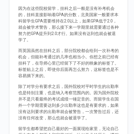
因为在这些院校留学，挂科之后一般是没有补考机会
的，挂科直接影响着GPA的分数，北美国家一般要求本
科留学生GPA需要维持在2.0以上，如果GPA低于2.0，
就会被学术警告，那么接下来一学期里就需要通过各种
努力把GPA提升到2.0才行。如果没有达到也就会被退
学了。
而英国虽然在挂科之后，部分院校都会给到一次补考的
机会，但能补考通过的几率也相当小。你想之前已经有
挂科了，在导师心里已经留下了不好的映象的标签了。
标签贴上之后，即使你后面再怎么努力，这标签也是不
容易摘下来的。
除了对学分有要求之后，国外院校对平时学生的出勤率
也是特别注重，也是纳入考察范围内的。因为国外院校
并不是只看最终的考试成绩一锤定音的。而留学生在国
外一个学期需要达到多少出勤率这也是有要求的，如果
没有达到要求的出勤率就会被警告，一次警告过后，还
没有任何改变，那么也就会被退学了。
留学生都希望把自己最好的一面展现给家里，无论自己