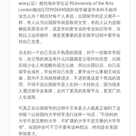
wse认证》精仿海外学位证书University of the Arts
London微信Q729926040国外留学被退学本科不能毕
业怎么办？相信对每个人来说，出国留学的定义都不一
样，有人认为出国留学就是取得文凭，有的人认为是能
够提高英语水平，或是学到更专业的专业知识等等，当
然以上这些都对，便是更重要的是在留学过程中要学会
对自己负责。
当去到一个自己完全不熟悉的国度，对于一切都非常陌
生，在父母的身边有什么问题都是父母对你负责，出国
后很少会人有提醒你该怎么做，所以出国以后，自己应
该学会成长，学会对自己负责，要学会什么事都主动去
做，因为不主动就很难进步，不进则退这是个简浅的道
理。不得不说出国留学是人生的一大转折点，因为很多
人通过留学这条路，走向了更高的发展平台，更宽广的
人生道路。
可真正在出国留学的过程中又有多少人能真正做到了这
些呢？以前国内大学经常流行这样一句话，“不挂科的
大学不是完整的大学，不旷课的大学不是完整的大学等
等”。在国外你可千万不要有这种想法，特别是在美国
和加拿大。