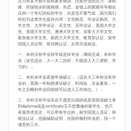
压力有多大都不会和家里倾诉。比如学业的压力、课程
难、异国他乡的孤独感、失恋、金钱上的困难等等都会
压倒一个年纪尚轻的学生，但是也不要气馁，因为我们
特别为这类学生提供办理：文凭购买、毕业证购买、大
学文凭、大学毕业证、买文凭、买毕业证、英国大学文
凭、美国大学文凭、澳洲大学文凭、加拿大大学文凭、
新加坡大学文凭、新西兰大学文凭、教育部认证、留学
回国人员证明、留信网认证。从而完成就业。
一、本科没有毕业转学或是转专业，继续完成，本科学
业（这也适合，大一大二挂科，不能进入大三课程，学
习的）；
二、本科未毕业直接申请硕士，（适合大三本科没有毕
业的，英国一年制授课试硕士，时间短，含金量高，一
年之后顺利毕业回国就可以进入工作岗位。）；
三、本科没有毕业实在不愿意出国的或是英国读硕士拿
到diploma或是certificate又不想重修的留学生，也只
有退而求其次，可以带有学位的，留学回国人员证，和
留信认证，也能辅助证明，在国外顺利毕业的，找一个
满意的工作。