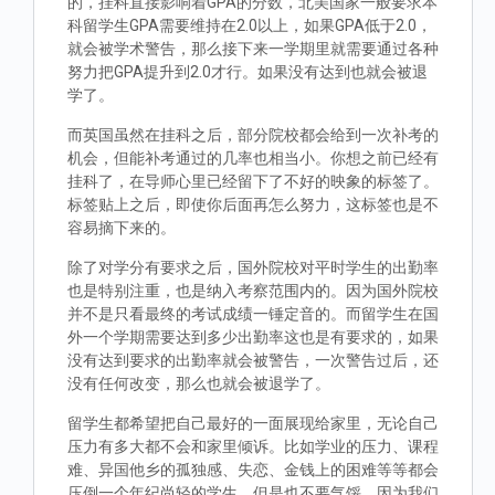
的，挂科直接影响着GPA的分数，北美国家一般要求本
科留学生GPA需要维持在2.0以上，如果GPA低于2.0，
就会被学术警告，那么接下来一学期里就需要通过各种
努力把GPA提升到2.0才行。如果没有达到也就会被退
学了。
而英国虽然在挂科之后，部分院校都会给到一次补考的
机会，但能补考通过的几率也相当小。你想之前已经有
挂科了，在导师心里已经留下了不好的映象的标签了。
标签贴上之后，即使你后面再怎么努力，这标签也是不
容易摘下来的。
除了对学分有要求之后，国外院校对平时学生的出勤率
也是特别注重，也是纳入考察范围内的。因为国外院校
并不是只看最终的考试成绩一锤定音的。而留学生在国
外一个学期需要达到多少出勤率这也是有要求的，如果
没有达到要求的出勤率就会被警告，一次警告过后，还
没有任何改变，那么也就会被退学了。
留学生都希望把自己最好的一面展现给家里，无论自己
压力有多大都不会和家里倾诉。比如学业的压力、课程
难、异国他乡的孤独感、失恋、金钱上的困难等等都会
压倒一个年纪尚轻的学生，但是也不要气馁，因为我们