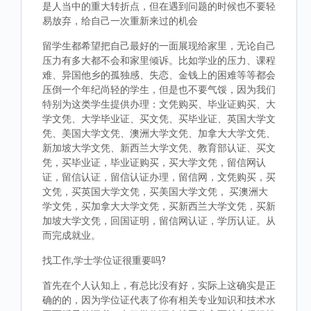
是人当中的重大转折点，但在遇到问题的时候也不要轻
易放弃，给自己一次重新来过的机会
留学生都希望把自己最好的一面展现给家里，无论自己
压力有多大都不会和家里倾诉。比如学业的压力、课程
难、异国他乡的孤独感、失恋、金钱上的困难等等都会
压倒一个年纪尚轻的学生，但是也不要气馁，因为我们
特别为这类学生提供办理：文凭购买、毕业证购买、大
学文凭、大学毕业证、买文凭、买毕业证、英国大学文
凭、美国大学文凭、澳洲大学文凭、加拿大大学文凭、
新加坡大学文凭、新西兰大学文凭、教育部认证、买文
凭，买毕业证，毕业证购买，买大学文凭，留信网认
证，留信认证，留信认证办理，留信网，文凭购买，买
文凭，买英国大学文凭，买美国大学文凭， 买澳洲大
学文凭，买加拿大大学文凭，买新西兰大学文凭，买新
加坡大学文凭，回国证明，留信网认证，学历认证。从
而完成就业。
找工作,学士学位证很重要吗?
首先在个人认知上，有总比没有好，实际上这确实是正
确的的，因为学位证代表了你有相关专业知识和技术水