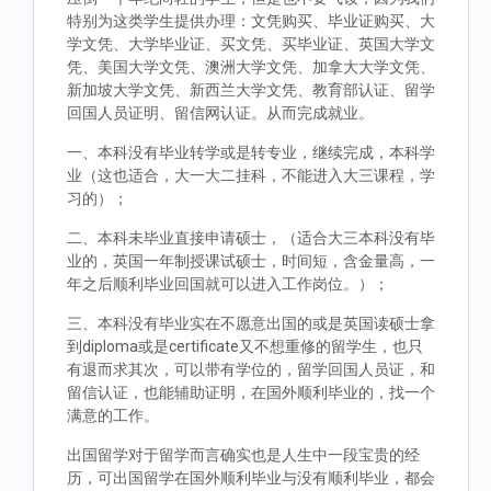
特别为这类学生提供办理：文凭购买、毕业证购买、大
学文凭、大学毕业证、买文凭、买毕业证、英国大学文
凭、美国大学文凭、澳洲大学文凭、加拿大大学文凭、
新加坡大学文凭、新西兰大学文凭、教育部认证、留学
回国人员证明、留信网认证。从而完成就业。
一、本科没有毕业转学或是转专业，继续完成，本科学
业（这也适合，大一大二挂科，不能进入大三课程，学
习的）；
二、本科未毕业直接申请硕士，（适合大三本科没有毕
业的，英国一年制授课试硕士，时间短，含金量高，一
年之后顺利毕业回国就可以进入工作岗位。）；
三、本科没有毕业实在不愿意出国的或是英国读硕士拿
到diploma或是certificate又不想重修的留学生，也只
有退而求其次，可以带有学位的，留学回国人员证，和
留信认证，也能辅助证明，在国外顺利毕业的，找一个
满意的工作。
出国留学对于留学而言确实也是人生中一段宝贵的经
历，可出国留学在国外顺利毕业与没有顺利毕业，都会