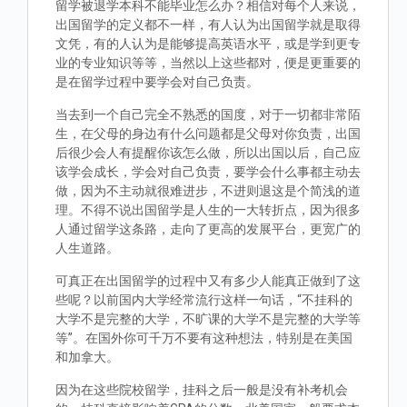
留学被退学本科不能毕业怎么办？相信对每个人来说，
出国留学的定义都不一样，有人认为出国留学就是取得
文凭，有的人认为是能够提高英语水平，或是学到更专
业的专业知识等等，当然以上这些都对，便是更重要的
是在留学过程中要学会对自己负责。
当去到一个自己完全不熟悉的国度，对于一切都非常陌
生，在父母的身边有什么问题都是父母对你负责，出国
后很少会人有提醒你该怎么做，所以出国以后，自己应
该学会成长，学会对自己负责，要学会什么事都主动去
做，因为不主动就很难进步，不进则退这是个简浅的道
理。不得不说出国留学是人生的一大转折点，因为很多
人通过留学这条路，走向了更高的发展平台，更宽广的
人生道路。
可真正在出国留学的过程中又有多少人能真正做到了这
些呢？以前国内大学经常流行这样一句话，“不挂科的
大学不是完整的大学，不旷课的大学不是完整的大学等
等”。在国外你可千万不要有这种想法，特别是在美国
和加拿大。
因为在这些院校留学，挂科之后一般是没有补考机会