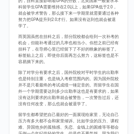
的，挂科直接影响着GPA的分数，北美国家一般要求本
科留学生GPA需要维持在2.0以上，如果GPA低于2.0，
就会被学术警告，那么接下来一学期里就需要通过各种
努力把GPA提升到2.0才行。如果没有达到也就会被退
学了。
而英国虽然在挂科之后，部分院校都会给到一次补考的
机会，但能补考通过的几率也相当小。你想之前已经有
挂科了，在导师心里已经留下了不好的映象的标签了。
标签贴上之后，即使你后面再怎么努力，这标签也是不
容易摘下来的。
除了对学分有要求之后，国外院校对平时学生的出勤率
也是特别注重，也是纳入考察范围内的。因为国外院校
并不是只看最终的考试成绩一锤定音的。而留学生在国
外一个学期需要达到多少出勤率这也是有要求的，如果
没有达到要求的出勤率就会被警告，一次警告过后，还
没有任何改变，那么也就会被退学了。
留学生都希望把自己最好的一面展现给家里，无论自己
压力有多大都不会和家里倾诉。比如学业的压力、课程
难、异国他乡的孤独感、失恋、金钱上的困难等等都会
压倒一个年纪尚轻的学生，但是也不要气馁，因为我们