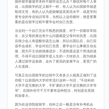
国外留学被退学本科不能毕业怎么办？相信对每个人来
说，出国留学的定义都不一样，有人认为出国留学就是
取得文凭，有的人认为是能够提高英语水平，或是学到
更专业的专业知识等等，当然以上这些都对，便是更重
要的是在留学过程中要学会对自己负责。
当去到一个自己完全不熟悉的国度，对于一切都非常陌
生，在父母的身边有什么问题都是父母对你负责，出国
后很少会人有提醒你该怎么做，所以出国以后，自己应
该学会成长，学会对自己负责，要学会什么事都主动去
做，因为不主动就很难进步，不进则退这是个简浅的道
理。不得不说出国留学是人生的一大转折点，因为很多
人通过留学这条路，走向了更高的发展平台，更宽广的
人生道路。
可真正在出国留学的过程中又有多少人能真正做到了这
些呢？以前国内大学经常流行这样一句话，“不挂科的
大学不是完整的大学，不旷课的大学不是完整的大学等
等”。在国外你可千万不要有这种想法，特别是在美国
和加拿大。
因为在这些院校留学，挂科之后一般是没有补考机会