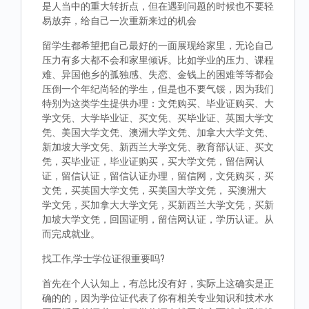
是人当中的重大转折点，但在遇到问题的时候也不要轻
易放弃，给自己一次重新来过的机会
留学生都希望把自己最好的一面展现给家里，无论自己
压力有多大都不会和家里倾诉。比如学业的压力、课程
难、异国他乡的孤独感、失恋、金钱上的困难等等都会
压倒一个年纪尚轻的学生，但是也不要气馁，因为我们
特别为这类学生提供办理：文凭购买、毕业证购买、大
学文凭、大学毕业证、买文凭、买毕业证、英国大学文
凭、美国大学文凭、澳洲大学文凭、加拿大大学文凭、
新加坡大学文凭、新西兰大学文凭、教育部认证、买文
凭，买毕业证，毕业证购买，买大学文凭，留信网认
证，留信认证，留信认证办理，留信网，文凭购买，买
文凭，买英国大学文凭，买美国大学文凭， 买澳洲大
学文凭，买加拿大大学文凭，买新西兰大学文凭，买新
加坡大学文凭，回国证明，留信网认证，学历认证。从
而完成就业。
找工作,学士学位证很重要吗?
首先在个人认知上，有总比没有好，实际上这确实是正
确的的，因为学位证代表了你有相关专业知识和技术水