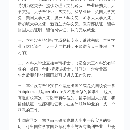
特别为这类学生提供办理：文凭购买、毕业证购买、大
学文凭、大学毕业证、买文凭、买毕业证、英国大学文
凭、美国大学文凭、澳洲大学文凭、加拿大大学文凭、
新加坡大学文凭、新西兰大学文凭、教育部认证、留学
回国人员证明、留信网认证。从而完成就业。
一、本科没有毕业转学或是转专业，继续完成，本科学
业（这也适合，大一大二挂科，不能进入大三课程，学
习的）；
二、本科未毕业直接申请硕士，（适合大三本科没有毕
业的，英国一年制授课试硕士，时间短，含金量高，一
年之后顺利毕业回国就可以进入工作岗位。）；
三、本科没有毕业实在不愿意出国的或是英国读硕士拿
到diploma或是certificate又不想重修的留学生，也只
有退而求其次，可以带有学位的，留学回国人员证，和
留信认证，也能辅助证明，在国外顺利毕业的，找一个
满意的工作。
出国留学对于留学而言确实也是人生中一段宝贵的经
历，可出国留学在国外顺利毕业与没有顺利毕业，都会