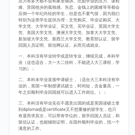
压力有多大都不会和家里倾诉。比如学业的压力、课程
难、异国他乡的孤独感、失恋、金钱上的困难等等都会
压倒一个年纪尚轻的学生，但是也不要气馁，因为我们
特别为这类学生提供办理：文凭购买、毕业证购买、大
学文凭、大学毕业证、买文凭、买毕业证、英国大学文
凭、美国大学文凭、澳洲大学文凭、加拿大大学文凭、
新加坡大学文凭、新西兰大学文凭、教育部认证、留学
回国人员证明、留信网认证。从而完成就业。
一、本科没有毕业转学或是转专业，继续完成，本科学
业（这也适合，大一大二挂科，不能进入大三课程，学
习的）；
二、本科未毕业直接申请硕士，（适合大三本科没有毕
业的，英国一年制授课试硕士，时间短，含金量高，一
年之后顺利毕业回国就可以进入工作岗位。）；
三、本科没有毕业实在不愿意出国的或是英国读硕士拿
到diploma或是certificate又不想重修的留学生，也只
有退而求其次，可以带有学位的，留学回国人员证，和
留信认证，也能辅助证明，在国外顺利毕业的，找一个
满意的工作。