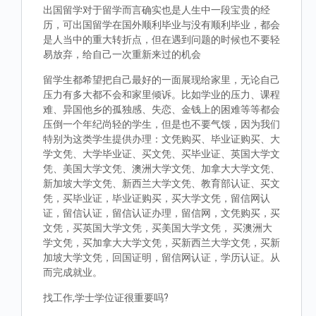
出国留学对于留学而言确实也是人生中一段宝贵的经
历，可出国留学在国外顺利毕业与没有顺利毕业，都会
是人当中的重大转折点，但在遇到问题的时候也不要轻
易放弃，给自己一次重新来过的机会
留学生都希望把自己最好的一面展现给家里，无论自己
压力有多大都不会和家里倾诉。比如学业的压力、课程
难、异国他乡的孤独感、失恋、金钱上的困难等等都会
压倒一个年纪尚轻的学生，但是也不要气馁，因为我们
特别为这类学生提供办理：文凭购买、毕业证购买、大
学文凭、大学毕业证、买文凭、买毕业证、英国大学文
凭、美国大学文凭、澳洲大学文凭、加拿大大学文凭、
新加坡大学文凭、新西兰大学文凭、教育部认证、买文
凭，买毕业证，毕业证购买，买大学文凭，留信网认
证，留信认证，留信认证办理，留信网，文凭购买，买
文凭，买英国大学文凭，买美国大学文凭， 买澳洲大
学文凭，买加拿大大学文凭，买新西兰大学文凭，买新
加坡大学文凭，回国证明，留信网认证，学历认证。从
而完成就业。
找工作,学士学位证很重要吗?