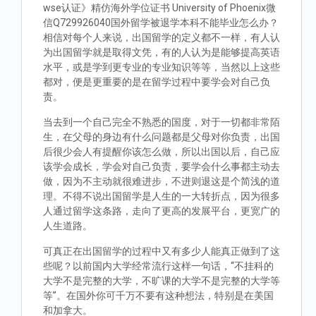
wse认证》精仿海外学位证书 University of Phoenix微
信Q729926040国外留学被退学本科不能毕业怎么办？
相信对每个人来说，出国留学的定义都不一样，有人认
为出国留学就是取得文凭，有的人认为是能够提高英语
水平，或是学到更专业的专业知识等等，当然以上这些
都对，便是更重要的是在留学过程中要学会对自己负
责。
当去到一个自己完全不熟悉的国度，对于一切都非常陌
生，在父母的身边有什么问题都是父母对你负责，出国
后很少会人有提醒你该怎么做，所以出国以后，自己应
该学会成长，学会对自己负责，要学会什么事都主动去
做，因为不主动就很难进步，不进则退这是个简浅的道
理。不得不说出国留学是人生的一大转折点，因为很多
人通过留学这条路，走向了更高的发展平台，更宽广的
人生道路。
可真正在出国留学的过程中又有多少人能真正做到了这
些呢？以前国内大学经常流行这样一句话，“不挂科的
大学不是完整的大学，不旷课的大学不是完整的大学等
等”。在国外你可千万不要有这种想法，特别是在美国
和加拿大。