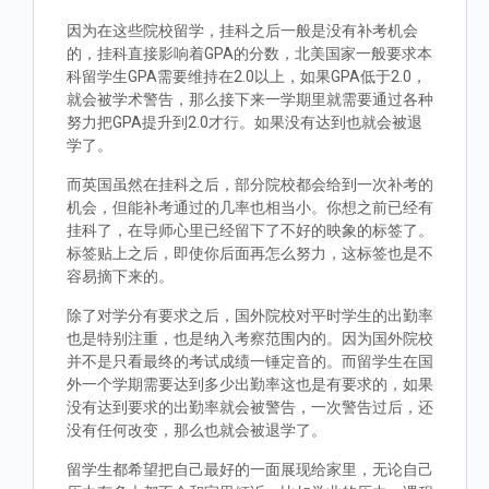
因为在这些院校留学，挂科之后一般是没有补考机会
的，挂科直接影响着GPA的分数，北美国家一般要求本
科留学生GPA需要维持在2.0以上，如果GPA低于2.0，
就会被学术警告，那么接下来一学期里就需要通过各种
努力把GPA提升到2.0才行。如果没有达到也就会被退
学了。
而英国虽然在挂科之后，部分院校都会给到一次补考的
机会，但能补考通过的几率也相当小。你想之前已经有
挂科了，在导师心里已经留下了不好的映象的标签了。
标签贴上之后，即使你后面再怎么努力，这标签也是不
容易摘下来的。
除了对学分有要求之后，国外院校对平时学生的出勤率
也是特别注重，也是纳入考察范围内的。因为国外院校
并不是只看最终的考试成绩一锤定音的。而留学生在国
外一个学期需要达到多少出勤率这也是有要求的，如果
没有达到要求的出勤率就会被警告，一次警告过后，还
没有任何改变，那么也就会被退学了。
留学生都希望把自己最好的一面展现给家里，无论自己