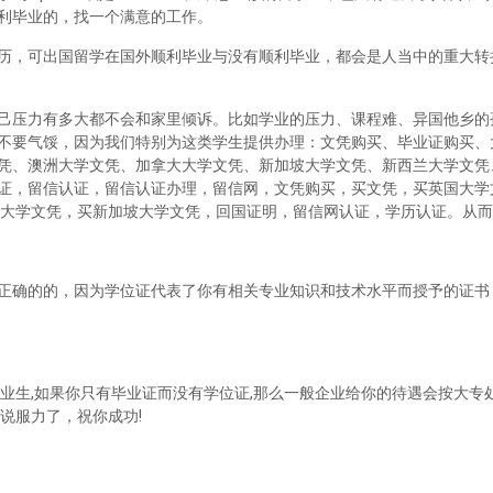
利毕业的，找一个满意的工作。
历，可出国留学在国外顺利毕业与没有顺利毕业，都会是人当中的重大转
己压力有多大都不会和家里倾诉。比如学业的压力、课程难、异国他乡的
不要气馁，因为我们特别为这类学生提供办理：文凭购买、毕业证购买、
凭、澳洲大学文凭、加拿大大学文凭、新加坡大学文凭、新西兰大学文凭
证，留信认证，留信认证办理，留信网，文凭购买，买文凭，买英国大学
兰大学文凭，买新加坡大学文凭，回国证明，留信网认证，学历认证。从
正确的的，因为学位证代表了你有相关专业知识和技术水平而授予的证书
业生,如果你只有毕业证而没有学位证,那么一般企业给你的待遇会按大专处
说服力了，祝你成功!