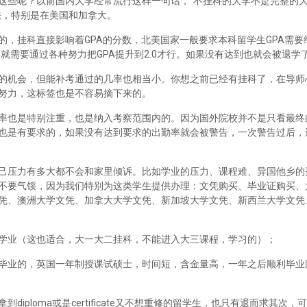
这些呢？以前国内大学经常流行这样一句话，“不挂科的大学不是完整的
法，特别是在美国和加拿大。
，挂科直接影响着GPA的分数，北美国家一般要求本科留学生GPA需要维
里就需要通过各种努力把GPA提升到2.0才行。如果没有达到也就会被退学
的机会，但能补考通过的几率也相当小。你想之前已经有挂科了，在导师
努力，这标签也是不容易摘下来的。
率也是特别注重，也是纳入考察范围内的。因为国外院校并不是只看最终
也是有要求的，如果没有达到要求的出勤率就会被警告，一次警告过后，
己压力有多大都不会和家里倾诉。比如学业的压力、课程难、异国他乡的
不要气馁，因为我们特别为这类学生提供办理：文凭购买、毕业证购买、
凭、澳洲大学文凭、加拿大大学文凭、新加坡大学文凭、新西兰大学文凭
学业（这也适合，大一大二挂科，不能进入大三课程，学习的）；
毕业的，英国一年制授课试硕士，时间短，含金量高，一年之后顺利毕业
iploma或是certificate又不想重修的留学生，也只有退而求其次