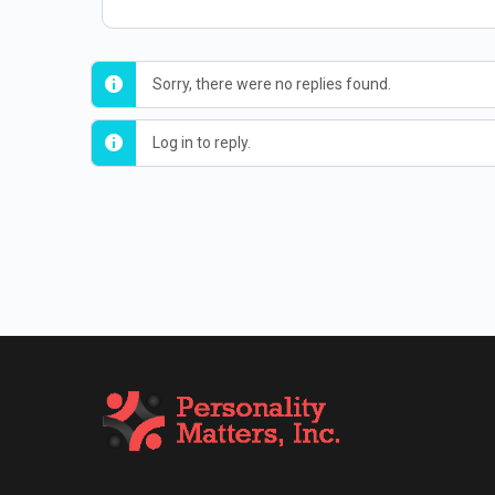
Sorry, there were no replies found.
Log in to reply.