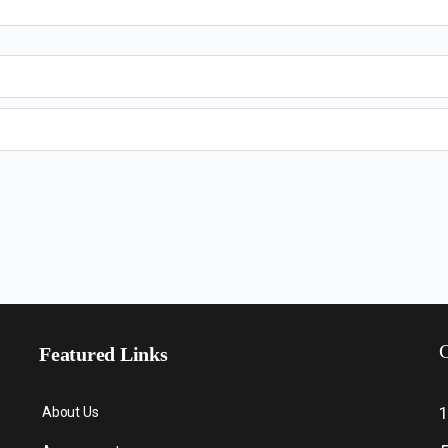
C
Featured Links
About Us