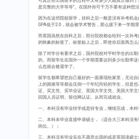
可真正在出国留学的过程中又有多少人能真正做到了
是完整的大学等等”。在国外你可千万不要有这种想
因为在这些院校留学，挂科之后一般是没有补考机会的
GPA低于2.0，就会被学术警告，那么接下来一学期
而英国虽然在挂科之后，部分院校都会给到一次补考
的映象的标签了。标签贴上之后，即使你后面再怎么
除了对学分有要求之后，国外院校对平时学生的出勤
的。而留学生在国外一个学期需要达到多少出勤率这
么也就会被退学了。
留学生都希望把自己最好的一面展现给家里，无论自
上的困难等等都会压倒一个年纪尚轻的学生，但是也
证、买文凭、买毕业证、英国大学文凭、美国大学文
回国人员证明、留信网认证。从而完成就业。
一、本科没有毕业转学或是转专业，继续完成，本科
二、本科未毕业直接申请硕士，（适合大三本科没有
岗位。）；
三、本科没有毕业实在不愿意出国的或是英国读硕士拿到d