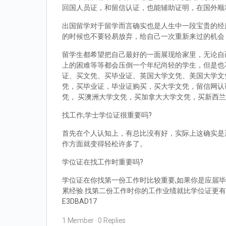
回国人员证，和留信认证，也能辅助证明，在国外顺
出国留学对于留学而言确实也是人生中一段宝贵的经
的时候也不要轻易放弃，给自己一次重新来过的机会
留学生都希望把自己最好的一面展现给家里，无论自
上的困难等等都会压倒一个年纪尚轻的学生，但是也
证、买文凭、买毕业证、英国大学文凭、美国大学文
凭，买毕业证，毕业证购买，买大学文凭，留信网认
凭， 买澳洲大学文凭，买加拿大大学文凭，买新西
找工作,学士学位证很重要吗?
首先在个人认知上，有总比没有好，实际上这确实是
作方面就变得轻松许多了。
学位证在找工作时重要吗?
学位证在你找第一份工作时比较重要,如果你是应届毕
累经验.找第二份工作时你的工作业绩就比学位证更有
E3DBAD17
1 Member
·
0 Replies