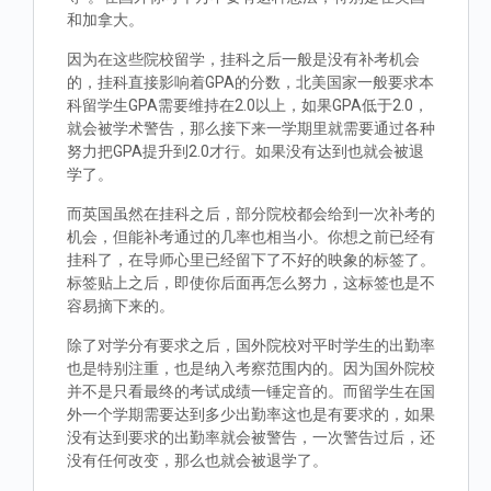
和加拿大。
因为在这些院校留学，挂科之后一般是没有补考机会
的，挂科直接影响着GPA的分数，北美国家一般要求本
科留学生GPA需要维持在2.0以上，如果GPA低于2.0，
就会被学术警告，那么接下来一学期里就需要通过各种
努力把GPA提升到2.0才行。如果没有达到也就会被退
学了。
而英国虽然在挂科之后，部分院校都会给到一次补考的
机会，但能补考通过的几率也相当小。你想之前已经有
挂科了，在导师心里已经留下了不好的映象的标签了。
标签贴上之后，即使你后面再怎么努力，这标签也是不
容易摘下来的。
除了对学分有要求之后，国外院校对平时学生的出勤率
也是特别注重，也是纳入考察范围内的。因为国外院校
并不是只看最终的考试成绩一锤定音的。而留学生在国
外一个学期需要达到多少出勤率这也是有要求的，如果
没有达到要求的出勤率就会被警告，一次警告过后，还
没有任何改变，那么也就会被退学了。