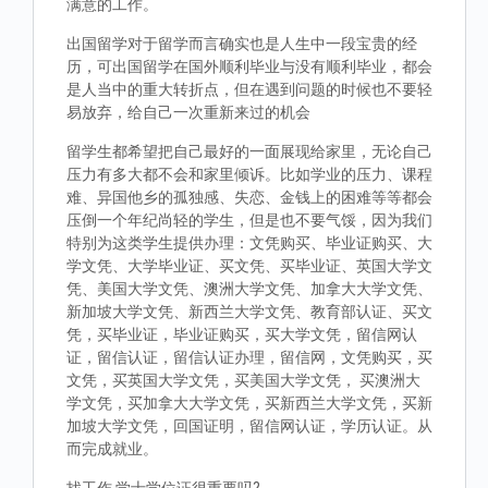
满意的工作。
出国留学对于留学而言确实也是人生中一段宝贵的经
历，可出国留学在国外顺利毕业与没有顺利毕业，都会
是人当中的重大转折点，但在遇到问题的时候也不要轻
易放弃，给自己一次重新来过的机会
留学生都希望把自己最好的一面展现给家里，无论自己
压力有多大都不会和家里倾诉。比如学业的压力、课程
难、异国他乡的孤独感、失恋、金钱上的困难等等都会
压倒一个年纪尚轻的学生，但是也不要气馁，因为我们
特别为这类学生提供办理：文凭购买、毕业证购买、大
学文凭、大学毕业证、买文凭、买毕业证、英国大学文
凭、美国大学文凭、澳洲大学文凭、加拿大大学文凭、
新加坡大学文凭、新西兰大学文凭、教育部认证、买文
凭，买毕业证，毕业证购买，买大学文凭，留信网认
证，留信认证，留信认证办理，留信网，文凭购买，买
文凭，买英国大学文凭，买美国大学文凭， 买澳洲大
学文凭，买加拿大大学文凭，买新西兰大学文凭，买新
加坡大学文凭，回国证明，留信网认证，学历认证。从
而完成就业。