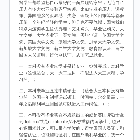
留学生都希望把自己最好的一面展现给家里，无论自己
压力有多大都不会和家里倾诉。比如学业的压力、课程
难、异国他乡的孤独感、失恋、金钱上的困难等等都会
压倒一个年纪尚轻的学生，但是也不要气馁，因为我们
特别为这类学生提供办理：文凭购买、毕业证购买、大
学文凭、大学毕业证、买文凭、买毕业证、英国大学文
凭、美国大学文凭、澳洲大学文凭、加拿大大学文凭、
新加坡大学文凭、新西兰大学文凭、教育部认证、留学
回国人员证明、留信网认证。从而完成就业。
一、本科没有毕业转学或是转专业，继续完成，本科学
业（这也适合，大一大二挂科，不能进入大三课程，学
习的）；
二、本科未毕业直接申请硕士，（适合大三本科没有毕
业的，英国一年制授课试硕士，时间短，含金量高，一
年之后顺利毕业回国就可以进入工作岗位。）；
三、本科没有毕业实在不愿意出国的或是英国读硕士拿
到diploma或是certificate又不想重修的留学生，也只
有退而求其次，可以带有学位的，留学回国人员证，和
留信认证，也能辅助证明，在国外顺利毕业的，找一个