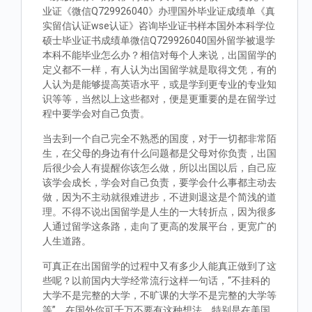
业证《微信Q729926040》办理国外毕业证成绩单《真
实留信认证wse认证》咨询毕业证书样本国外本科学位
硕士毕业证书成绩单微信Q729926040国外留学被退学
本科不能毕业怎么办？相信对每个人来说，出国留学的
定义都不一样，有人认为出国留学就是取得文凭，有的
人认为是能够提高英语水平，或是学到更专业的专业知
识等等，当然以上这些都对，便是更重要的是在留学过
程中要学会对自己负责。
当去到一个自己完全不熟悉的国度，对于一切都非常陌
生，在父母的身边有什么问题都是父母对你负责，出国
后很少会人有提醒你该怎么做，所以出国以后，自己应
该学会成长，学会对自己负责，要学会什么事都主动去
做，因为不主动就很难进步，不进则退这是个简浅的道
理。不得不说出国留学是人生的一大转折点，因为很多
人通过留学这条路，走向了更高的发展平台，更宽广的
人生道路。
可真正在出国留学的过程中又有多少人能真正做到了这
些呢？以前国内大学经常流行这样一句话，“不挂科的
大学不是完整的大学，不旷课的大学不是完整的大学等
等”。在国外你可千万不要有这种想法，特别是在美国