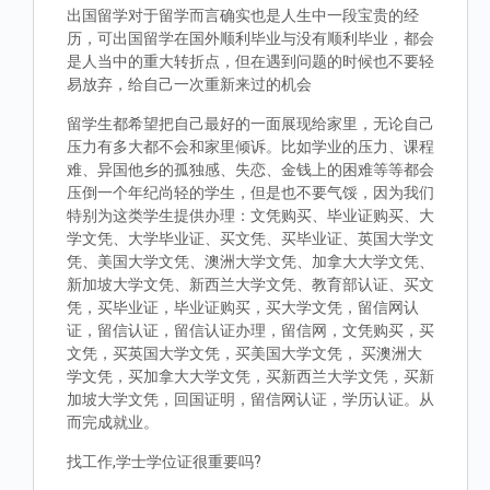
出国留学对于留学而言确实也是人生中一段宝贵的经
历，可出国留学在国外顺利毕业与没有顺利毕业，都会
是人当中的重大转折点，但在遇到问题的时候也不要轻
易放弃，给自己一次重新来过的机会
留学生都希望把自己最好的一面展现给家里，无论自己
压力有多大都不会和家里倾诉。比如学业的压力、课程
难、异国他乡的孤独感、失恋、金钱上的困难等等都会
压倒一个年纪尚轻的学生，但是也不要气馁，因为我们
特别为这类学生提供办理：文凭购买、毕业证购买、大
学文凭、大学毕业证、买文凭、买毕业证、英国大学文
凭、美国大学文凭、澳洲大学文凭、加拿大大学文凭、
新加坡大学文凭、新西兰大学文凭、教育部认证、买文
凭，买毕业证，毕业证购买，买大学文凭，留信网认
证，留信认证，留信认证办理，留信网，文凭购买，买
文凭，买英国大学文凭，买美国大学文凭， 买澳洲大
学文凭，买加拿大大学文凭，买新西兰大学文凭，买新
加坡大学文凭，回国证明，留信网认证，学历认证。从
而完成就业。
找工作,学士学位证很重要吗?