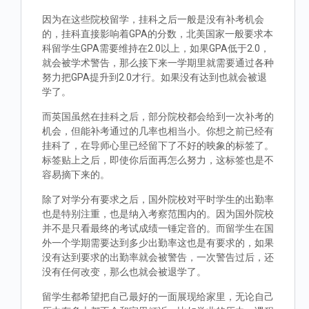
因为在这些院校留学，挂科之后一般是没有补考机会
的，挂科直接影响着GPA的分数，北美国家一般要求本
科留学生GPA需要维持在2.0以上，如果GPA低于2.0，
就会被学术警告，那么接下来一学期里就需要通过各种
努力把GPA提升到2.0才行。如果没有达到也就会被退
学了。
而英国虽然在挂科之后，部分院校都会给到一次补考的
机会，但能补考通过的几率也相当小。你想之前已经有
挂科了，在导师心里已经留下了不好的映象的标签了。
标签贴上之后，即使你后面再怎么努力，这标签也是不
容易摘下来的。
除了对学分有要求之后，国外院校对平时学生的出勤率
也是特别注重，也是纳入考察范围内的。因为国外院校
并不是只看最终的考试成绩一锤定音的。而留学生在国
外一个学期需要达到多少出勤率这也是有要求的，如果
没有达到要求的出勤率就会被警告，一次警告过后，还
没有任何改变，那么也就会被退学了。
留学生都希望把自己最好的一面展现给家里，无论自己