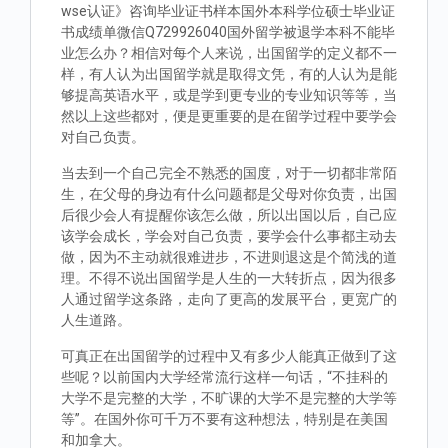
wse认证》咨询毕业证书样本国外本科学位硕士毕业证
书成绩单微信Q729926040国外留学被退学本科不能毕
业怎么办？相信对每个人来说，出国留学的定义都不一
样，有人认为出国留学就是取得文凭，有的人认为是能
够提高英语水平，或是学到更专业的专业知识等等，当
然以上这些都对，便是更重要的是在留学过程中要学会
对自己负责。
当去到一个自己完全不熟悉的国度，对于一切都非常陌
生，在父母的身边有什么问题都是父母对你负责，出国
后很少会人有提醒你该怎么做，所以出国以后，自己应
该学会成长，学会对自己负责，要学会什么事都主动去
做，因为不主动就很难进步，不进则退这是个简浅的道
理。不得不说出国留学是人生的一大转折点，因为很多
人通过留学这条路，走向了更高的发展平台，更宽广的
人生道路。
可真正在出国留学的过程中又有多少人能真正做到了这
些呢？以前国内大学经常流行这样一句话，“不挂科的
大学不是完整的大学，不旷课的大学不是完整的大学等
等”。在国外你可千万不要有这种想法，特别是在美国
和加拿大。