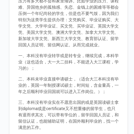
压力有多大都不会和家里倾诉。比如学业的压力、课程
难、异国他乡的孤独感、失恋、金钱上的困难等等都会
压倒一个年纪尚轻的学生，但是也不要气馁，因为我们
特别为这类学生提供办理：文凭购买、毕业证购买、大
学文凭、大学毕业证、买文凭、买毕业证、英国大学文
凭、美国大学文凭、澳洲大学文凭、加拿大大学文凭、
新加坡大学文凭、新西兰大学文凭、教育部认证、留学
回国人员证明、留信网认证。从而完成就业。
一、本科没有毕业转学或是转专业，继续完成，本科学
业（这也适合，大一大二挂科，不能进入大三课程，学
习的）；
二、本科未毕业直接申请硕士，（适合大三本科没有毕
业的，英国一年制授课试硕士，时间短，含金量高，一
年之后顺利毕业回国就可以进入工作岗位。）；
三、本科没有毕业实在不愿意出国的或是英国读硕士拿
到diploma或是certificate又不想重修的留学生，也只
有退而求其次，可以带有学位的，留学回国人员证，和
留信认证，也能辅助证明，在国外顺利毕业的，找一个
满意的工作。