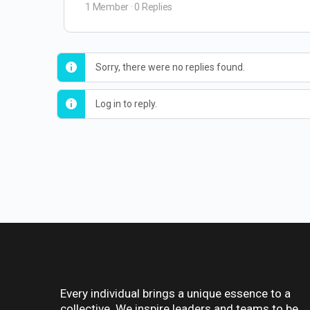
1 Member
·
0 Replies
Sorry, there were no replies found.
Log in to reply.
Every individual brings a unique essence to a
collective. We inspire leaders and teams to be