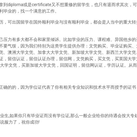
iploma或是certificate又不想重修的留学生，也只有退而求其次
利毕业的，找一个满意的工作。
历，可出国留学在国外顺利毕业与没有顺利毕业，都会是人当中的重大转
己压力有多大都不会和家里倾诉。比如学业的压力、课程难、异国他乡的
不要气馁，因为我们特别为这类学生提供办理：文凭购买、毕业证购买、
凭、澳洲大学文凭、加拿大大学文凭、新加坡大学文凭、新西兰大学文凭
证，留信认证，留信认证办理，留信网，文凭购买，买文凭，买英国大学
兰大学文凭，买新加坡大学文凭，回国证明，留信网认证，学历认证。从
正确的的，因为学位证代表了你有相关专业知识和技术水平而授予的证书
业生,如果你只有毕业证而没有学位证,那么一般企业给你的待遇会按大专处
说服力了，祝你成功!