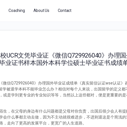
s
Coaching
About Us
Contact
UCR文凭毕业证《微信Q729926040》办理
询毕业证书样本国外本科学位硕士毕业证书成绩
微信Q729926040》办理国外毕业证成绩单《真实留信认证wse认证
0国外留学被退学本科不能毕业怎么办？相信对每个人来说，出国留学的定义
，或是学到更专业的专业知识等等，当然以上这些都对，便是更重要的是
陌生，在父母的身边有什么问题都是父母对你负责，出国后很少会人有提
学会什么事都主动去做，因为不主动就很难进步，不进则退这是个简浅的
路，走向了更高的发展平台，更宽广的人生道路。