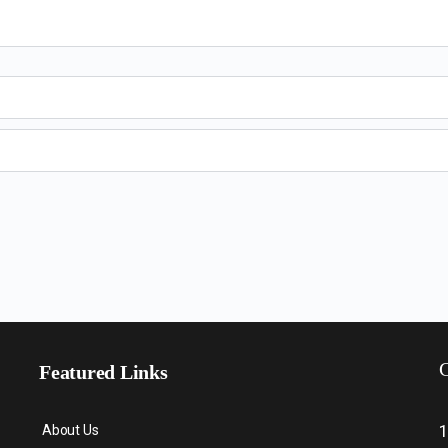
C
Featured Links
About Us