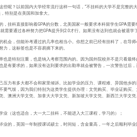
这些呢？以前国内大学经常流行这样一句话，“不挂科的大学不是完整的
法，特别是在美国和加拿大。
，挂科直接影响着GPA的分数，北美国家一般要求本科留学生GPA需要维
里就需要通过各种努力把GPA提升到2.0才行。如果没有达到也就会被退学
的机会，但能补考通过的几率也相当小。你想之前已经有挂科了，在导师
努力，这标签也是不容易摘下来的。
率也是特别注重，也是纳入考察范围内的。因为国外院校并不是只看最终
也是有要求的，如果没有达到要求的出勤率就会被警告，一次警告过后，
己压力有多大都不会和家里倾诉。比如学业的压力、课程难、异国他乡的
不要气馁，因为我们特别为这类学生提供办理：文凭购买、毕业证购买、
凭、澳洲大学文凭、加拿大大学文凭、新加坡大学文凭、新西兰大学文凭
学业（这也适合，大一大二挂科，不能进入大三课程，学习的）；
毕业的，英国一年制授课试硕士，时间短，含金量高，一年之后顺利毕业