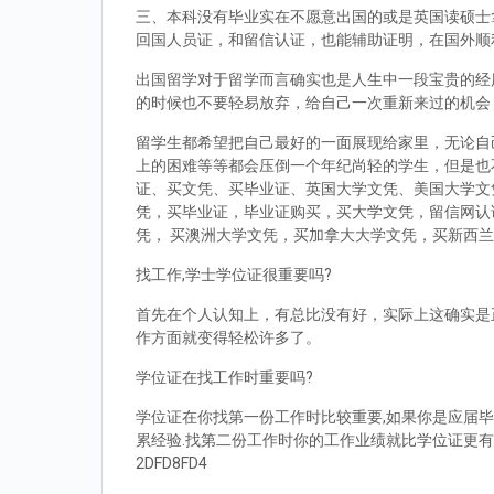
三、本科没有毕业实在不愿意出国的或是英国读硕士拿到d
回国人员证，和留信认证，也能辅助证明，在国外顺
出国留学对于留学而言确实也是人生中一段宝贵的经
的时候也不要轻易放弃，给自己一次重新来过的机会
留学生都希望把自己最好的一面展现给家里，无论自
上的困难等等都会压倒一个年纪尚轻的学生，但是也
证、买文凭、买毕业证、英国大学文凭、美国大学文
凭，买毕业证，毕业证购买，买大学文凭，留信网认
凭， 买澳洲大学文凭，买加拿大大学文凭，买新西
找工作,学士学位证很重要吗?
首先在个人认知上，有总比没有好，实际上这确实是
作方面就变得轻松许多了。
学位证在找工作时重要吗?
学位证在你找第一份工作时比较重要,如果你是应届毕
累经验.找第二份工作时你的工作业绩就比学位证更有
2DFD8FD4