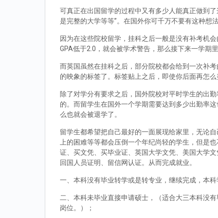
可真正在出国留学的过程中又有多少人能真正做到了
是完整的大学等等”。在国外你可千万不要有这种想
因为在这些院校留学，挂科之后一般是没有补考机会的
GPA低于2.0，就会被学术警告，那么接下来一学期
而英国虽然在挂科之后，部分院校都会给到一次补考
的映象的标签了。标签贴上之后，即使你后面再怎么
除了对学分有要求之后，国外院校对平时学生的出勤
的。而留学生在国外一个学期需要达到多少出勤率这
么也就会被退学了。
留学生都希望把自己最好的一面展现给家里，无论自
上的困难等等都会压倒一个年纪尚轻的学生，但是也
证、买文凭、买毕业证、英国大学文凭、美国大学文
回国人员证明、留信网认证。从而完成就业。
一、本科没有毕业转学或是转专业，继续完成，本科
二、本科未毕业直接申请硕士，（适合大三本科没有
岗位。）；