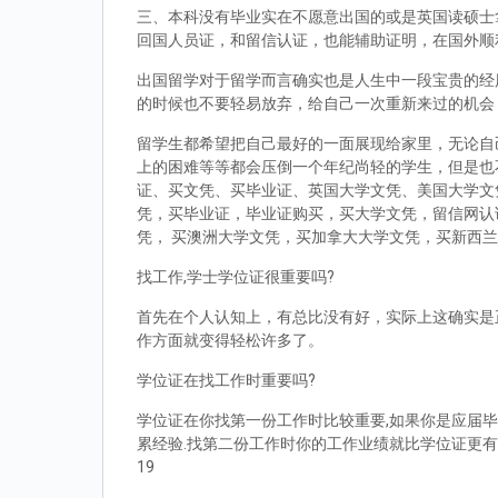
三、本科没有毕业实在不愿意出国的或是英国读硕士拿到d
回国人员证，和留信认证，也能辅助证明，在国外顺
出国留学对于留学而言确实也是人生中一段宝贵的经
的时候也不要轻易放弃，给自己一次重新来过的机会
留学生都希望把自己最好的一面展现给家里，无论自
上的困难等等都会压倒一个年纪尚轻的学生，但是也
证、买文凭、买毕业证、英国大学文凭、美国大学文
凭，买毕业证，毕业证购买，买大学文凭，留信网认
凭， 买澳洲大学文凭，买加拿大大学文凭，买新西
找工作,学士学位证很重要吗?
首先在个人认知上，有总比没有好，实际上这确实是
作方面就变得轻松许多了。
学位证在找工作时重要吗?
学位证在你找第一份工作时比较重要,如果你是应届毕
累经验.找第二份工作时你的工作业绩就比学位证更有
19