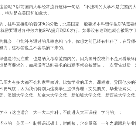
这些呢？以前国内大学经常流行这样一句话，“不挂科的大学不是完整的
法，特别是在美国和加拿大。
，挂科直接影响着GPA的分数，北美国家一般要求本科留学生GPA需要维
里就需要通过各种努力把GPA提升到2.0才行。如果没有达到也就会被退学
的机会，但能补考通过的几率也相当小。你想之前已经有挂科了，在导师
努力，这标签也是不容易摘下来的。
率也是特别注重，也是纳入考察范围内的。因为国外院校并不是只看最终
也是有要求的，如果没有达到要求的出勤率就会被警告，一次警告过后，
己压力有多大都不会和家里倾诉。比如学业的压力、课程难、异国他乡的
不要气馁，因为我们特别为这类学生提供办理：文凭购买、毕业证购买、
凭、澳洲大学文凭、加拿大大学文凭、新加坡大学文凭、新西兰大学文凭
学业（这也适合，大一大二挂科，不能进入大三课程，学习的）；
毕业的，英国一年制授课试硕士，时间短，含金量高，一年之后顺利毕业