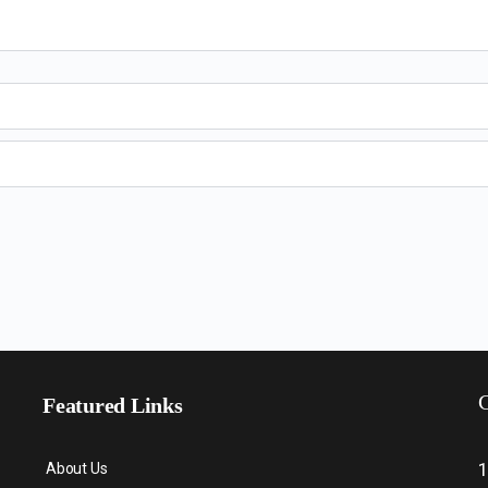
C
Featured Links
About Us