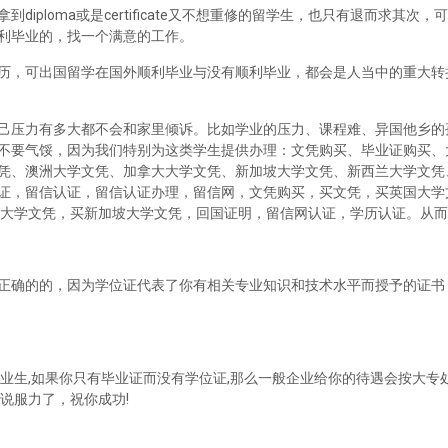
iploma或是certificate又不想重修的留学生，也只有退而求其次
利毕业的，找一个满意的工作。
历，可出国留学在国外顺利毕业与没有顺利毕业，都会是人当中的重大转
己压力有多大都不会和家里倾诉。比如学业的压力、课程难、异国他乡的
不要气馁，因为我们特别为这类学生提供办理：文凭购买、毕业证购买、
凭、澳洲大学文凭、加拿大大学文凭、新加坡大学文凭、新西兰大学文凭
证，留信认证，留信认证办理，留信网，文凭购买，买文凭，买英国大学
兰大学文凭，买新加坡大学文凭，回国证明，留信网认证，学历认证。从
正确的的，因为学位证代表了你有相关专业知识和技术水平而授予的证书
业生,如果你只有毕业证而没有学位证,那么一般企业给你的待遇会按大专处
说服力了，祝你成功!