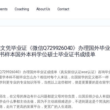
ents
Coaching
About Us
Contact
凭毕业证《微信Q729926040》办理国外毕
证书样本国外本科学位硕士毕业证书成绩单
29926040》办理国外毕业证成绩单《真实留信认证wse认证》咨询
留学被退学本科不能毕业怎么办？相信对每个人来说，出国留学的定义都不一
学到更专业的专业知识等等，当然以上这些都对，便是更重要的是在留学
陌生，在父母的身边有什么问题都是父母对你负责，出国后很少会人有提
学会什么事都主动去做，因为不主动就很难进步，不进则退这是个简浅的
路，走向了更高的发展平台，更宽广的人生道路。