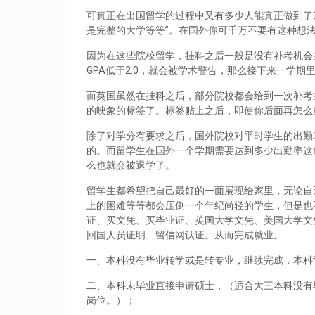
可真正在出国留学的过程中又有多少人能真正做到了
是完整的大学等等”。在国外你可千万不要有这种想
因为在这些院校留学，挂科之后一般是没有补考机会的
GPA低于2.0，就会被学术警告，那么接下来一学期
而英国虽然在挂科之后，部分院校都会给到一次补考
的映象的标签了。标签贴上之后，即使你后面再怎么
除了对学分有要求之后，国外院校对平时学生的出勤
的。而留学生在国外一个学期需要达到多少出勤率这
么也就会被退学了。
留学生都希望把自己最好的一面展现给家里，无论自
上的困难等等都会压倒一个年纪尚轻的学生，但是也
证、买文凭、买毕业证、英国大学文凭、美国大学文
回国人员证明、留信网认证。从而完成就业。
一、本科没有毕业转学或是转专业，继续完成，本科
二、本科未毕业直接申请硕士，（适合大三本科没有
岗位。）；