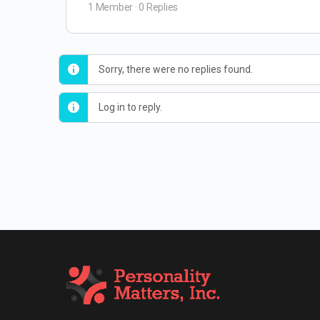
1 Member
·
0 Replies
Sorry, there were no replies found.
Log in to reply.