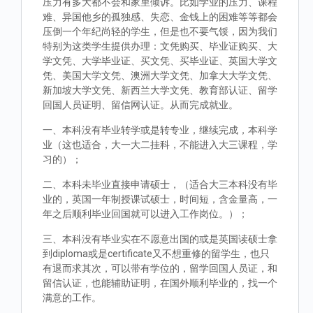
压力有多大都不会和家里倾诉。比如学业的压力、课程
难、异国他乡的孤独感、失恋、金钱上的困难等等都会
压倒一个年纪尚轻的学生，但是也不要气馁，因为我们
特别为这类学生提供办理：文凭购买、毕业证购买、大
学文凭、大学毕业证、买文凭、买毕业证、英国大学文
凭、美国大学文凭、澳洲大学文凭、加拿大大学文凭、
新加坡大学文凭、新西兰大学文凭、教育部认证、留学
回国人员证明、留信网认证。从而完成就业。
一、本科没有毕业转学或是转专业，继续完成，本科学
业（这也适合，大一大二挂科，不能进入大三课程，学
习的）；
二、本科未毕业直接申请硕士，（适合大三本科没有毕
业的，英国一年制授课试硕士，时间短，含金量高，一
年之后顺利毕业回国就可以进入工作岗位。）；
三、本科没有毕业实在不愿意出国的或是英国读硕士拿
到diploma或是certificate又不想重修的留学生，也只
有退而求其次，可以带有学位的，留学回国人员证，和
留信认证，也能辅助证明，在国外顺利毕业的，找一个
满意的工作。