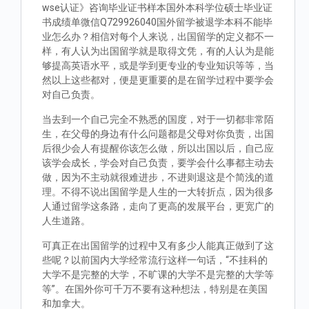
wse认证》咨询毕业证书样本国外本科学位硕士毕业证
书成绩单微信Q729926040国外留学被退学本科不能毕
业怎么办？相信对每个人来说，出国留学的定义都不一
样，有人认为出国留学就是取得文凭，有的人认为是能
够提高英语水平，或是学到更专业的专业知识等等，当
然以上这些都对，便是更重要的是在留学过程中要学会
对自己负责。
当去到一个自己完全不熟悉的国度，对于一切都非常陌
生，在父母的身边有什么问题都是父母对你负责，出国
后很少会人有提醒你该怎么做，所以出国以后，自己应
该学会成长，学会对自己负责，要学会什么事都主动去
做，因为不主动就很难进步，不进则退这是个简浅的道
理。不得不说出国留学是人生的一大转折点，因为很多
人通过留学这条路，走向了更高的发展平台，更宽广的
人生道路。
可真正在出国留学的过程中又有多少人能真正做到了这
些呢？以前国内大学经常流行这样一句话，“不挂科的
大学不是完整的大学，不旷课的大学不是完整的大学等
等”。在国外你可千万不要有这种想法，特别是在美国
和加拿大。