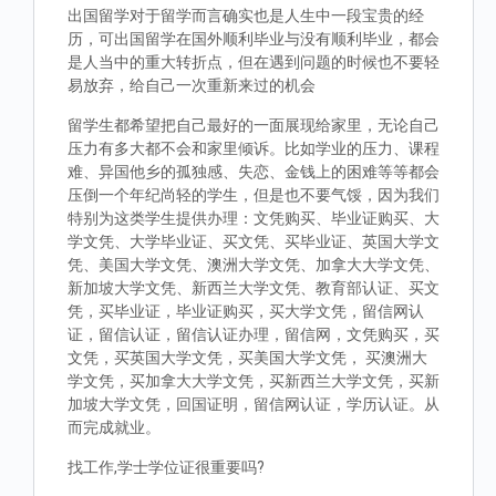
出国留学对于留学而言确实也是人生中一段宝贵的经
历，可出国留学在国外顺利毕业与没有顺利毕业，都会
是人当中的重大转折点，但在遇到问题的时候也不要轻
易放弃，给自己一次重新来过的机会
留学生都希望把自己最好的一面展现给家里，无论自己
压力有多大都不会和家里倾诉。比如学业的压力、课程
难、异国他乡的孤独感、失恋、金钱上的困难等等都会
压倒一个年纪尚轻的学生，但是也不要气馁，因为我们
特别为这类学生提供办理：文凭购买、毕业证购买、大
学文凭、大学毕业证、买文凭、买毕业证、英国大学文
凭、美国大学文凭、澳洲大学文凭、加拿大大学文凭、
新加坡大学文凭、新西兰大学文凭、教育部认证、买文
凭，买毕业证，毕业证购买，买大学文凭，留信网认
证，留信认证，留信认证办理，留信网，文凭购买，买
文凭，买英国大学文凭，买美国大学文凭， 买澳洲大
学文凭，买加拿大大学文凭，买新西兰大学文凭，买新
加坡大学文凭，回国证明，留信网认证，学历认证。从
而完成就业。
找工作,学士学位证很重要吗?