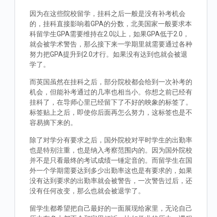
因为在这些院校留学，挂科之后一般是没有补考机会
的，挂科直接影响着GPA的分数，北美国家一般要求本
科留学生GPA需要维持在2.0以上，如果GPA低于2.0，
就会被学术警告，那么接下来一学期里就需要通过各种
努力把GPA提升到2.0才行。如果没有达到也就会被退
学了。
而英国虽然在挂科之后，部分院校都会给到一次补考的
机会，但能补考通过的几率也相当小。你想之前已经有
挂科了，在导师心里已经留下了不好的映象的标签了。
标签贴上之后，即使你后面再怎么努力，这标签也是不
容易摘下来的。
除了对学分有要求之后，国外院校对平时学生的出勤率
也是特别注重，也是纳入考察范围内的。因为国外院校
并不是只看最终的考试成绩一锤定音的。而留学生在国
外一个学期需要达到多少出勤率这也是有要求的，如果
没有达到要求的出勤率就会被警告，一次警告过后，还
没有任何改变，那么也就会被退学了。
留学生都希望把自己最好的一面展现给家里，无论自己