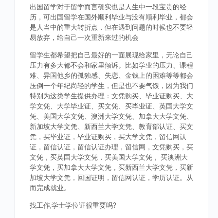
出国留学对于留学而言确实也是人生中一段宝贵的经
历，可出国留学在国外顺利毕业与没有顺利毕业，都会
是人当中的重大转折点，但在遇到问题的时候也不要轻
易放弃，给自己一次重新来过的机会
留学生都希望把自己最好的一面展现给家里，无论自己
压力有多大都不会和家里倾诉。比如学业的压力、课程
难、异国他乡的孤独感、失恋、金钱上的困难等等都会
压倒一个年纪尚轻的学生，但是也不要气馁，因为我们
特别为这类学生提供办理：文凭购买、毕业证购买、大
学文凭、大学毕业证、买文凭、买毕业证、英国大学文
凭、美国大学文凭、澳洲大学文凭、加拿大大学文凭、
新加坡大学文凭、新西兰大学文凭、教育部认证、买文
凭，买毕业证，毕业证购买，买大学文凭，留信网认
证，留信认证，留信认证办理，留信网，文凭购买，买
文凭，买英国大学文凭，买美国大学文凭， 买澳洲大
学文凭，买加拿大大学文凭，买新西兰大学文凭，买新
加坡大学文凭，回国证明，留信网认证，学历认证。从
而完成就业。
找工作,学士学位证很重要吗?