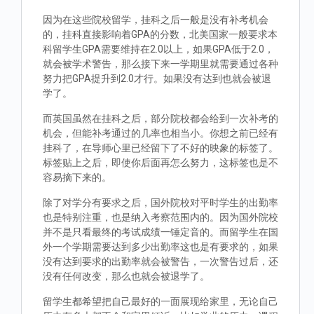
因为在这些院校留学，挂科之后一般是没有补考机会
的，挂科直接影响着GPA的分数，北美国家一般要求本
科留学生GPA需要维持在2.0以上，如果GPA低于2.0，
就会被学术警告，那么接下来一学期里就需要通过各种
努力把GPA提升到2.0才行。如果没有达到也就会被退
学了。
而英国虽然在挂科之后，部分院校都会给到一次补考的
机会，但能补考通过的几率也相当小。你想之前已经有
挂科了，在导师心里已经留下了不好的映象的标签了。
标签贴上之后，即使你后面再怎么努力，这标签也是不
容易摘下来的。
除了对学分有要求之后，国外院校对平时学生的出勤率
也是特别注重，也是纳入考察范围内的。因为国外院校
并不是只看最终的考试成绩一锤定音的。而留学生在国
外一个学期需要达到多少出勤率这也是有要求的，如果
没有达到要求的出勤率就会被警告，一次警告过后，还
没有任何改变，那么也就会被退学了。
留学生都希望把自己最好的一面展现给家里，无论自己