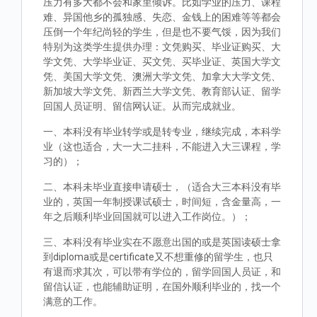
压力有多大都不会和家里倾诉。比如学业的压力、课程
难、异国他乡的孤独感、失恋、金钱上的困难等等都会
压倒一个年纪尚轻的学生，但是也不要气馁，因为我们
特别为这类学生提供办理：文凭购买、毕业证购买、大
学文凭、大学毕业证、买文凭、买毕业证、英国大学文
凭、美国大学文凭、澳洲大学文凭、加拿大大学文凭、
新加坡大学文凭、新西兰大学文凭、教育部认证、留学
回国人员证明、留信网认证。从而完成就业。
一、本科没有毕业转学或是转专业，继续完成，本科学
业（这也适合，大一大二挂科，不能进入大三课程，学
习的）；
二、本科未毕业直接申请硕士，（适合大三本科没有毕
业的，英国一年制授课试硕士，时间短，含金量高，一
年之后顺利毕业回国就可以进入工作岗位。）；
三、本科没有毕业实在不愿意出国的或是英国读硕士拿
到diploma或是certificate又不想重修的留学生，也只
有退而求其次，可以带有学位的，留学回国人员证，和
留信认证，也能辅助证明，在国外顺利毕业的，找一个
满意的工作。