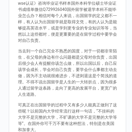
wse认证》咨询毕业证书样本国外本科学位硕士毕业证
书成绩单微信Q729926040国外留学被退学本科不能毕
业怎么办？相信对每个人来说，出国留学的定义都不一
样，有人认为出国留学就是取得文凭，有的人认为是能
够提高英语水平，或是学到更专业的专业知识等等，当
然以上这些都对，便是更重要的是在留学过程中要学会
对自己负责。
当去到一个自己完全不熟悉的国度，对于一切都非常陌
生，在父母的身边有什么问题都是父母对你负责，出国
后很少会人有提醒你该怎么做，所以出国以后，自己应
该学会成长，学会对自己负责，要学会什么事都主动去
做，因为不主动就很难进步，不进则退这是个简浅的道
理。不得不说出国留学是人生的一大转折点，因为很多
人通过留学这条路，走向了更高的发展平台，更宽广的
人生道路。
可真正在出国留学的过程中又有多少人能真正做到了这
些呢？以前国内大学经常流行这样一句话，“不挂科的
大学不是完整的大学，不旷课的大学不是完整的大学等
等”。在国外你可千万不要有这种想法，特别是在美国
和加拿大。