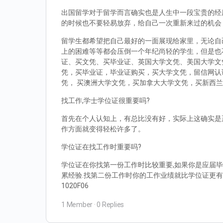
出国留学对于留学而言确实也是人生中一段宝贵的经
的时候也不要轻易放弃，给自己一次重新来过的机会
留学生都希望把自己最好的一面展现给家里，无论自
上的困难等等都会压倒一个年纪尚轻的学生，但是也
证、买文凭、买毕业证、英国大学文凭、美国大学文
凭，买毕业证，毕业证购买，买大学文凭，留信网认
凭， 买澳洲大学文凭，买加拿大大学文凭，买新西
找工作,学士学位证很重要吗?
首先在个人认知上，有总比没有好，实际上这确实是
作方面就变得轻松许多了。
学位证在找工作时重要吗?
学位证在你找第一份工作时比较重要,如果你是应届毕
累经验.找第二份工作时你的工作业绩就比学位证更有
1020F06
1 Member
·
0 Replies