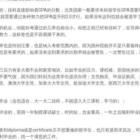
，挂科直接影响着GPA的分数，北美国家一般要求本科留学生GPA需要维
里就需要通过各种努力把GPA提升到2.0才行。如果没有达到也就会被退学
的机会，但能补考通过的几率也相当小。你想之前已经有挂科了，在导师
努力，这标签也是不容易摘下来的。
率也是特别注重，也是纳入考察范围内的。因为国外院校并不是只看最终
也是有要求的，如果没有达到要求的出勤率就会被警告，一次警告过后，
己压力有多大都不会和家里倾诉。比如学业的压力、课程难、异国他乡的
不要气馁，因为我们特别为这类学生提供办理：文凭购买、毕业证购买、
凭、澳洲大学文凭、加拿大大学文凭、新加坡大学文凭、新西兰大学文凭
学业（这也适合，大一大二挂科，不能进入大三课程，学习的）；
毕业的，英国一年制授课试硕士，时间短，含金量高，一年之后顺利毕业
iploma或是certificate又不想重修的留学生，也只有退而求其次
利毕业的，找一个满意的工作。