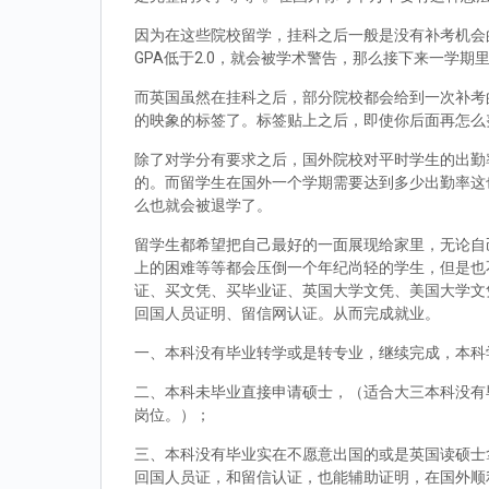
因为在这些院校留学，挂科之后一般是没有补考机会的
GPA低于2.0，就会被学术警告，那么接下来一学期
而英国虽然在挂科之后，部分院校都会给到一次补考
的映象的标签了。标签贴上之后，即使你后面再怎么
除了对学分有要求之后，国外院校对平时学生的出勤
的。而留学生在国外一个学期需要达到多少出勤率这
么也就会被退学了。
留学生都希望把自己最好的一面展现给家里，无论自
上的困难等等都会压倒一个年纪尚轻的学生，但是也
证、买文凭、买毕业证、英国大学文凭、美国大学文
回国人员证明、留信网认证。从而完成就业。
一、本科没有毕业转学或是转专业，继续完成，本科
二、本科未毕业直接申请硕士，（适合大三本科没有
岗位。）；
三、本科没有毕业实在不愿意出国的或是英国读硕士拿到d
回国人员证，和留信认证，也能辅助证明，在国外顺