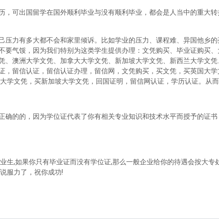
历，可出国留学在国外顺利毕业与没有顺利毕业，都会是人当中的重大转
己压力有多大都不会和家里倾诉。比如学业的压力、课程难、异国他乡的
不要气馁，因为我们特别为这类学生提供办理：文凭购买、毕业证购买、
凭、澳洲大学文凭、加拿大大学文凭、新加坡大学文凭、新西兰大学文凭
证，留信认证，留信认证办理，留信网，文凭购买，买文凭，买英国大学
兰大学文凭，买新加坡大学文凭，回国证明，留信网认证，学历认证。从
正确的的，因为学位证代表了你有相关专业知识和技术水平而授予的证书
业生,如果你只有毕业证而没有学位证,那么一般企业给你的待遇会按大专处
说服力了，祝你成功!