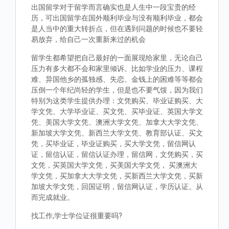
出国留学对于留学而言确实也是人生中一段宝贵的经
历，可出国留学在国外顺利毕业与没有顺利毕业，都会
是人当中的重大转折点，但在遇到问题的时候也不要轻
易放弃，给自己一次重新来过的机会
留学生都希望把自己最好的一面展现给家里，无论自己
压力有多大都不会和家里倾诉。比如学业的压力、课程
难、异国他乡的孤独感、失恋、金钱上的困难等等都会
压倒一个年纪尚轻的学生，但是也不要气馁，因为我们
特别为这类学生提供办理：文凭购买、毕业证购买、大
学文凭、大学毕业证、买文凭、买毕业证、英国大学文
凭、美国大学文凭、澳洲大学文凭、加拿大大学文凭、
新加坡大学文凭、新西兰大学文凭、教育部认证、买文
凭，买毕业证，毕业证购买，买大学文凭，留信网认
证，留信认证，留信认证办理，留信网，文凭购买，买
文凭，买英国大学文凭，买美国大学文凭， 买澳洲大
学文凭，买加拿大大学文凭，买新西兰大学文凭，买新
加坡大学文凭，回国证明，留信网认证，学历认证。从
而完成就业。
找工作,学士学位证很重要吗?