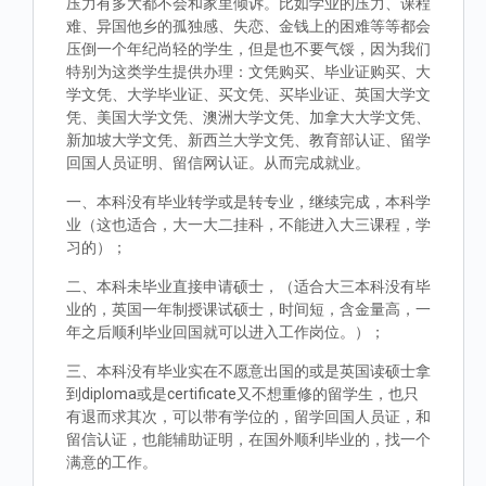
压力有多大都不会和家里倾诉。比如学业的压力、课程
难、异国他乡的孤独感、失恋、金钱上的困难等等都会
压倒一个年纪尚轻的学生，但是也不要气馁，因为我们
特别为这类学生提供办理：文凭购买、毕业证购买、大
学文凭、大学毕业证、买文凭、买毕业证、英国大学文
凭、美国大学文凭、澳洲大学文凭、加拿大大学文凭、
新加坡大学文凭、新西兰大学文凭、教育部认证、留学
回国人员证明、留信网认证。从而完成就业。
一、本科没有毕业转学或是转专业，继续完成，本科学
业（这也适合，大一大二挂科，不能进入大三课程，学
习的）；
二、本科未毕业直接申请硕士，（适合大三本科没有毕
业的，英国一年制授课试硕士，时间短，含金量高，一
年之后顺利毕业回国就可以进入工作岗位。）；
三、本科没有毕业实在不愿意出国的或是英国读硕士拿
到diploma或是certificate又不想重修的留学生，也只
有退而求其次，可以带有学位的，留学回国人员证，和
留信认证，也能辅助证明，在国外顺利毕业的，找一个
满意的工作。