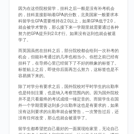
因为在这些院校留学，挂科之后一般是没有补考机会
的，挂科直接影响着GPA的分数，北美国家一般要求本
科留学生GPA需要维持在2.0以上，如果GPA低于2.0，
就会被学术警告，那么接下来一学期里就需要通过各种
努力把GPA提升到2.0才行。如果没有达到也就会被退
学了。
而英国虽然在挂科之后，部分院校都会给到一次补考的
机会，但能补考通过的几率也相当小。你想之前已经有
挂科了，在导师心里已经留下了不好的映象的标签了。
标签贴上之后，即使你后面再怎么努力，这标签也是不
容易摘下来的。
除了对学分有要求之后，国外院校对平时学生的出勤率
也是特别注重，也是纳入考察范围内的。因为国外院校
并不是只看最终的考试成绩一锤定音的。而留学生在国
外一个学期需要达到多少出勤率这也是有要求的，如果
没有达到要求的出勤率就会被警告，一次警告过后，还
没有任何改变，那么也就会被退学了。
留学生都希望把自己最好的一面展现给家里，无论自己