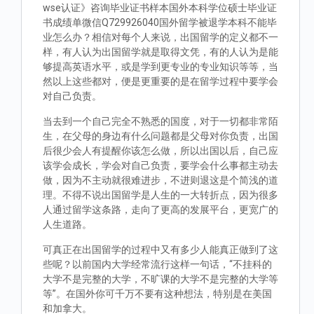
wse认证》咨询毕业证书样本国外本科学位硕士毕业证
书成绩单微信Q729926040国外留学被退学本科不能毕
业怎么办？相信对每个人来说，出国留学的定义都不一
样，有人认为出国留学就是取得文凭，有的人认为是能
够提高英语水平，或是学到更专业的专业知识等等，当
然以上这些都对，便是更重要的是在留学过程中要学会
对自己负责。
当去到一个自己完全不熟悉的国度，对于一切都非常陌
生，在父母的身边有什么问题都是父母对你负责，出国
后很少会人有提醒你该怎么做，所以出国以后，自己应
该学会成长，学会对自己负责，要学会什么事都主动去
做，因为不主动就很难进步，不进则退这是个简浅的道
理。不得不说出国留学是人生的一大转折点，因为很多
人通过留学这条路，走向了更高的发展平台，更宽广的
人生道路。
可真正在出国留学的过程中又有多少人能真正做到了这
些呢？以前国内大学经常流行这样一句话，“不挂科的
大学不是完整的大学，不旷课的大学不是完整的大学等
等”。在国外你可千万不要有这种想法，特别是在美国
和加拿大。