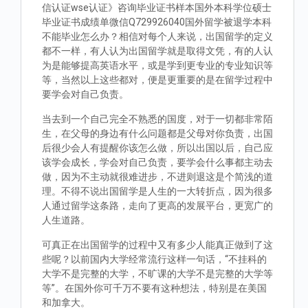
信认证wse认证》咨询毕业证书样本国外本科学位硕士
毕业证书成绩单微信Q729926040国外留学被退学本科
不能毕业怎么办？相信对每个人来说，出国留学的定义
都不一样，有人认为出国留学就是取得文凭，有的人认
为是能够提高英语水平，或是学到更专业的专业知识等
等，当然以上这些都对，便是更重要的是在留学过程中
要学会对自己负责。
当去到一个自己完全不熟悉的国度，对于一切都非常陌
生，在父母的身边有什么问题都是父母对你负责，出国
后很少会人有提醒你该怎么做，所以出国以后，自己应
该学会成长，学会对自己负责，要学会什么事都主动去
做，因为不主动就很难进步，不进则退这是个简浅的道
理。不得不说出国留学是人生的一大转折点，因为很多
人通过留学这条路，走向了更高的发展平台，更宽广的
人生道路。
可真正在出国留学的过程中又有多少人能真正做到了这
些呢？以前国内大学经常流行这样一句话，“不挂科的
大学不是完整的大学，不旷课的大学不是完整的大学等
等”。在国外你可千万不要有这种想法，特别是在美国
和加拿大。