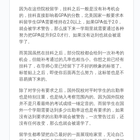
因为在这些院校留学，挂科之后一般是没有补考机会
的，挂科直接影响着GPA的分数，北美国家一般要求本
科留学生GPA需要维持在2.0以上，如果GPA低于2.0，
就会被学术警告，那么接下来一学期里就需要通过各种
努力把GPA提升到2.0才行。如果没有达到也就会被退
学了。
而英国虽然在挂科之后，部分院校都会给到一次补考的
机会，但能补考通过的几率也相当小。你想之前已经有
挂科了，在导师心里已经留下了不好的映象的标签了。
标签贴上之后，即使你后面再怎么努力，这标签也是不
容易摘下来的。
除了对学分有要求之后，国外院校对平时学生的出勤率
也是特别注重，也是纳入考察范围内的。因为国外院校
并不是只看最终的考试成绩一锤定音的。而留学生在国
外一个学期需要达到多少出勤率这也是有要求的，如果
没有达到要求的出勤率就会被警告，一次警告过后，还
没有任何改变，那么也就会被退学了。
留学生都希望把自己最好的一面展现给家里，无论自己