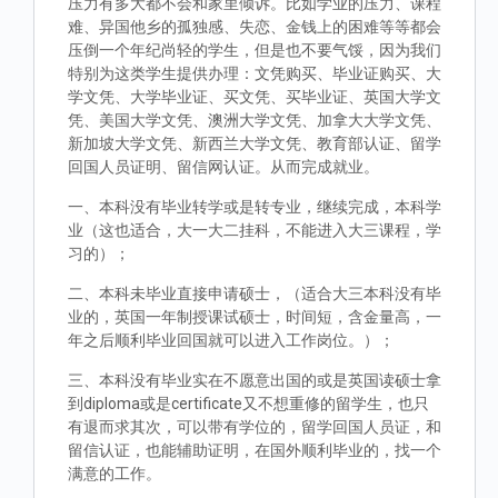
压力有多大都不会和家里倾诉。比如学业的压力、课程
难、异国他乡的孤独感、失恋、金钱上的困难等等都会
压倒一个年纪尚轻的学生，但是也不要气馁，因为我们
特别为这类学生提供办理：文凭购买、毕业证购买、大
学文凭、大学毕业证、买文凭、买毕业证、英国大学文
凭、美国大学文凭、澳洲大学文凭、加拿大大学文凭、
新加坡大学文凭、新西兰大学文凭、教育部认证、留学
回国人员证明、留信网认证。从而完成就业。
一、本科没有毕业转学或是转专业，继续完成，本科学
业（这也适合，大一大二挂科，不能进入大三课程，学
习的）；
二、本科未毕业直接申请硕士，（适合大三本科没有毕
业的，英国一年制授课试硕士，时间短，含金量高，一
年之后顺利毕业回国就可以进入工作岗位。）；
三、本科没有毕业实在不愿意出国的或是英国读硕士拿
到diploma或是certificate又不想重修的留学生，也只
有退而求其次，可以带有学位的，留学回国人员证，和
留信认证，也能辅助证明，在国外顺利毕业的，找一个
满意的工作。