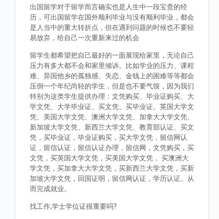
出国留学对于留学而言确实也是人生中一段宝贵的经
历，可出国留学在国外顺利毕业与没有顺利毕业，都会
是人当中的重大转折点，但在遇到问题的时候也不要轻
易放弃，给自己一次重新来过的机会
留学生都希望把自己最好的一面展现给家里，无论自己
压力有多大都不会和家里倾诉。比如学业的压力、课程
难、异国他乡的孤独感、失恋、金钱上的困难等等都会
压倒一个年纪尚轻的学生，但是也不要气馁，因为我们
特别为这类学生提供办理：文凭购买、毕业证购买、大
学文凭、大学毕业证、买文凭、买毕业证、英国大学文
凭、美国大学文凭、澳洲大学文凭、加拿大大学文凭、
新加坡大学文凭、新西兰大学文凭、教育部认证、买文
凭，买毕业证，毕业证购买，买大学文凭，留信网认
证，留信认证，留信认证办理，留信网，文凭购买，买
文凭，买英国大学文凭，买美国大学文凭， 买澳洲大
学文凭，买加拿大大学文凭，买新西兰大学文凭，买新
加坡大学文凭，回国证明，留信网认证，学历认证。从
而完成就业。
找工作,学士学位证很重要吗?