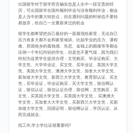
出国留学对于留学而言确实也是人生中一段宝贵的经
历，可出国留学在国外顺利毕业与没有顺利毕业，都会
是人当中的重大转折点，但在遇到问题的时候也不要轻
易放弃，给自己一次重新来过的机会
留学生都希望把自己最好的一面展现给家里，无论自己
压力有多大都不会和家里倾诉。比如学业的压力、课程
难、异国他乡的孤独感、失恋、金钱上的困难等等都会
压倒一个年纪尚轻的学生，但是也不要气馁，因为我们
特别为这类学生提供办理：文凭购买、毕业证购买、大
学文凭、大学毕业证、买文凭、买毕业证、英国大学文
凭、美国大学文凭、澳洲大学文凭、加拿大大学文凭、
新加坡大学文凭、新西兰大学文凭、教育部认证、买文
凭，买毕业证，毕业证购买，买大学文凭，留信网认
证，留信认证，留信认证办理，留信网，文凭购买，买
文凭，买英国大学文凭，买美国大学文凭， 买澳洲大
学文凭，买加拿大大学文凭，买新西兰大学文凭，买新
加坡大学文凭，回国证明，留信网认证，学历认证。从
而完成就业。
找工作,学士学位证很重要吗?