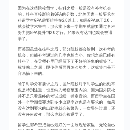
因为在这些院校留学，挂科之后一般是没有补考机会
的，挂科直接影响着GPA的分数，北美国家一般要求本
科留学生GPA需要维持在2.0以上，如果GPA低于2.0，
就会被学术警告，那么接下来一学期里就需要通过各种
努力把GPA提升到2.0才行。如果没有达到也就会被退
学了。
而英国虽然在挂科之后，部分院校都会给到一次补考的
机会，但能补考通过的几率也相当小。你想之前已经有
挂科了，在导师心里已经留下了不好的映象的标签了。
标签贴上之后，即使你后面再怎么努力，这标签也是不
容易摘下来的。
除了对学分有要求之后，国外院校对平时学生的出勤率
也是特别注重，也是纳入考察范围内的。因为国外院校
并不是只看最终的考试成绩一锤定音的。而留学生在国
外一个学期需要达到多少出勤率这也是有要求的，如果
没有达到要求的出勤率就会被警告，一次警告过后，还
没有任何改变，那么也就会被退学了。
留学生都希望把自己最好的一面展现给家里，无论自己