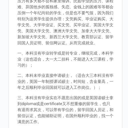
压力有多大都不会和家里倾诉。比如学业的压力、课程
难、异国他乡的孤独感、失恋、金钱上的困难等等都会
压倒一个年纪尚轻的学生，但是也不要气馁，因为我们
特别为这类学生提供办理：文凭购买、毕业证购买、大
学文凭、大学毕业证、买文凭、买毕业证、英国大学文
凭、美国大学文凭、澳洲大学文凭、加拿大大学文凭、
新加坡大学文凭、新西兰大学文凭、教育部认证、留学
回国人员证明、留信网认证。从而完成就业。
一、本科没有毕业转学或是转专业，继续完成，本科学
业（这也适合，大一大二挂科，不能进入大三课程，学
习的）；
二、本科未毕业直接申请硕士，（适合大三本科没有毕
业的，英国一年制授课试硕士，时间短，含金量高，一
年之后顺利毕业回国就可以进入工作岗位。）；
三、本科没有毕业实在不愿意出国的或是英国读硕士拿
到diploma或是certificate又不想重修的留学生，也只
有退而求其次，可以带有学位的，留学回国人员证，和
留信认证，也能辅助证明，在国外顺利毕业的，找一个
满意的工作。