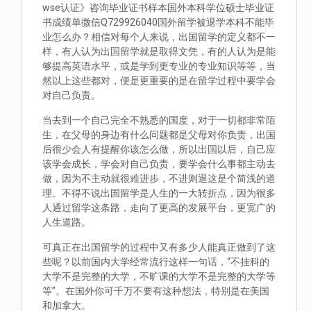
wse认证》咨询毕业证书样本国外本科学位硕士毕业证
书成绩单微信Q729926040国外留学被退学本科不能毕
业怎么办？相信对每个人来说，出国留学的定义都不一
样，有人认为出国留学就是取得文凭，有的人认为是能
够提高英语水平，或是学到更专业的专业知识等等，当
然以上这些都对，便是更重要的是在留学过程中要学会
对自己负责。
当去到一个自己完全不熟悉的国度，对于一切都非常陌
生，在父母的身边有什么问题都是父母对你负责，出国
后很少会人有提醒你该怎么做，所以出国以后，自己应
该学会成长，学会对自己负责，要学会什么事都主动去
做，因为不主动就很难进步，不进则退这是个简浅的道
理。不得不说出国留学是人生的一大转折点，因为很多
人通过留学这条路，走向了更高的发展平台，更宽广的
人生道路。
可真正在出国留学的过程中又有多少人能真正做到了这
些呢？以前国内大学经常流行这样一句话，“不挂科的
大学不是完整的大学，不旷课的大学不是完整的大学等
等”。在国外你可千万不要有这种想法，特别是在美国
和加拿大。