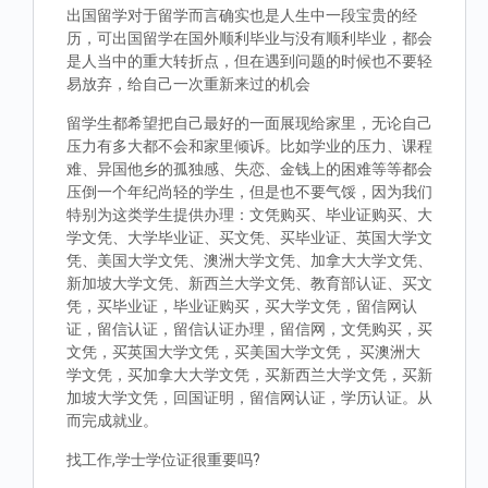
出国留学对于留学而言确实也是人生中一段宝贵的经
历，可出国留学在国外顺利毕业与没有顺利毕业，都会
是人当中的重大转折点，但在遇到问题的时候也不要轻
易放弃，给自己一次重新来过的机会
留学生都希望把自己最好的一面展现给家里，无论自己
压力有多大都不会和家里倾诉。比如学业的压力、课程
难、异国他乡的孤独感、失恋、金钱上的困难等等都会
压倒一个年纪尚轻的学生，但是也不要气馁，因为我们
特别为这类学生提供办理：文凭购买、毕业证购买、大
学文凭、大学毕业证、买文凭、买毕业证、英国大学文
凭、美国大学文凭、澳洲大学文凭、加拿大大学文凭、
新加坡大学文凭、新西兰大学文凭、教育部认证、买文
凭，买毕业证，毕业证购买，买大学文凭，留信网认
证，留信认证，留信认证办理，留信网，文凭购买，买
文凭，买英国大学文凭，买美国大学文凭， 买澳洲大
学文凭，买加拿大大学文凭，买新西兰大学文凭，买新
加坡大学文凭，回国证明，留信网认证，学历认证。从
而完成就业。
找工作,学士学位证很重要吗?