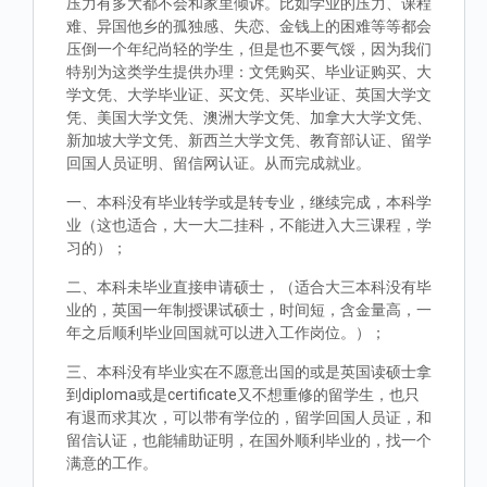
压力有多大都不会和家里倾诉。比如学业的压力、课程
难、异国他乡的孤独感、失恋、金钱上的困难等等都会
压倒一个年纪尚轻的学生，但是也不要气馁，因为我们
特别为这类学生提供办理：文凭购买、毕业证购买、大
学文凭、大学毕业证、买文凭、买毕业证、英国大学文
凭、美国大学文凭、澳洲大学文凭、加拿大大学文凭、
新加坡大学文凭、新西兰大学文凭、教育部认证、留学
回国人员证明、留信网认证。从而完成就业。
一、本科没有毕业转学或是转专业，继续完成，本科学
业（这也适合，大一大二挂科，不能进入大三课程，学
习的）；
二、本科未毕业直接申请硕士，（适合大三本科没有毕
业的，英国一年制授课试硕士，时间短，含金量高，一
年之后顺利毕业回国就可以进入工作岗位。）；
三、本科没有毕业实在不愿意出国的或是英国读硕士拿
到diploma或是certificate又不想重修的留学生，也只
有退而求其次，可以带有学位的，留学回国人员证，和
留信认证，也能辅助证明，在国外顺利毕业的，找一个
满意的工作。