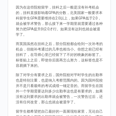
因为在这些院校留学，挂科之后一般是没有补考机会
的，挂科直接影响着GPA的分数，北美国家一般要求本
科留学生GPA需要维持在2.0以上，如果GPA低于2.0，
就会被学术警告，那么接下来一学期里就需要通过各种
努力把GPA提升到2.0才行。如果没有达到也就会被退
学了。
而英国虽然在挂科之后，部分院校都会给到一次补考的
机会，但能补考通过的几率也相当小。你想之前已经有
挂科了，在导师心里已经留下了不好的映象的标签了。
标签贴上之后，即使你后面再怎么努力，这标签也是不
容易摘下来的。
除了对学分有要求之后，国外院校对平时学生的出勤率
也是特别注重，也是纳入考察范围内的。因为国外院校
并不是只看最终的考试成绩一锤定音的。而留学生在国
外一个学期需要达到多少出勤率这也是有要求的，如果
没有达到要求的出勤率就会被警告，一次警告过后，还
没有任何改变，那么也就会被退学了。
留学生都希望把自己最好的一面展现给家里，无论自己