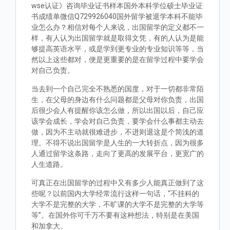
wse认证》咨询毕业证书样本国外本科学位硕士毕业证
书成绩单微信Q729926040国外留学被退学本科不能毕
业怎么办？相信对每个人来说，出国留学的定义都不一
样，有人认为出国留学就是取得文凭，有的人认为是能
够提高英语水平，或是学到更专业的专业知识等等，当
然以上这些都对，便是更重要的是在留学过程中要学会
对自己负责。
当去到一个自己完全不熟悉的国度，对于一切都非常陌
生，在父母的身边有什么问题都是父母对你负责，出国
后很少会人有提醒你该怎么做，所以出国以后，自己应
该学会成长，学会对自己负责，要学会什么事都主动去
做，因为不主动就很难进步，不进则退这是个简浅的道
理。不得不说出国留学是人生的一大转折点，因为很多
人通过留学这条路，走向了更高的发展平台，更宽广的
人生道路。
可真正在出国留学的过程中又有多少人能真正做到了这
些呢？以前国内大学经常流行这样一句话，“不挂科的
大学不是完整的大学，不旷课的大学不是完整的大学等
等”。在国外你可千万不要有这种想法，特别是在美国
和加拿大。